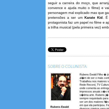
seguir a carreira do moço, que arra
convence e ajuda muito o filme) e v
personagem mal explicado mas que ganh
pretensões a ser um
Karate Kid
. É
protagonista faz um papel no filme e ap
a trilha musical (pela primeira ve
SOBRE O COLUNISTA:
Rubens Ewald Filho � jo
al�m de ser o mais conh
Trabalhou nos maiores 
Rede Record, TV Cultura
onde comenta as entreg
impressos anuais s�o t
s�tima arte. Rubens j� a
sempre requisitado para
ser um dos maiores f�s 
em que ela participou. F
Rubens Ewald
diversos roteiros para 