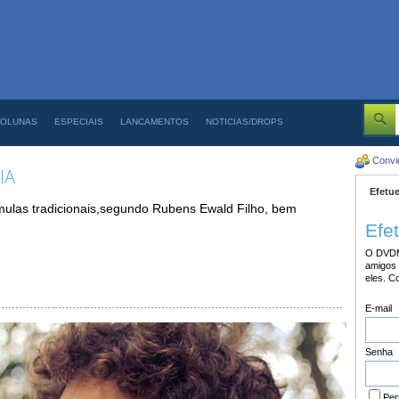
OLUNAS
ESPECIAIS
LANCAMENTOS
NOTICIAS/DROPS
Convi
IA
Efetue
mulas tradicionais,segundo Rubens Ewald Filho, bem
Efe
O DVDM
amigos 
eles. C
E-mail
Senha
Per