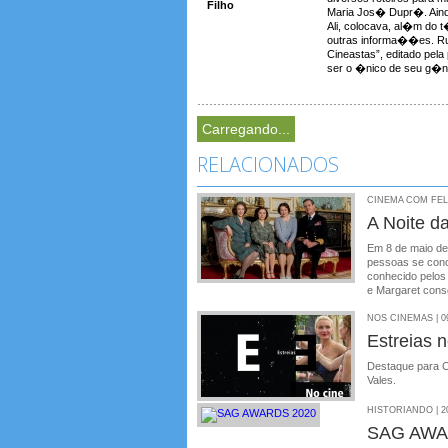
Filho
Maria Jos� Dupr�. Aind
Ali, colocava, al�m do t�t
outras informa��es. Rub
Cineastas”, editado pela
ser o �nico de seu g�ne
Carregando...
RELACIONADOS
CINEMA COM FELIP
A Noite d
Em 8 de maio d
pessoas se conc
conhecido pelos 
e Margaret con
NOS CINEMAS | 09
Estreias 
Destaque para C
Vales.
HISTORIANDO | 20
SAG AWA