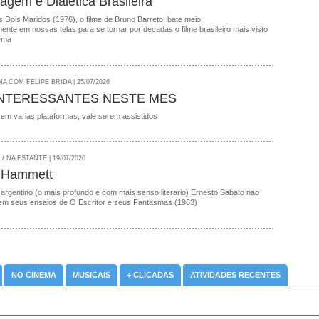
agem e Dialetica Brasileira
 Dois Maridos (1976), o filme de Bruno Barreto, bate meio
nte em nossas telas para se tornar por decadas o filme brasileiro mais visto
ema
A COM FELIPE BRIDA | 25/07/2026
INTERESSANTES NESTE MES
 em varias plataformas, vale serem assistidos
 NA ESTANTE | 19/07/2026
 Hammett
 argentino (o mais profundo e com mais senso literario) Ernesto Sabato nao
em seus ensaios de O Escritor e seus Fantasmas (1963)
NO CINEMA
MUSICAIS
+ CLICADAS
ATIVIDADES RECENTES