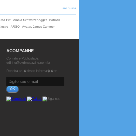
usar busca
rad Pitt
Arnold Schwarzenegger
Batman
lectro
ARGO
Avatar, James Cameron
ACOMPANHE
Contato e Publicidade:
edinho@dvdmagazine.com.br
Receba as �ltimas informa��es.
OK