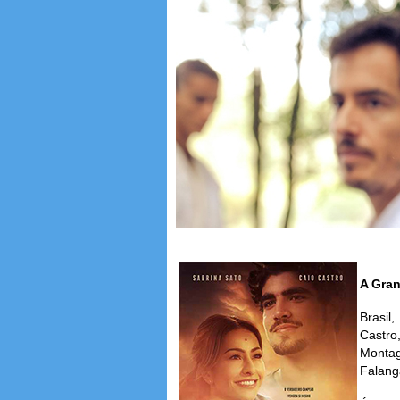
A Gran
Brasil
Castro
Montag
Falang