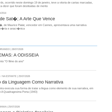
, ocorrido neste domingo 19 de janeiro, teve a vitoria de cartas marcadas,
ica dizer que foram destituidas de merito
5/2014
 de Sat�; A Arte Que Vence
t�, de Maurice Pialat, vencedor em Cannes, apresentava uma narrativa
er�ria e anacr�nica
RIANDO | 28/07/2026
EMAS: A ODISSEIA
onto "O filme do ano"
 NA ESTANTE | 25/07/2026
o da Linguagem Como Narrativa
ira executa sua forma de tratar a lingua como elemento de sua narrativa, em
 A Quadragesima Porta (1943)
NIA | 25/07/2026