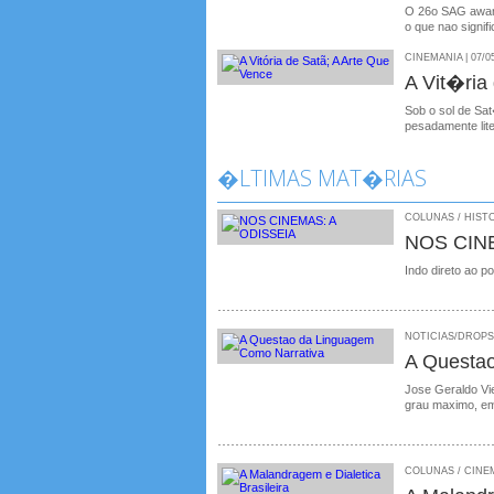
O 26o SAG awards
o que nao signif
CINEMANIA | 07/0
A Vit�ria
Sob o sol de Sa
pesadamente lit
�LTIMAS MAT�RIAS
COLUNAS / HISTO
NOS CIN
Indo direto ao p
NOTICIAS/DROPS /
A Questa
Jose Geraldo Vie
grau maximo, em
COLUNAS / CINEMA