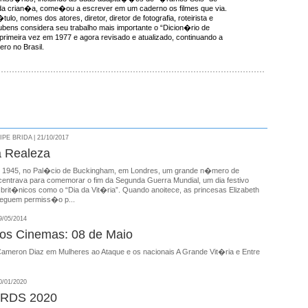
a crian�a, come�ou a escrever em um caderno os filmes que via.
ulo, nomes dos atores, diretor, diretor de fotografia, roteirista e
ens considera seu trabalho mais importante o “Dicion�rio de
 primeira vez em 1977 e agora revisado e atualizado, continuando a
ro no Brasil.
E BRIDA | 21/10/2017
a Realeza
e 1945, no Pal�cio de Buckingham, em Londres, um grande n�mero de
entrava para comemorar o fim da Segunda Guerra Mundial, um dia festivo
brit�nicos como o “Dia da Vit�ria”. Quando anoitece, as princesas Elizabeth
seguem permiss�o p...
/05/2014
nos Cinemas: 08 de Maio
ameron Diaz em Mulheres ao Ataque e os nacionais A Grande Vit�ria e Entre
/01/2020
RDS 2020