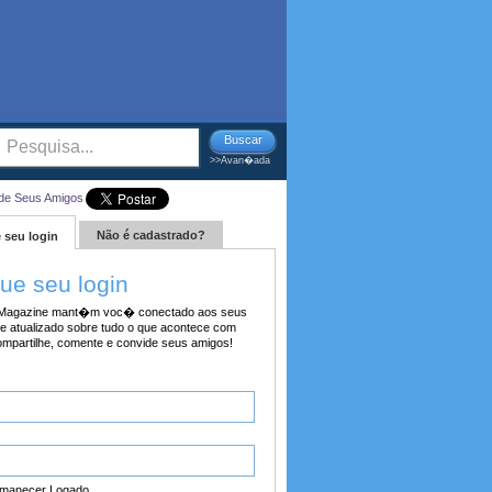
Buscar
>>Avan�ada
de Seus Amigos
Não é cadastrado?
 seu login
tue seu login
agazine mant�m voc� conectado aos seus
e atualizado sobre tudo o que acontece com
ompartilhe, comente e convide seus amigos!
manecer Logado