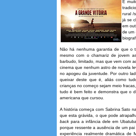
É muit
tradic
rural /
já se 
em out
de um 
biograf
Não há nenhuma garantia de que o tão 
mesmo com o chamariz de jovem astr
barbudo, limitado, mas que vem com aq
cinema que nenhum astro de novela l
no apogeu da juventude. Por outro la
queixar deste que é, aliás como tudo
crianças no começo sejam meio fracas,
tudo é bem feito e demonstra que o d
americana que cursou.
A história começa com Sabrina Sato n
que esta grávida, o que pode atrapal
back
para a infância dele em Ubatuba
porque ressente a ausência de um pai 
experiência realmente dramática de 