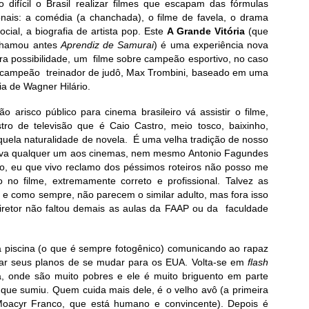
o difícil o Brasil realizar filmes que escapam das fórmulas
ionais: a comédia (a chanchada), o filme de favela, o drama
social, a biografia de artista pop. Este
A Grande Vitória
(que
chamou antes
Aprendiz de Samurai
) é uma experiência nova
ra possibilidade, um filme sobre campeão esportivo, no caso
campeão treinador de judô, Max Trombini, baseado em uma
ia de Wagner Hilário.
arisco público para cinema brasileiro vá assistir o filme,
o de televisão que é Caio Castro, meio tosco, baixinho,
uela naturalidade de novela. É uma velha tradição de nosso
eva qualquer um aos cinemas, nem mesmo Antonio Fagundes
do, eu que vivo reclamo dos péssimos roteiros não posso me
 no filme, extremamente correto e profissional. Talvez as
 e como sempre, não parecem o similar adulto, mas fora isso
iretor não faltou demais as aulas da FAAP ou da faculdade
a piscina (o que é sempre fotogênico) comunicando ao rapaz
har seus planos de se mudar para os EUA. Volta-se em
flash
, onde são muito pobres e ele é muito briguento em parte
que sumiu. Quem cuida mais dele, é o velho avô (a primeira
Moacyr Franco, que está humano e convincente). Depois é