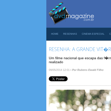
HOME
RESENHAS
CINEMA ESPECIAL
C
RESENHA: A GRANDE VIT�R
Um filme nacional que escapa das f�r
realizado
09/05/2014 12:01
•
Por Rubens Ewald Filho