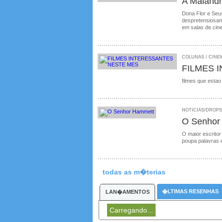
A Malandr
Dona Flor e Seus
despretensiosame
em salas de cin
COLUNAS / CINEM
FILMES 
filmes que estao
NOTICIAS/DROPS /
O Senhor
O maior escritor
poupa palavras 
todas as m�terias
�LTIMAS RESENHAS
LAN�AMENTOS
Carregando...