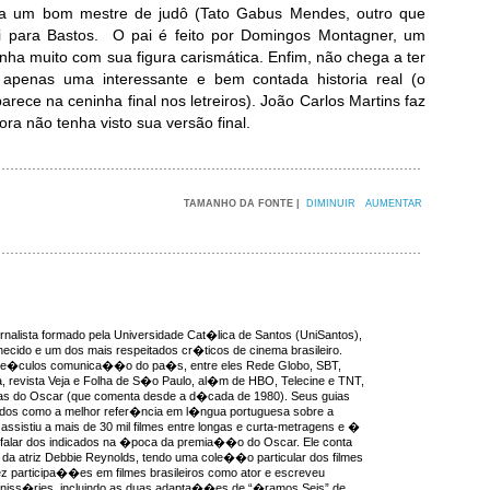
nja um bom mestre de judô (Tato Gabus Mendes, outro que
ai para Bastos. O pai é feito por Domingos Montagner, um
a muito com sua figura carismática. Enfim, não chega a ter
 apenas uma interessante e bem contada historia real (o
arece na ceninha final nos letreiros). João Carlos Martins faz
z) embora não tenha visto sua versão final.
TAMANHO DA FONTE |
DIMINUIR
AUMENTAR
rnalista formado pela Universidade Cat�lica de Santos (UniSantos),
ecido e um dos mais respeitados cr�ticos de cinema brasileiro.
ve�culos comunica��o do pa�s, entre eles Rede Globo, SBT,
, revista Veja e Folha de S�o Paulo, al�m de HBO, Telecine e TNT,
as do Oscar (que comenta desde a d�cada de 1980). Seus guias
idos como a melhor refer�ncia em l�ngua portuguesa sobre a
ssistiu a mais de 30 mil filmes entre longas e curta-metragens e �
 falar dos indicados na �poca da premia��o do Oscar. Ele conta
da atriz Debbie Reynolds, tendo uma cole��o particular dos filmes
ez participa��es em filmes brasileiros como ator e escreveu
miniss�ries, incluindo as duas adapta��es de “�ramos Seis” de