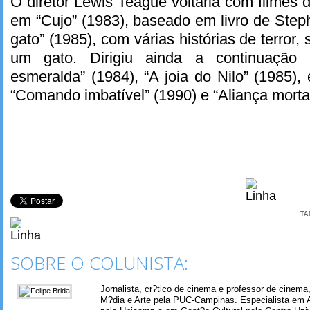
O diretor Lewis Teague voltaria com filmes 
em “Cujo” (1983), baseado em livro de Step
gato” (1985), com várias histórias de terro
um gato. Dirigiu ainda a continuaçã
esmeralda” (1984), “A joia do Nilo” (1985),
“Comando imbatível” (1990) e “Aliança morta
TA
SOBRE O COLUNISTA:
Jornalista, cr?tico de cinema e professor de cinem
M?dia e Arte pela PUC-Campinas. Especialista em A