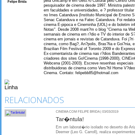
pela Unicamp e em Gest?o Cultural pelo Centro Univ
Felipe Brida
pesquisador de cinema desde 1997. Ministra palest
em faculdades e universidades, e ? professor titul
no Imes Catanduva (Instituto Municipal de Ensino S
Senac Catanduva e na Fatec Catanduva. Foi redator
cinema E-pipoca e Cineminha (UOL) e do boletim in
Notas". Desde 2008 mant?m o blog "Cinema na Web
semanais de cinema em r?dio e TV do interior de S
cinema em jornais e revistas de Catanduva. Foi j?ri
cinema, como Bag?, An?polis, Bras?lia e Goi?nia, e 
Brazilian Film Festival of Toronto 2009 e do Express
Ex-comentarista de cinema nas r?dios Bandeirantes
criadores dos sites Go!Cinema (1998-2000), CINEin
Webcena (2001-2003). Escreve resenhas especiais p
distribuidoras de cinema como Vers?til Home V?deo
Cinema. Contato: felipebb85@hotmail.com
RELACIONADOS
CINEMA COM FELIPE BRIDA | 03/03/2019
Tar�ntula!
Em um laborat�rio isolado no deserto do Ari
Deemer (Leo G. Carroll), realiza experiment