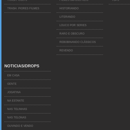
TRASH: CULTS
FILMES IMPOSS?VEIS
TOPS
TRASH: PIORES FILMES
HISTORIANDO
LITERANDO
LOUCO POR SERIES
RARO E OBSCURO
REBOBINANDO CLÁSSICOS
REVENDO
NOTICIAS/DROPS
EM CASA
GENTE
JOGATINA
NA ESTANTE
NAS TELINHAS
NAS TELONAS
OUVINDO E VENDO