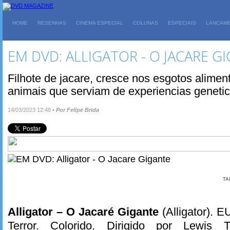
HOME
RESENHAS
CINEMA ESPECIAL
COLUNAS
ESPECIAIS
LANCAM
EM DVD: ALLIGATOR - O JACARE G
Filhote de jacare, cresce nos esgotos alimen
animais que serviam de experiencias genetic
14/03/2023 12:48
•
Por Felipe Brida
TA
Alligator – O Jacaré Gigante
(Alligator). 
Terror. Colorido. Dirigido por Lewis Te