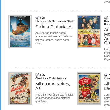
Ardea
DVD
D
Classicline - 97 Min. Suspense/Thriller
Class
Comé
Setima Profecia, A
Ant
Ao redor do mundo estão
Mc
aparecendo diversos sinais do
Ac
fim dos tempos, assim como
Ou
está ...
Flore
Field
MacL
Olymp
DVD
D
Classicline - 86 Min. Aventura
Class
Mil e Uma Noites,
Al
As
La
Neste incrível épico das Arábias,
Jon 
os personagens das histórias
estre
que j&aac...
aven
gran.