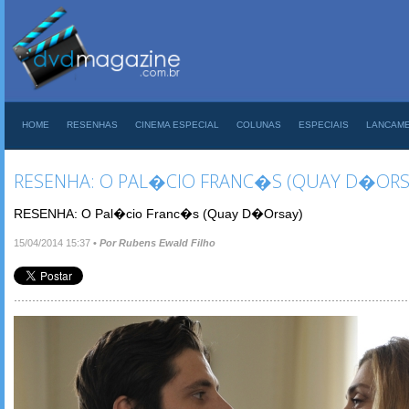
HOME
RESENHAS
CINEMA ESPECIAL
COLUNAS
ESPECIAIS
LANCAM
RESENHA: O PAL�CIO FRANC�S (QUAY D�ORS
RESENHA: O Pal�cio Franc�s (Quay D�Orsay)
15/04/2014 15:37
•
Por Rubens Ewald Filho