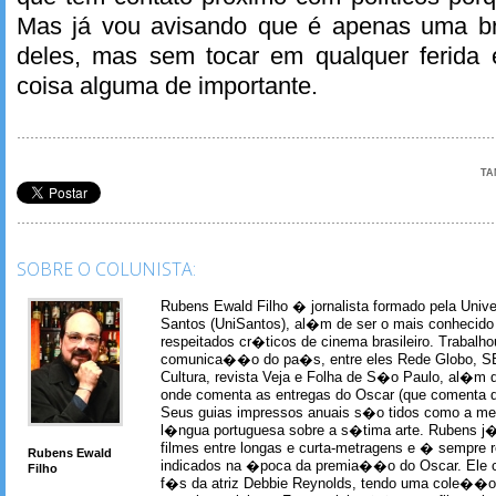
Mas já vou avisando que é apenas uma br
deles, mas sem tocar em qualquer ferida 
coisa alguma de importante.
TA
SOBRE O COLUNISTA:
Rubens Ewald Filho � jornalista formado pela Univ
Santos (UniSantos), al�m de ser o mais conhecido
respeitados cr�ticos de cinema brasileiro. Trabal
comunica��o do pa�s, entre eles Rede Globo, S
Cultura, revista Veja e Folha de S�o Paulo, al�m 
onde comenta as entregas do Oscar (que comenta 
Seus guias impressos anuais s�o tidos como a me
l�ngua portuguesa sobre a s�tima arte. Rubens j� 
filmes entre longas e curta-metragens e � sempre re
Rubens Ewald
indicados na �poca da premia��o do Oscar. Ele c
Filho
f�s da atriz Debbie Reynolds, tendo uma cole��o 