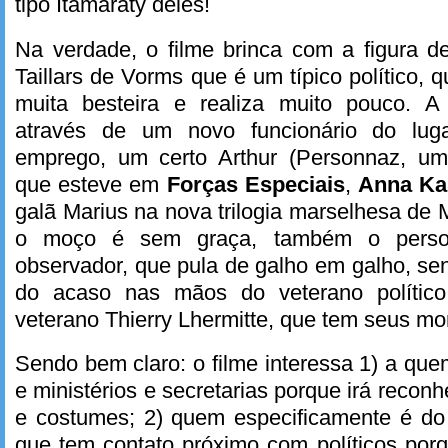
tipo Itamaraty deles!
Na verdade, o filme brinca com a figura d
Taillars de Vorms que é um típico político, q
muita besteira e realiza muito pouco. A
através de um novo funcionário do lug
emprego, um certo Arthur (Personnaz, um 
que esteve em
Forças Especiais
,
Anna Ka
galã Marius na nova trilogia marselhesa de
o moço é sem graça, também o pers
observador, que pula de galho em galho, se
do acaso nas mãos do veterano político
veterano Thierry Lhermitte, que tem seus m
Sendo bem claro: o filme interessa 1) a que
e ministérios e secretarias porque irá recon
e costumes; 2) quem especificamente é do 
que tem contato próximo com políticos porq