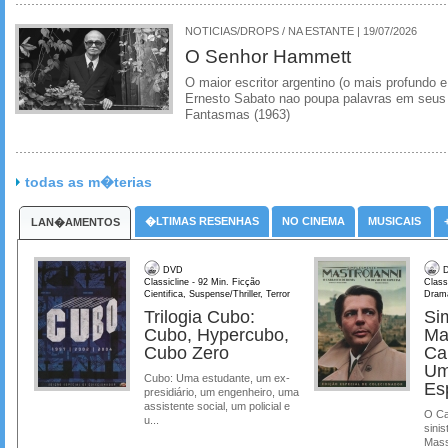
NOTICIAS/DROPS / NA ESTANTE | 19/07/2026
O Senhor Hammett
O maior escritor argentino (o mais profundo e
Ernesto Sabato nao poupa palavras em seus 
Fantasmas (1963)
todas as m�terias
�LTIMAS RESENHAS
NO CINEMA
MUSICAIS
LAN�AMENTOS
DVD
D
Classicline - 92 Min. Ficção
Class
Cientifica, Suspense/Thriller, Terror
Dram
Trilogia Cubo:
Si
Cubo, Hypercubo,
Ma
Cubo Zero
Ca
Um
Cubo: Uma estudante, um ex-
Es
presidiário, um engenheiro, uma
assistente social, um policial e
O Ca
u...
sinis
Mass