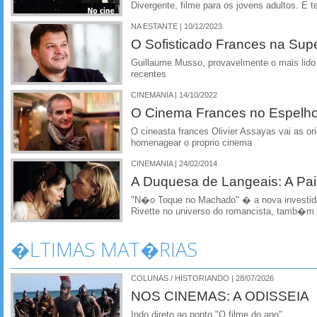
Divergente, filme para os jovens adultos. E t
NA ESTANTE | 10/12/2023
O Sofisticado Frances na Supe
Guillaume Musso, provavelmente o mais lido
recentes
CINEMANIA | 14/10/2022
O Cinema Frances no Espelh
O cineasta frances Olivier Assayas vai as or
homenagear o proprio cinema
CINEMANIA | 24/02/2014
A Duquesa de Langeais: A Pa
"N�o Toque no Machado" � a nova investid
Rivette no universo do romancista, tamb�m
�LTIMAS MAT�RIAS
COLUNAS / HISTORIANDO | 28/07/2026
NOS CINEMAS: A ODISSEIA
Indo direto ao ponto "O filme do ano"