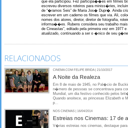
que ela participou. Fez participa��es em filmes br
escreveu diversos roteiros para miniss�ries, incl
de “�ramos Seis” de Maria Jos� Dupr�. Ainda c
escrever em um caderno os filmes que via. Ali, col
nomes dos atores, diretor, diretor de fotografia, rotei
informa��es. Rubens considera seu trabalho mais 
de Cineastas”, editado pela primeira vez em 1977 e 
atualizado, continuando a ser o �nico de seu g�ner
RELACIONADOS
CINEMA COM FELIPE BRIDA | 21/10/2017
A Noite da Realeza
Em 8 de maio de 1945, no Pal�cio de Buck
n�mero de pessoas se concentrava para co
Mundial, um dia festivo conhecido pelos brit
Quando anoitece, as princesas Elizabeth e
p...
NOS CINEMAS | 16/04/2014
Estreias nos Cinemas: 17 de ab
V�rias estreias nos cinemas, destaque par