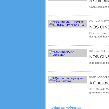
A Comedia
Caca Diegues: o
COLUNAS / HISTO
NOS CIN
Peter vive uma 
dos quadrinhos o
COLUNAS / HISTO
NOS CIN
Indo direto ao p
NOTICIAS/DROPS /
A Questa
Jose Geraldo Vie
grau maximo, em
todas as m�terias