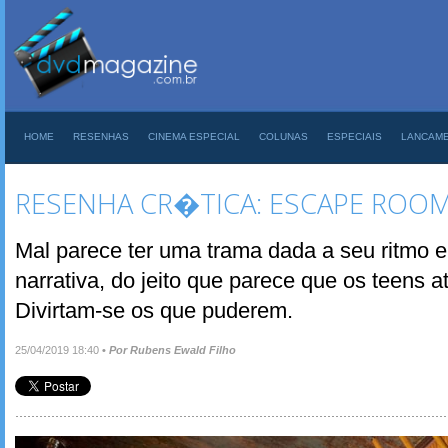
HOME
RESENHAS
CINEMA ESPECIAL
COLUNAS
ESPECIAIS
LANCAM
RESENHA CR�TICA: ESCAPE ROOM
Mal parece ter uma trama dada a seu ritmo 
narrativa, do jeito que parece que os teens at
Divirtam-se os que puderem.
25/04/2019 18:40
•
Por Rubens Ewald Filho