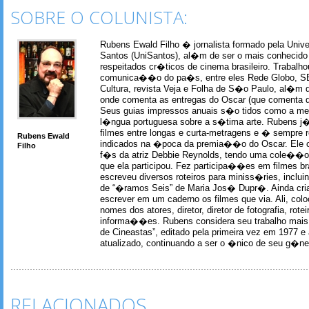
SOBRE O COLUNISTA:
Rubens Ewald Filho � jornalista formado pela Univ
Santos (UniSantos), al�m de ser o mais conhecido
respeitados cr�ticos de cinema brasileiro. Trabal
comunica��o do pa�s, entre eles Rede Globo, S
Cultura, revista Veja e Folha de S�o Paulo, al�m 
onde comenta as entregas do Oscar (que comenta 
Seus guias impressos anuais s�o tidos como a me
l�ngua portuguesa sobre a s�tima arte. Rubens j� 
filmes entre longas e curta-metragens e � sempre re
Rubens Ewald
indicados na �poca da premia��o do Oscar. Ele c
Filho
f�s da atriz Debbie Reynolds, tendo uma cole��o 
que ela participou. Fez participa��es em filmes br
escreveu diversos roteiros para miniss�ries, incl
de “�ramos Seis” de Maria Jos� Dupr�. Ainda c
escrever em um caderno os filmes que via. Ali, col
nomes dos atores, diretor, diretor de fotografia, rotei
informa��es. Rubens considera seu trabalho mais 
de Cineastas”, editado pela primeira vez em 1977 e 
atualizado, continuando a ser o �nico de seu g�ner
RELACIONADOS