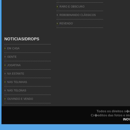
RARO E OBSCURO
REBOBINANDO CLÁSSICOS
REVENDO
NOTICIAS/DROPS
EM CASA
GENTE
JOGATINA
NA ESTANTE
NAS TELINHAS
NAS TELONAS
OUVINDO E VENDO
Todos os direitos s
Cr�editos das fotos e ima
INO