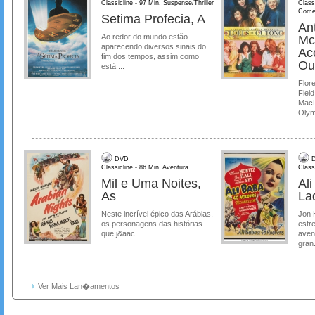
Classicline - 97 Min. Suspense/Thriller
Class
Comé
Setima Profecia, A
Ant
Ao redor do mundo estão
Mc
aparecendo diversos sinais do
Ac
fim dos tempos, assim como
Ou
está ...
Flore
Field
MacL
Olymp
DVD
D
Classicline - 86 Min. Aventura
Class
Mil e Uma Noites,
Al
As
La
Neste incrível épico das Arábias,
Jon 
os personagens das histórias
estre
que j&aac...
aven
gran.
Ver Mais Lan�amentos