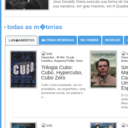
Jose Geraldo Vieira executa sua forma de tr
sua narrativa, em grau maximo, em A Quadra
todas as m�terias
�LTIMAS RESENHAS
NO CINEMA
MUSICAIS
LAN�AMENTOS
DVD
D
Classicline - 92 Min. Ficção
Class
Cientifica, Suspense/Thriller, Terror
Dram
Trilogia Cubo:
Si
Cubo, Hypercubo,
Ma
Cubo Zero
Ca
Um
Cubo: Uma estudante, um ex-
Es
presidiário, um engenheiro, uma
assistente social, um policial e
O Ca
u...
sinis
Mass
Ardea
DVD
D