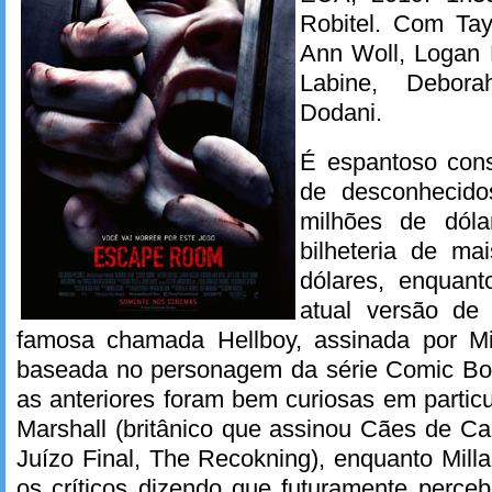
Robitel. Com Tay
Ann Woll, Logan Mi
Labine, Debor
Dodani.
É espantoso cons
de desconhecido
milhões de dóla
bilheteria de ma
dólares, enquant
atual versão de 
famosa chamada Hellboy, assinada por M
baseada no personagem da série Comic Bo
as anteriores foram bem curiosas em particul
Marshall (britânico que assinou Cães de C
Juízo Final, The Recokning), enquanto Mil
os críticos dizendo que futuramente perce