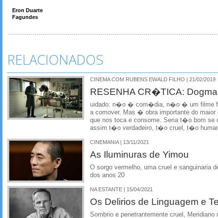
Eron Duarte
Fagundes
RELACIONADOS
CINEMA COM RUBENS EWALD FILHO | 21/02/2019
RESENHA CR�TICA: Dogman
uidado: n�o � com�dia, n�o � um filme f
a comover. Mas � obra importante do maior di
que nos toca e consome. Seria t�o bom se o
assim t�o verdadeiro, t�o cruel, t�o huma
CINEMANIA | 13/11/2021
As Iluminuras de Yimou
O sorgo vermelho, uma cruel e sanguinaria d
dos anos 20
NA ESTANTE | 15/04/2021
Os Delirios de Linguagem e 
Sombrio e penetrantemente cruel, Meridiano 