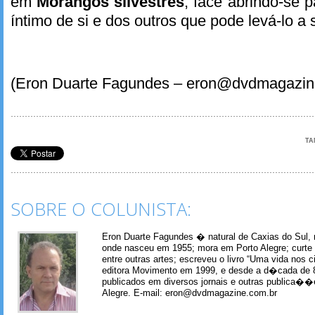
em
Morangos silvestres
, face abrindo-se
íntimo de si e dos outros que pode levá-lo a 
(Eron Duarte Fagundes – eron@dvdmagazin
TA
SOBRE O COLUNISTA:
Eron Duarte Fagundes � natural de Caxias do Sul, 
onde nasceu em 1955; mora em Porto Alegre; curte m
entre outras artes; escreveu o livro “Uma vida nos 
editora Movimento em 1999, e desde a d�cada de 
publicados em diversos jornais e outras publica�
Alegre. E-mail: eron@dvdmagazine.com.br