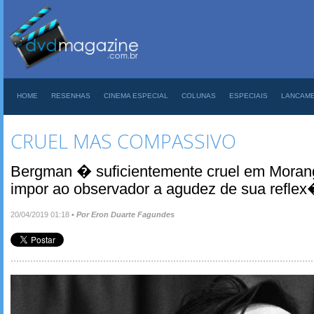
HOME
RESENHAS
CINEMA ESPECIAL
COLUNAS
ESPECIAIS
LANCAM
CRUEL MAS COMPASSIVO
Bergman � suficientemente cruel em Morang
impor ao observador a agudez de sua refl
20/04/2019 01:18
•
Por Eron Duarte Fagundes