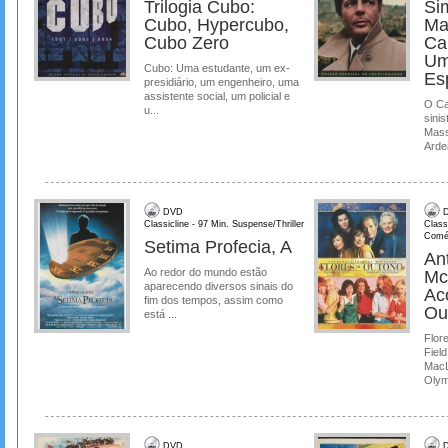
Trilogia Cubo:
Si
Cubo, Hypercubo,
Ma
Cubo Zero
Ca
Um
Cubo: Uma estudante, um ex-
Es
presidiário, um engenheiro, uma
assistente social, um policial e
O Ca
u...
sinis
Mass
Ardea
DVD
D
Classicline - 97 Min. Suspense/Thriller
Class
Comé
Setima Profecia, A
Ant
Ao redor do mundo estão
Mc
aparecendo diversos sinais do
Ac
fim dos tempos, assim como
Ou
está ...
Flore
Field
MacL
Olymp
DVD
D