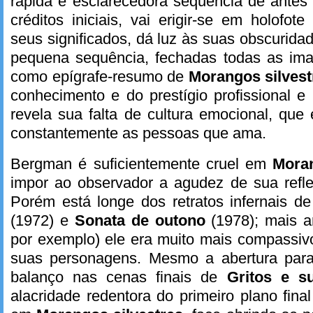
rápida e esclarecedora sequência de antes
créditos iniciais, vai erigir-se em holofote
seus significados, dá luz às suas obscurida
pequena sequência, fechadas todas as imag
como epígrafe-resumo de
Morangos silvest
conhecimento e do prestígio profissional e 
revela sua falta de cultura emocional, que 
constantemente as pessoas que ama.
Bergman é suficientemente cruel em
Mora
impor ao observador a agudez de sua ref
Porém está longe dos retratos infernais d
(1972) e
Sonata de outono
(1978); mais a
por exemplo) ele era muito mais compassi
suas personagens. Mesmo a abertura par
balanço nas cenas finais de
Gritos e s
alacridade redentora do primeiro plano fina