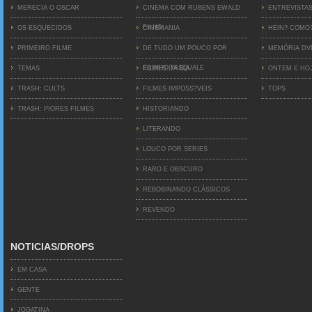
MERECIA O OSCAR
CINEMA COM RUBENS EWALD
ENTREVISTA
FILHO
OS ESQUECIDOS
CINEMANIA
HEIN? COMO
PRIMEIRO FILME
DE TUDO UM POUCO POR
MEMÓRIA D
EDINHO PASQUALE
TEMAS
FILMES DA BIA
ONTEM E HO
TRASH: CULTS
FILMES IMPOSS?VEIS
TOPS
TRASH: PIORES FILMES
HISTORIANDO
LITERANDO
LOUCO POR SERIES
RARO E OBSCURO
REBOBINANDO CLÁSSICOS
REVENDO
NOTICIAS/DROPS
EM CASA
GENTE
JOGATINA