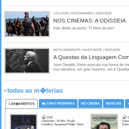
COLUNAS / HISTORIANDO | 28/07/2026
NOS CINEMAS: A ODISSEIA
Indo direto ao ponto "O filme do ano"
NOTICIAS/DROPS / NA ESTANTE | 25/07/2026
A Questao da Linguagem Como
Jose Geraldo Vieira executa sua forma de tr
sua narrativa, em grau maximo, em A Quadra
todas as m�terias
�LTIMAS RESENHAS
NO CINEMA
MUSICAIS
LAN�AMENTOS
DVD
D
Classicline - 92 Min. Ficção
Class
Cientifica, Suspense/Thriller, Terror
Dram