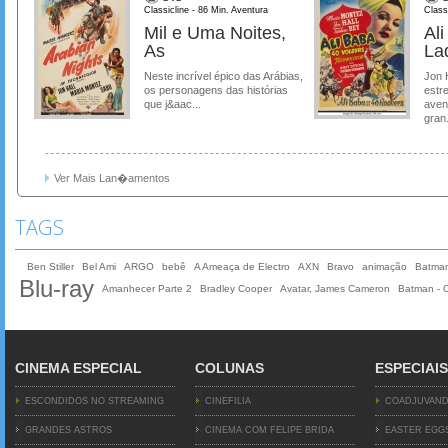
Classicline - 86 Min. Aventura
Class
Mil e Uma Noites,
Al
As
La
Neste incrível épico das Arábias,
Jon 
os personagens das histórias
estre
que j&aac...
aven
gran.
Ver Mais Lan�amentos
TAGS
Ben Stiller
Bel Ami
ARGO
bebê
A Ameaça de Electro
AXN
Bravo
animação
Batma
Blu-ray
Amanhecer Parte 2
Bradley Cooper
Avatar, James Cameron
Batman - O
CINEMA ESPECIAL
COLUNAS
ESPECIAIS
ESCONDIDOS NO STREAMING
CINEFILIA
COADJUVAN
GRANDES ASTROS
CINEMA COM FELIPE BRIDA
EASTER EGG