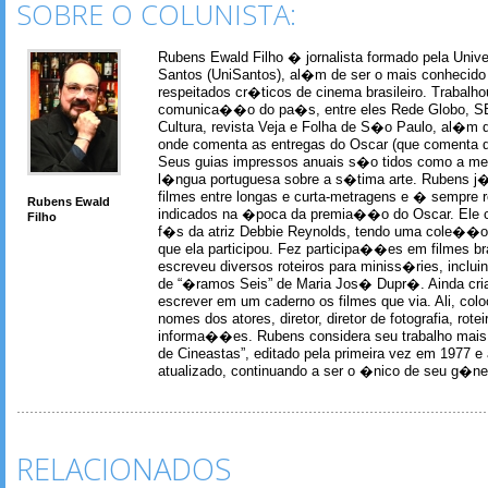
SOBRE O COLUNISTA:
Rubens Ewald Filho � jornalista formado pela Univ
Santos (UniSantos), al�m de ser o mais conhecido
respeitados cr�ticos de cinema brasileiro. Trabal
comunica��o do pa�s, entre eles Rede Globo, S
Cultura, revista Veja e Folha de S�o Paulo, al�m 
onde comenta as entregas do Oscar (que comenta 
Seus guias impressos anuais s�o tidos como a me
l�ngua portuguesa sobre a s�tima arte. Rubens j� 
filmes entre longas e curta-metragens e � sempre re
Rubens Ewald
indicados na �poca da premia��o do Oscar. Ele c
Filho
f�s da atriz Debbie Reynolds, tendo uma cole��o 
que ela participou. Fez participa��es em filmes br
escreveu diversos roteiros para miniss�ries, incl
de “�ramos Seis” de Maria Jos� Dupr�. Ainda c
escrever em um caderno os filmes que via. Ali, col
nomes dos atores, diretor, diretor de fotografia, rotei
informa��es. Rubens considera seu trabalho mais 
de Cineastas”, editado pela primeira vez em 1977 e 
atualizado, continuando a ser o �nico de seu g�ner
RELACIONADOS