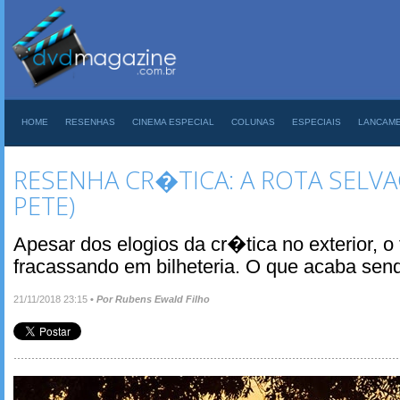
HOME
RESENHAS
CINEMA ESPECIAL
COLUNAS
ESPECIAIS
LANCAM
RESENHA CR�TICA: A ROTA SELV
PETE)
Apesar dos elogios da cr�tica no exterior, o
fracassando em bilheteria. O que acaba sen
21/11/2018 23:15
•
Por Rubens Ewald Filho