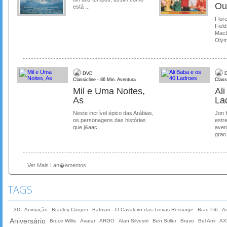
Ou
está ...
Flore
Field
MacL
Olymp
DVD
D
Classicline - 86 Min. Aventura
Class
Mil e Uma Noites,
Al
As
La
Neste incrível épico das Arábias,
Jon 
os personagens das histórias
estre
que j&aac...
aven
gran.
Ver Mais Lan�amentos
TAGS
3D
Animação
Bradley Cooper
Batman - O Cavaleiro das Trevas Ressurge
Brad Pitt
A
Aniversário
Bruce Willis
Avatar
ARGO
Alan Silvestri
Ben Stiller
Bravo
Bel Ami
AX