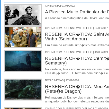
CINEMANIA | 07/08/2022
A Plastica Muito Particular de
A seducao cinematografica de David Lean nas
CINEMA COM RUBENS EWALD FILHO | 04/08/2017
RESENHA CR�TICA: Saint Am
Vinho (Saint Amour)
Um filme de estrada simp�tico mas extrem
CINEMA COM RUBENS EWALD FILHO | 13/05/2019
RESENHA CR�TICA: Cemit�ri
Sematary)
Na verdade, tive certo receio em ver um dr
cara de j� visto... E termina com clich�s 
NOS CINEMAS | 27/09/2016
RESENHA CR�TICA: Meu Ami
(Pete�s Dragon)
Refilmagem da Disney das mais infelizes, n
antiquado, bobinho, com efeitos especiais d
CINEMA COM RUBENS EWALD FILHO | 01/01/2019