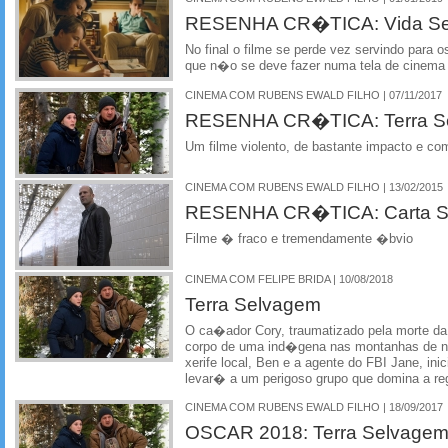
RESENHA CR�TICA: Vida Selv
No final o filme se perde vez servindo para 
que n�o se deve fazer numa tela de cinema
CINEMA COM RUBENS EWALD FILHO | 07/11/2017
RESENHA CR�TICA: Terra Se
Um filme violento, de bastante impacto e c
CINEMA COM RUBENS EWALD FILHO | 13/02/2015
RESENHA CR�TICA: Carta Se
Filme � fraco e tremendamente �bvio
CINEMA COM FELIPE BRIDA | 10/08/2018
Terra Selvagem
O ca�ador Cory, traumatizado pela morte da f
corpo de uma ind�gena nas montanhas de 
xerife local, Ben e a agente do FBI Jane, i
levar� a um perigoso grupo que domina a re
CINEMA COM RUBENS EWALD FILHO | 18/09/2017
OSCAR 2018: Terra Selvagem 