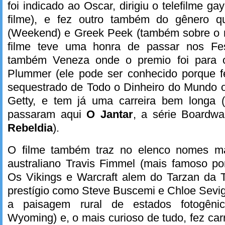
foi indicado ao Oscar, dirigiu o telefilme 
filme), e fez outro também do gênero 
(Weekend) e Greek Peek (também sobre o 
filme teve uma honra de passar nos Fes
também Veneza onde o premio foi para o
Plummer (ele pode ser conhecido porque f
sequestrado de Todo o Dinheiro do Mundo o
Getty, e tem já uma carreira bem longa 
passaram aqui
O Jantar
, a série Boardw
Rebeldia
).
O filme também traz no elenco nomes m
australiano Travis Fimmel (mais famoso p
Os Vikings e Warcraft alem do Tarzan da T
prestígio como Steve Buscemi e Chloe Sevig
a paisagem rural de estados fotogênic
Wyoming) e, o mais curioso de tudo, fez car