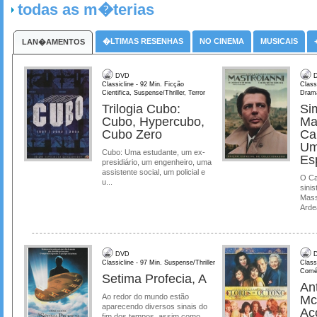
todas as m�terias
�LTIMAS RESENHAS
NO CINEMA
MUSICAIS
LAN�AMENTOS
DVD
D
Classicline - 92 Min. Ficção
Class
Cientifica, Suspense/Thriller, Terror
Dram
Trilogia Cubo:
Si
Cubo, Hypercubo,
Ma
Cubo Zero
Ca
Um
Cubo: Uma estudante, um ex-
Es
presidiário, um engenheiro, uma
assistente social, um policial e
O Ca
u...
sinis
Mass
Ardea
DVD
D
Classicline - 97 Min. Suspense/Thriller
Class
Comé
Setima Profecia, A
Ant
Ao redor do mundo estão
Mc
aparecendo diversos sinais do
Ac
fim dos tempos, assim como