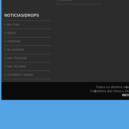
NOTICIAS/DROPS
EM CASA
GENTE
JOGATINA
NA ESTANTE
NAS TELINHAS
NAS TELONAS
OUVINDO E VENDO
Todos os direitos s
Cr�editos das fotos e ima
INO