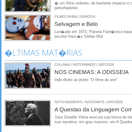
� um filme violento, de bastante impacto 
perturbadores
FILMES DA BIA | 23/09/2016
Selvagem e Belo
Lan�ado em 1973, Planeta Fant�stico basei
escritor franc�s Stefan Wul
�LTIMAS MAT�RIAS
COLUNAS / HISTORIANDO | 28/07/2026
NOS CINEMAS: A ODISSEIA
Indo direto ao ponto "O filme do ano"
NOTICIAS/DROPS / NA ESTANTE | 25/07/2026
A Questao da Linguagem Como
Jose Geraldo Vieira executa sua forma de tr
sua narrativa, em grau maximo, em A Quadra