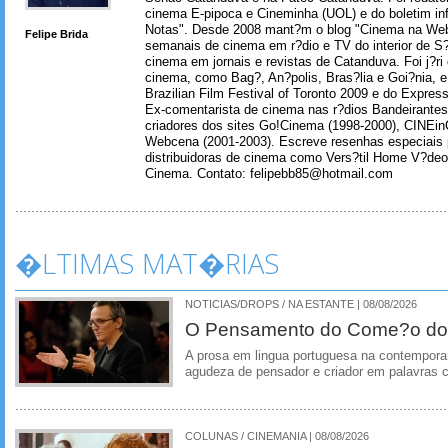
cinema E-pipoca e Cineminha (UOL) e do boletim in
Notas". Desde 2008 mant?m o blog "Cinema na Web
Felipe Brida
semanais de cinema em r?dio e TV do interior de S
cinema em jornais e revistas de Catanduva. Foi j?ri
cinema, como Bag?, An?polis, Bras?lia e Goi?nia, e 
Brazilian Film Festival of Toronto 2009 e do Express
Ex-comentarista de cinema nas r?dios Bandeirantes
criadores dos sites Go!Cinema (1998-2000), CINEin
Webcena (2001-2003). Escreve resenhas especiais p
distribuidoras de cinema como Vers?til Home V?deo
Cinema. Contato: felipebb85@hotmail.com
�LTIMAS MAT�RIAS
NOTICIAS/DROPS / NA ESTANTE | 08/08/2026
O Pensamento do Come?o do
A prosa em lingua portuguesa na contempora
agudeza de pensador e criador em palavras 
COLUNAS / CINEMANIA | 08/08/2026