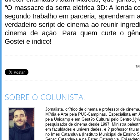
“O massacre da serra elétrica 3D: A lenda c
segundo trabalho em parceria, aprenderam 
verdadeiro script de cinema ao reunir ingred
cinema de ação. Para quem curte o gêne
Gostei e indico!
TA
SOBRE O COLUNISTA:
Jornalista, cr?tico de cinema e professor de cinem
M?dia e Arte pela PUC-Campinas. Especialista em A
pela Unicamp e em Gest?o Cultural pelo Centro Univ
pesquisador de cinema desde 1997. Ministra palest
em faculdades e universidades, e ? professor titul
no Imes Catanduva (Instituto Municipal de Ensino S
Senac Catanduva e na Fatec Catanduva. Foi redator