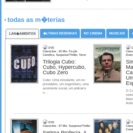
todas as m�terias
�LTIMAS RESENHAS
NO CINEMA
MUSICAIS
LAN�AMENTOS
DVD
D
Classicline - 92 Min. Ficção
Class
Cientifica, Suspense/Thriller, Terror
Dram
Trilogia Cubo:
Si
Cubo, Hypercubo,
Ma
Cubo Zero
Ca
Um
Cubo: Uma estudante, um ex-
Es
presidiário, um engenheiro, uma
assistente social, um policial e
O Ca
u...
sinis
Mass
Ardea
DVD
D
Classicline - 97 Min. Suspense/Thriller
Class
Comé
Setima Profecia, A