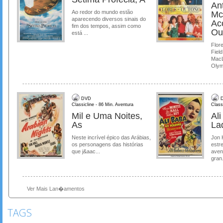
Ant
Ao redor do mundo estão
Mc
aparecendo diversos sinais do
Ac
fim dos tempos, assim como
Ou
está ...
Flore
Field
MacL
Olymp
DVD
D
Classicline - 86 Min. Aventura
Class
Mil e Uma Noites,
Al
As
La
Neste incrível épico das Arábias,
Jon 
os personagens das histórias
estre
que j&aac...
aven
gran.
Ver Mais Lan�amentos
TAGS