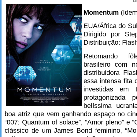
TA
Momentum
(Idem
EUA/África do Sul
Dirigido por Ste
Distribuição: Flas
Retomando fô
brasileiro com n
distribuidora Fl
essa intensa fita
investidas em t
protagonizada 
belíssima ucrani
boa atriz que vem ganhando espaço no cin
“007: Quantum of solace”, “Amor pleno” e “O
clássico de um James Bond feminino, “Mo