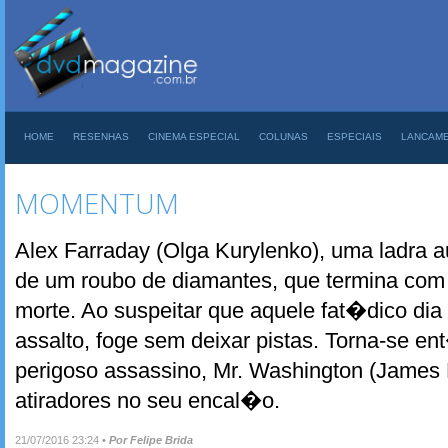
HOME
RESENHAS
CINEMA ESPECIAL
COLUNAS
ESPECIAIS
LANCAM
MOMENTUM
Alex Farraday (Olga Kurylenko), uma ladra a
de um roubo de diamantes, que termina com t
morte. Ao suspeitar que aquele fat�dico d
assalto, foge sem deixar pistas. Torna-se e
perigoso assassino, Mr. Washington (James 
atiradores no seu encal�o.
21/07/2016 23:24
•
Por Felipe Brida