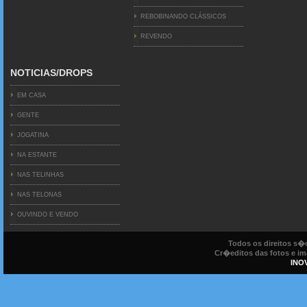
REBOBINANDO CLÁSSICOS
REVENDO
NOTICIAS/DROPS
EM CASA
GENTE
JOGATINA
NA ESTANTE
NAS TELINHAS
NAS TELONAS
OUVINDO E VENDO
Todos os direitos s
Cr�editos das fotos e ima
INO