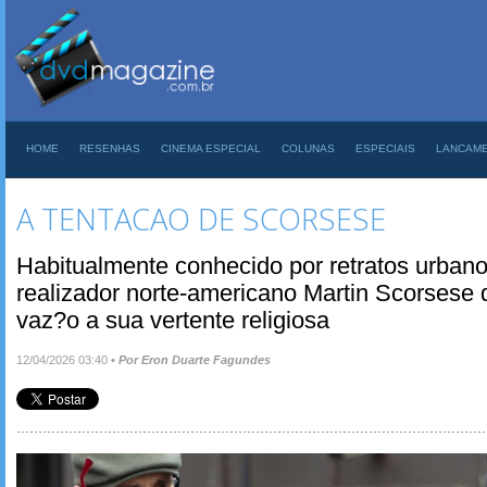
HOME
RESENHAS
CINEMA ESPECIAL
COLUNAS
ESPECIAIS
LANCAM
A TENTACAO DE SCORSESE
Habitualmente conhecido por retratos urbano
realizador norte-americano Martin Scorsese
vaz?o a sua vertente religiosa
12/04/2026 03:40
•
Por Eron Duarte Fagundes