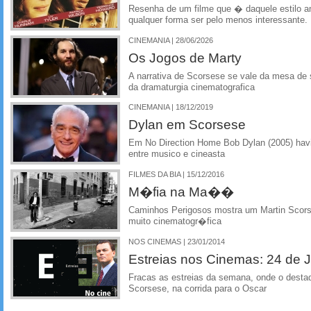
Resenha de um filme que � daquele estilo 
qualquer forma ser pelo menos interessante.
CINEMANIA | 28/06/2026
Os Jogos de Marty
A narrativa de Scorsese se vale da mesa de
da dramaturgia cinematografica
CINEMANIA | 18/12/2019
Dylan em Scorsese
Em No Direction Home Bob Dylan (2005) havi
entre musico e cineasta
FILMES DA BIA | 15/12/2016
M�fia na Ma��
Caminhos Perigosos mostra um Martin Scor
muito cinematogr�fica
NOS CINEMAS | 23/01/2014
Estreias nos Cinemas: 24 de J
Fracas as estreias da semana, onde o desta
Scorsese, na corrida para o Oscar