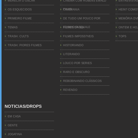
MERECIA O OSCAR
CINEMA COM RUBENS EWALD
ENTREVISTA
FILHO
OS ESQUECIDOS
CINEMANIA
HEIN? COMO
PRIMEIRO FILME
DE TUDO UM POUCO POR
MEMÓRIA D
EDINHO PASQUALE
TEMAS
FILMES DA BIA
ONTEM E HO
TRASH: CULTS
FILMES IMPOSS?VEIS
TOPS
TRASH: PIORES FILMES
HISTORIANDO
LITERANDO
LOUCO POR SERIES
RARO E OBSCURO
REBOBINANDO CLÁSSICOS
REVENDO
NOTICIAS/DROPS
EM CASA
GENTE
JOGATINA