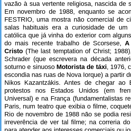
vazão à sua vertente religiosa, nascida de 
Em novembro de 1988, enquanto se acom
FESTRIO, uma mostra não comercial de ci
salas habituais era a curiosidade de um
católica que já vinha do exterior com algun
do mais recente trabalho de Scorsese,
A
Cristo
(The last temptation of Christ; 1988
Schrader (que escrevera na década anteri
soturno e sinuoso
Motorista de táxi
, 1976, c
escondia nas ruas de Nova Iorque) a partir
Nikos Kazantzákis. Antes de chegar ao B
protestos nos Estados Unidos (em fren
Universal) e na França (fundamentalistas r
Paris, num teatro que exibia o filme, coque
Rio de novembro de 1988 não se podia resis
irreverência de ver tal filme; na correria 
para atender aos interesses comerciais ou jor