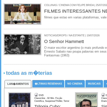
COLUNAS / CINEMA COM FELIPE BRIDA | 25/07/20
FILMES INTERESSANTES N
filmes que estao em varias plataformas, vale
NOTICIAS/DROPS / NA ESTANTE | 19/07/2026
O Senhor Hammett
O maior escritor argentino (o mais profundo e
Ernesto Sabato nao poupa palavras em seus 
Fantasmas (1963)
todas as m�terias
�LTIMAS RESENHAS
NO CINEMA
MUSICAIS
LAN�AMENTOS
DVD
D
Classicline - 92 Min. Ficção
Class
Cientifica, Suspense/Thriller, Terror
Dram
Trilogia Cubo:
Si