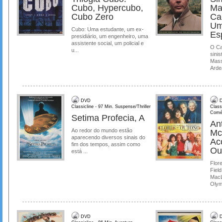
Cubo, Hypercubo,
Ma
Cubo Zero
Ca
Um
Cubo: Uma estudante, um ex-
Es
presidiário, um engenheiro, uma
assistente social, um policial e
O Ca
u...
sinis
Mass
Ardea
DVD
D
Classicline - 97 Min. Suspense/Thriller
Class
Comé
Setima Profecia, A
Ant
Ao redor do mundo estão
Mc
aparecendo diversos sinais do
Ac
fim dos tempos, assim como
Ou
está ...
Flore
Field
MacL
Olymp
DVD
D