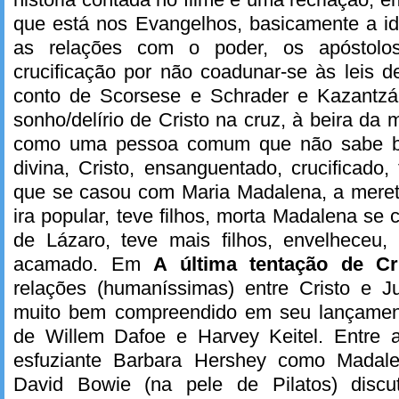
que está nos Evangelhos, basicamente a id
as relações com o poder, os apóstolo
crucificação por não coadunar-se às leis 
conto de Scorsese e Schrader e Kazantzá
sonho/delírio de Cristo na cruz, à beira da m
como uma pessoa comum que não sabe b
divina, Cristo, ensanguentado, crucificad
que se casou com Maria Madalena, a meretr
ira popular, teve filhos, morta Madalena se
de Lázaro, teve mais filhos, envelheceu, 
acamado. Em
A última tentação de C
relações (humaníssimas) entre Cristo e 
muito bem compreendido em seu lançament
de Willem Dafoe e Harvey Keitel. Entre 
esfuziante Barbara Hershey como Madal
David Bowie (na pele de Pilatos) discut