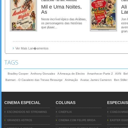
Classicline - 86 Min. Aventura
Class
Mil e Uma Noites,
Al
As
La
Neste incrível épico das Arábias,
Jon 
os personagens das histórias
estre
que j&aac...
aven
gran.
Ver Mais Lan�amentos
TAGS
Bradley Cooper
Anthony Gonzalez
A Ameaça de Electro
Amanhecer Parte 2
AXN
Bel
Batman - O Cavaleiro das Trevas Ressurge
Animação
Avatar, James Cameron
Ben Stiller
CINEMA ESPECIAL
COLUNAS
ESPECIAIS
ESCONDIDOS NO STREAMING
CINEFILIA
COADJUVAN
GRANDES ASTROS
CINEMA COM FELIPE BRIDA
EASTER EGG