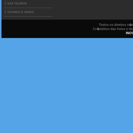
NAS TELONAS
OUVINDO E VENDO
Todos os direitos s
Cr�editos das fotos e ima
INO