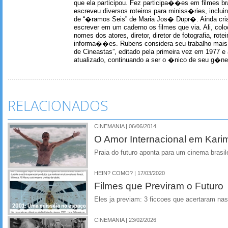
que ela participou. Fez participa��es em filmes br
escreveu diversos roteiros para miniss�ries, incl
de “�ramos Seis” de Maria Jos� Dupr�. Ainda c
escrever em um caderno os filmes que via. Ali, col
nomes dos atores, diretor, diretor de fotografia, rotei
informa��es. Rubens considera seu trabalho mais 
de Cineastas”, editado pela primeira vez em 1977 e 
atualizado, continuando a ser o �nico de seu g�ner
RELACIONADOS
CINEMANIA | 06/06/2014
O Amor Internacional em Kari
Praia do futuro aponta para um cinema brasil
HEIN? COMO? | 17/03/2020
Filmes que Previram o Futuro
Eles ja previam: 3 ficcoes que acertaram nas
CINEMANIA | 23/02/2026