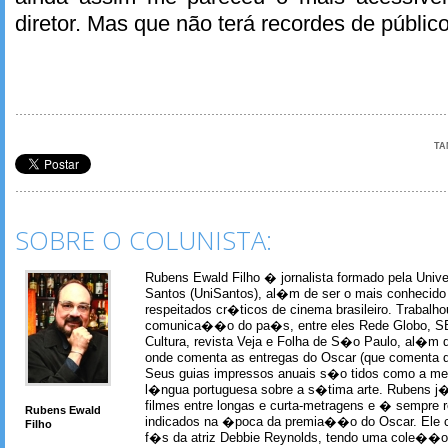
diretor. Mas que não terá recordes de público
TA
SOBRE O COLUNISTA:
Rubens Ewald Filho � jornalista formado pela Univ
Santos (UniSantos), al�m de ser o mais conhecido
respeitados cr�ticos de cinema brasileiro. Trabal
comunica��o do pa�s, entre eles Rede Globo, S
Cultura, revista Veja e Folha de S�o Paulo, al�m 
onde comenta as entregas do Oscar (que comenta 
Seus guias impressos anuais s�o tidos como a me
l�ngua portuguesa sobre a s�tima arte. Rubens j� 
filmes entre longas e curta-metragens e � sempre re
Rubens Ewald
indicados na �poca da premia��o do Oscar. Ele c
Filho
f�s da atriz Debbie Reynolds, tendo uma cole��o 