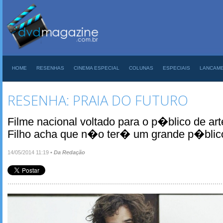
HOME
RESENHAS
CINEMA ESPECIAL
COLUNAS
ESPECIAIS
LANCAM
RESENHA: PRAIA DO FUTURO
Filme nacional voltado para o p�blico de ar
Filho acha que n�o ter� um grande p�blic
14/05/2014 11:19
•
Da Redação