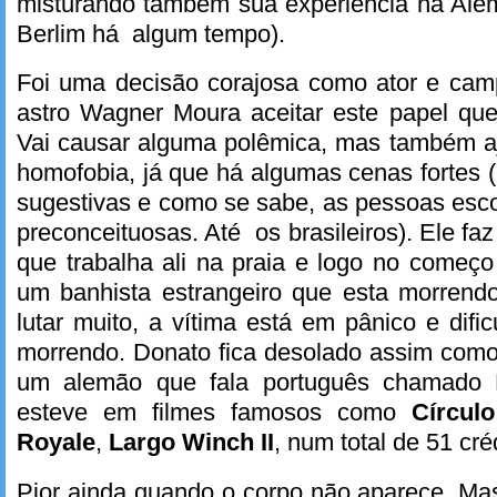
misturando também sua experiência na Ale
Berlim há algum tempo).
Foi uma decisão corajosa como ator e camp
astro Wagner Moura aceitar este papel que
Vai causar alguma polêmica, mas também aj
homofobia, já que há algumas cenas fortes (
sugestivas e como se sabe, as pessoas es
preconceituosas. Até os brasileiros). Ele fa
que trabalha ali na praia e logo no começo 
um banhista estrangeiro que esta morrend
lutar muito, a vítima está em pânico e difi
morrendo. Donato fica desolado assim como
um alemão que fala português chamado 
esteve em filmes famosos como
Círcul
Royale
,
Largo Winch II
, num total de 51 cré
Pior ainda quando o corpo não aparece. Ma