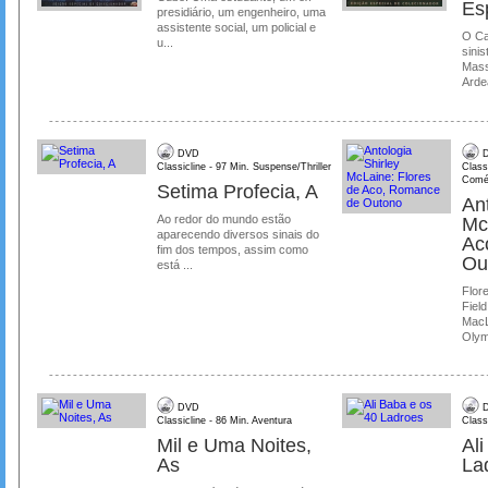
Es
presidiário, um engenheiro, uma
assistente social, um policial e
O Ca
u...
sinis
Mass
Ardea
DVD
D
Classicline - 97 Min. Suspense/Thriller
Class
Comé
Setima Profecia, A
Ant
Ao redor do mundo estão
Mc
aparecendo diversos sinais do
Ac
fim dos tempos, assim como
Ou
está ...
Flore
Field
MacL
Olymp
DVD
D
Classicline - 86 Min. Aventura
Class
Mil e Uma Noites,
Al
As
La