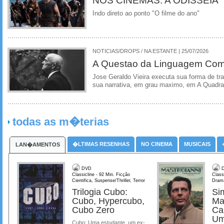
Indo direto ao ponto "O filme do ano"
NOTICIAS/DROPS / NA ESTANTE | 25/07/2026
A Questao da Linguagem Como
Jose Geraldo Vieira executa sua forma de tr
sua narrativa, em grau maximo, em A Quadra
todas as m�terias
�LTIMAS RESENHAS
NO CINEMA
MUSICAIS
LAN�AMENTOS
DVD
D
Classicline - 92 Min. Ficção
Class
Cientifica, Suspense/Thriller, Terror
Dram
Trilogia Cubo:
Si
Cubo, Hypercubo,
Ma
Cubo Zero
Ca
Um
Cubo: Uma estudante, um ex-