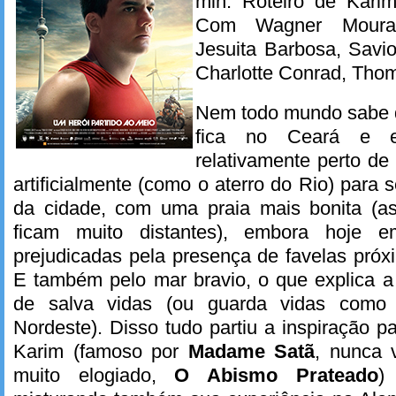
min. Roteiro de Kari
Com Wagner Moura,
Jesuita Barbosa, Savi
Charlotte Conrad, Tho
Nem todo mundo sabe q
fica no Ceará e e
relativamente perto de 
artificialmente (como o aterro do Rio) para 
da cidade, com uma praia mais bonita (a
ficam muito distantes), embora hoje 
prejudicadas pela presença de favelas próxi
E também pelo mar bravio, o que explica a
de salva vidas (ou guarda vidas como
Nordeste). Disso tudo partiu a inspiração p
Karim (famoso por
Madame Satã
, nunca 
muito elogiado,
O Abismo Prateado
)