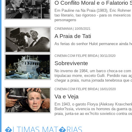
O Conflito Moral e o Falatorio
Em Pauline na Na Praia (1983), Eric Rohmer 
tao literario, tao rigoroso - para os mexeric
personagens
CINEMANIA | 10/05/2021
A Praia de Tati
As ferias do senhor Hulot permanece ainda h
CINEMA COM FELIPE BRIDA | 30/11/2020
Sobrevivente
No inverno de 1984, um barco choca-se com 
tripulacao morre, exceto Gulli. Perdido nas 
chegar a praia, numa jornada tenebrosa que 
CINEMA COM FELIPE BRIDA | 16/01/2020
Va e Veja
Em 1943, o garoto Florya (Aleksey Kravchen
Bielor?ssia, vivencia os horrores da guerra q
praia, junta-se ao ex?rcito sovietico contra o
�LTIMAS MAT�RIAS