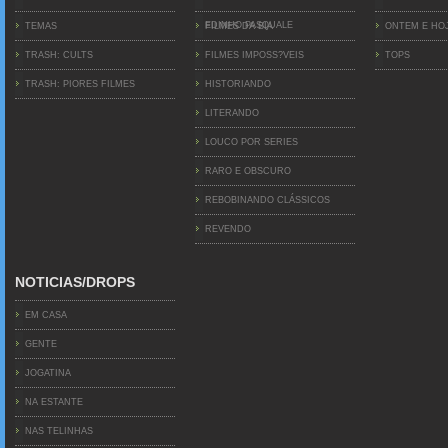
EDINHO PASQUALE
TEMAS
FILMES DA BIA
ONTEM E HO
TRASH: CULTS
FILMES IMPOSS?VEIS
TOPS
TRASH: PIORES FILMES
HISTORIANDO
LITERANDO
LOUCO POR SERIES
RARO E OBSCURO
REBOBINANDO CLÁSSICOS
REVENDO
NOTICIAS/DROPS
EM CASA
GENTE
JOGATINA
NA ESTANTE
NAS TELINHAS