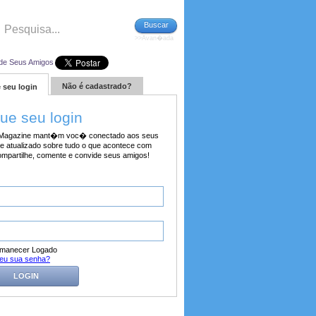
Buscar
>>Avan�ada
de Seus Amigos
Não é cadastrado?
 seu login
tue seu login
agazine mant�m voc� conectado aos seus
e atualizado sobre tudo o que acontece com
ompartilhe, comente e convide seus amigos!
manecer Logado
eu sua senha?
LOGIN