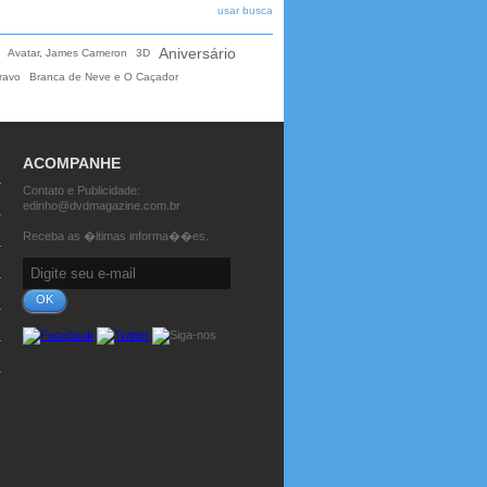
usar busca
Aniversário
Avatar, James Cameron
3D
ravo
Branca de Neve e O Caçador
ACOMPANHE
Contato e Publicidade:
edinho@dvdmagazine.com.br
Receba as �ltimas informa��es.
OK