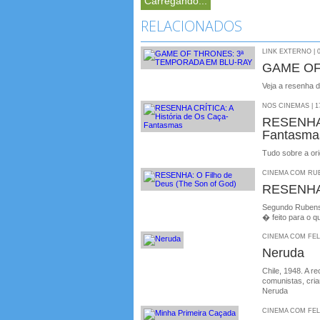
Carregando...
RELACIONADOS
LINK EXTERNO | 0
GAME OF
Veja a resenha 
NOS CINEMAS | 17
RESENHA 
Fantasma
Tudo sobre a or
CINEMA COM RUBE
RESENHA:
Segundo Rubens
� feito para o q
CINEMA COM FELIP
Neruda
Chile, 1948. A r
comunistas, cria
Neruda
CINEMA COM FELIP