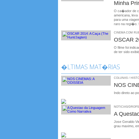
Minha Pr
O ca�ador de ce
americana, leva 
para uma viagem
raro na regi�o. 
CINEMA COM RUBE
OSCAR 20
O filme foi indi
de ter sido exibi
�LTIMAS MAT�RIAS
COLUNAS / HISTO
NOS CIN
Indo direto ao p
NOTICIAS/DROPS /
A Questa
Jose Geraldo Vie
grau maximo, em