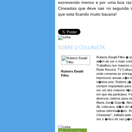
escrevendo menos e por uma boa razão
Cineastas que deve sair no segunda s
que esta ficando muito bacana!
SOBRE O COLUNISTA:
Rubens Ewald Filho � jo
al�m de ser o mais conh
Trabalhou nos maiores 
Rede Record, TV Cultura
Rubens Ewald
onde comenta as entreg
Filho
impressos anuais s�o t
s�tima arte. Rubens j� a
sempre requisitado para
ser um dos maiores f�s 
em que ela participou. F
diversos roteiros para 
Maria Jos� Dupr�. Aind
Ali, colocava, al�m do t�t
outras informa��es. Rub
Cineastas”, editado pela
ser o �nico de seu g�ne