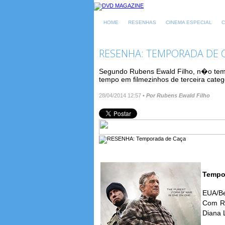
HOME
RESENHAS
CINEMA ESPECIAL
C
RESENHA: TEMPORADA DE
Segundo Rubens Ewald Filho, n�o tem 
tempo em filmezinhos de terceira categ
28/04/2014 12:57
•
Por Rubens Ewald Filho
Tempo
EUA/Be
Com Ro
Diana 