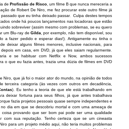
eia de
Profissão de Risco
, um filme B que nunca mereceria a
ipação de Robert De Niro, me fez procurar este outro filme já
 passado que eu tinha deixado passar. Culpa destes tempos
cados onde há poucos lançamentos nas locadoras que estão
uindo sobreviver (assim mesmo com problemas, se eu quero
r um Blu-ray de
Gilda
, por exemplo, não tem disponível, sou
do a fazer pedido e esperar dias!). Antigamente eu tinha o
 de deixar alguns filmes menores, inclusive nacionais, para
ir depois em casa, em DVD, já que eles saiam regularmente.
rataria e se habituar com Netflix e Now, ambos sucessos
ra o que eu fazia antes, trazia uma dúzia de filmes em DVD
e Niro, que já foi o maior ator do mundo, na opinião de todos
e terceira categoria (às vezes com outros em decadência,
Contas
). Eu tenho a teoria de que ele está trabalhando em
ra deixar fortuna para seus filhos, já que antes trabalhava
rque fazia projetos pessoais quase sempre independentes e
o no dia em que se descobriu mortal e com uma ameaça de
a coisa provando que ser bom pai pode ser uma qualidade
r com sua reputação. Tenho certeza que se um cineasta
 Niro para um projeto médio aqui, não teria muitos problemas