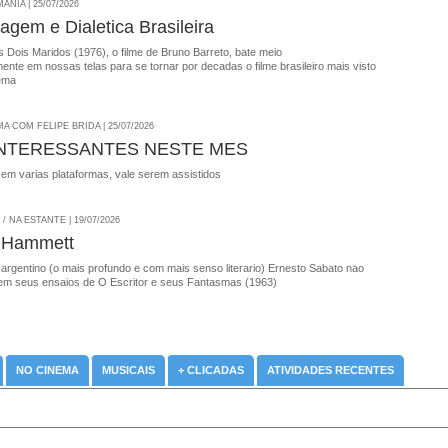
NIA | 25/07/2026
agem e Dialetica Brasileira
 Dois Maridos (1976), o filme de Bruno Barreto, bate meio
nte em nossas telas para se tornar por decadas o filme brasileiro mais visto
ema
A COM FELIPE BRIDA | 25/07/2026
INTERESSANTES NESTE MES
 em varias plataformas, vale serem assistidos
 NA ESTANTE | 19/07/2026
 Hammett
 argentino (o mais profundo e com mais senso literario) Ernesto Sabato nao
em seus ensaios de O Escritor e seus Fantasmas (1963)
NO CINEMA
MUSICAIS
+ CLICADAS
ATIVIDADES RECENTES