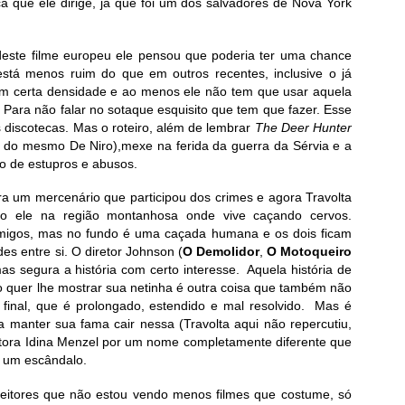
a que ele dirige, já que foi um dos salvadores de Nova York
deste filme europeu ele pensou que poderia ter uma chance
stá menos ruim do que em outros recentes, inclusive o já
em certa densidade e ao menos ele não tem que usar aquela
a. Para não falar no sotaque esquisito que tem que fazer. Esse
discotecas. Mas o roteiro, além de lembrar
The Deer Hunter
do, do mesmo De Niro),mexe na ferida da guerra da Sérvia e a
io de estupros e abusos.
ra um mercenário que participou dos crimes e agora Travolta
o ele na região montanhosa onde vive caçando cervos.
migos, mas no fundo é uma caçada humana e os dois ficam
es entre si. O diretor Johnson (
O Demolidor
,
O Motoqueiro
s segura a história com certo interesse. Aquela história de
o quer lhe mostrar sua netinha é outra coisa que também não
inal, que é prolongado, estendido e mal resolvido. Mas é
ra manter sua fama cair nessa (Travolta aqui não repercutiu,
ora Idina Menzel por um nome completamente diferente que
i um escândalo.
leitores que não estou vendo menos filmes que costume, só