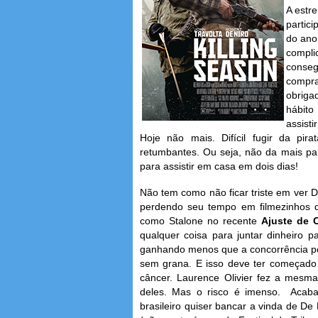
A estr
partic
do ano
compli
conseg
compra
obriga
hábito
assist
Hoje não mais. Difícil fugir da pi
retumbantes. Ou seja, não da mais pa
para assistir em casa em dois dias!
Não tem como não ficar triste em ver D
perdendo seu tempo em filmezinhos d
como Stalone no recente
Ajuste de 
qualquer coisa para juntar dinheiro pa
ganhando menos que a concorrência po
sem grana. E isso deve ter começad
câncer. Laurence Olivier fez a mesm
deles. Mas o risco é imenso. Acaba
brasileiro quiser bancar a vinda de De