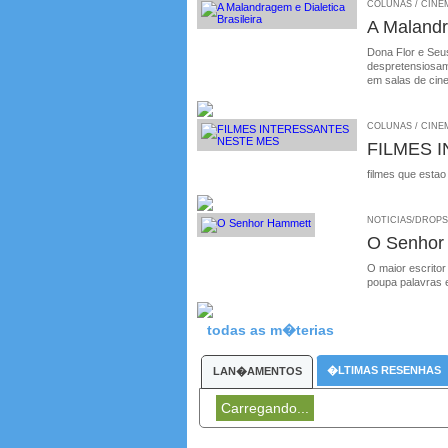
COLUNAS / CINEMA
A Malandr
Dona Flor e Seus
despretensiosame
em salas de cin
COLUNAS / CINEM
FILMES 
filmes que estao
NOTICIAS/DROPS /
O Senhor
O maior escritor
poupa palavras 
todas as m�terias
�LTIMAS RESENHAS
LAN�AMENTOS
Carregando...