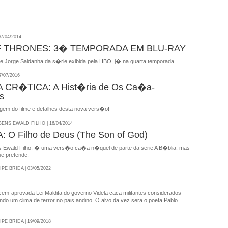
7/04/2014
 THRONES: 3� TEMPORADA EM BLU-RAY
de Jorge Saldanha da s�rie exibida pela HBO, j� na quarta temporada.
/07/2016
CR�TICA: A Hist�ria de Os Ca�a-
s
igem do filme e detalhes desta nova vers�o!
NS EWALD FILHO | 16/04/2014
 O Filho de Deus (The Son of God)
 Ewald Filho, � uma vers�o ca�a n�quel de parte da serie A B�blia, mas
ue pretende.
E BRIDA | 03/05/2022
ecem-aprovada Lei Maldita do governo Videla caca militantes considerados
ndo um clima de terror no pais andino. O alvo da vez sera o poeta Pablo
E BRIDA | 19/09/2018