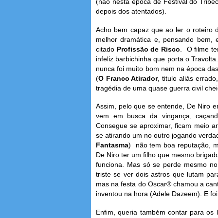
(não nesta época de Festival do Tribec
depois dos atentados).
Acho bem capaz que ao ler o roteiro 
melhor dramática e, pensando bem, e
citado
Profissão de Risco
. O filme t
infeliz barbichinha que porta o Travolt
nunca foi muito bom nem na época das 
(
O Franco Atirador
, titulo aliás erra
tragédia de uma quase guerra civil che
Assim, pelo que se entende, De Niro e
vem em busca da vingança, caçand
Consegue se aproximar, ficam meio a
se atirando um no outro jogando verdad
Fantasma
) não tem boa reputação, ma
De Niro ter um filho que mesmo brigad
funciona. Mas só se perde mesmo no f
triste se ver dois astros que lutam pa
mas na festa do Oscar® chamou a cant
inventou na hora (Adele Dazeem). E fo
Enfim, queria também contar para os 