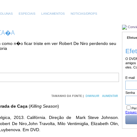
OLUNAS
ESPECIAIS
LANCAMENTOS
NOTICIAS/DROPS
Convi
 CA�A
Efetue
como n�o ficar triste em ver Robert De Niro perdendo seu
oria
Efe
O DVDM
amigos 
eles. C
E-mail
Senha
TAMANHO DA FONTE |
DIMINUIR
AUMENTAR
rada de Caça
(
Killing Season
)
Per
Esquec
lgica, 2013. Califórnia. Direção de Mark Steve Johnson.
bert De Niro,John Travolta, Milo Ventimiglia, Elizabeth Olin,
Luybenova. Em DVD.