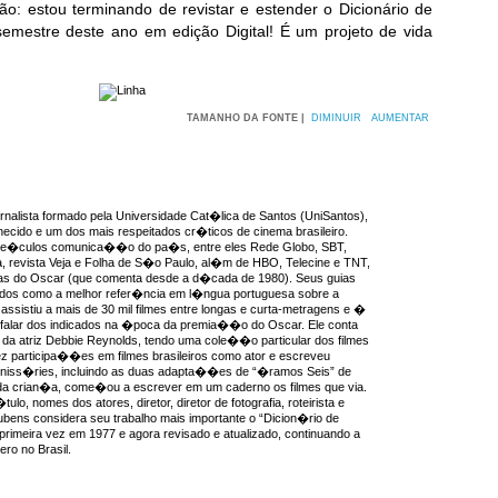
: estou terminando de revistar e estender o Dicionário de
emestre deste ano em edição Digital! É um projeto de vida
TAMANHO DA FONTE |
DIMINUIR
AUMENTAR
rnalista formado pela Universidade Cat�lica de Santos (UniSantos),
ecido e um dos mais respeitados cr�ticos de cinema brasileiro.
ve�culos comunica��o do pa�s, entre eles Rede Globo, SBT,
, revista Veja e Folha de S�o Paulo, al�m de HBO, Telecine e TNT,
as do Oscar (que comenta desde a d�cada de 1980). Seus guias
idos como a melhor refer�ncia em l�ngua portuguesa sobre a
ssistiu a mais de 30 mil filmes entre longas e curta-metragens e �
 falar dos indicados na �poca da premia��o do Oscar. Ele conta
da atriz Debbie Reynolds, tendo uma cole��o particular dos filmes
ez participa��es em filmes brasileiros como ator e escreveu
miniss�ries, incluindo as duas adapta��es de “�ramos Seis” de
a crian�a, come�ou a escrever em um caderno os filmes que via.
ulo, nomes dos atores, diretor, diretor de fotografia, roteirista e
ens considera seu trabalho mais importante o “Dicion�rio de
 primeira vez em 1977 e agora revisado e atualizado, continuando a
ro no Brasil.