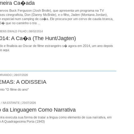
imeira Ca�ada
rvos Buck Ferguson (Josh Brolin), que apresenta um programa na TV
seu cinegrafista, Don (Danny McBride), e o filho, Jaden (Montana Jordan),
 especial num camping de ca�a. Ele procura por um cervo de cauda branca,
S� que no caminho o trio ...
NS EWALD FILHO | 08/02/2014
14: A Ca�a (The Hunt/Jagten)
cado e finalista ao Oscar de filme estrangeiro s� agora em 2014, um ano depois
do aqui.
RIANDO | 28/07/2026
EMAS: A ODISSEIA
onto "O filme do ano"
 NA ESTANTE | 25/07/2026
o da Linguagem Como Narrativa
ira executa sua forma de tratar a lingua como elemento de sua narrativa, em
 A Quadragesima Porta (1943)