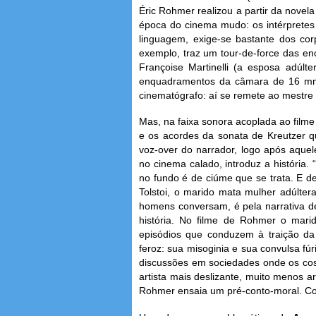
Éric Rohmer realizou a partir da novela
época do cinema mudo: os intérprete
linguagem, exige-se bastante dos cor
exemplo, traz um tour-de-force das en
Françoise Martinelli (a esposa adúlt
enquadramentos da câmara de 16 mm
cinematógrafo: aí se remete ao mestre 
Mas, na faixa sonora acoplada ao film
e os acordes da sonata de Kreutzer
voz-over do narrador, logo após aquel
no cinema calado, introduz a história. 
no fundo é de ciúme que se trata. E d
Tolstoi, o marido mata mulher adúlte
homens conversam, é pela narrativa d
história. No filme de Rohmer o mari
episódios que conduzem à traição da m
feroz: sua misoginia e sua convulsa fú
discussões em sociedades onde os co
artista mais deslizante, muito menos 
Rohmer ensaia um pré-conto-moral. Com