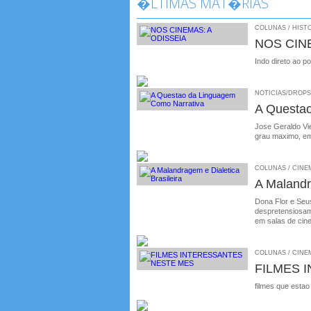
�LTIMAS MAT�RIAS
COLUNAS / HISTO
NOS CIN
Indo direto ao p
NOTICIAS/DROPS /
A Questa
Jose Geraldo Vie
grau maximo, em
COLUNAS / CINEMA
A Malandr
Dona Flor e Seus
despretensiosame
em salas de cin
COLUNAS / CINEM
FILMES 
filmes que estao