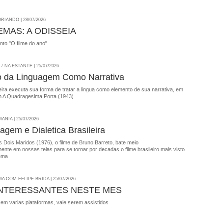
RIANDO | 28/07/2026
EMAS: A ODISSEIA
onto "O filme do ano"
 NA ESTANTE | 25/07/2026
o da Linguagem Como Narrativa
ira executa sua forma de tratar a lingua como elemento de sua narrativa, em
 A Quadragesima Porta (1943)
NIA | 25/07/2026
agem e Dialetica Brasileira
 Dois Maridos (1976), o filme de Bruno Barreto, bate meio
nte em nossas telas para se tornar por decadas o filme brasileiro mais visto
ema
A COM FELIPE BRIDA | 25/07/2026
INTERESSANTES NESTE MES
 em varias plataformas, vale serem assistidos