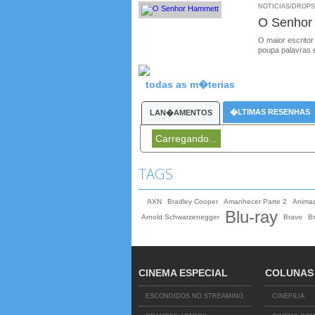
NOTICIAS/DROPS /
O Senhor
O maior escritor
poupa palavras 
todas as m�terias
�LTIMAS RESENHAS
LAN�AMENTOS
Carregando...
TAGS
AXN
Bradley Cooper
Amanhecer Parte 2
Anima
Blu-ray
Arnold Schwarzenegger
Bravo
B
CINEMA ESPECIAL
COLUNAS
ESCONDIDOS NO STREAMING
CINEFILIA