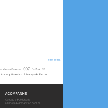
usar busca
007
ar, James Cameron
Bel Ami
3D
Anthony Gonzalez
A Ameaça de Electro
ACOMPANHE
Contato e Publicidade:
edinho@dvdmagazine.com.br