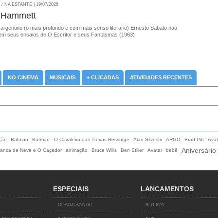
 NA ESTANTE | 19/07/2026
 Hammett
 argentino (o mais profundo e com mais senso literario) Ernesto Sabato nao
em seus ensaios de O Escritor e seus Fantasmas (1963)
NO CINEMA
MUSICAIS
+ CLICADAS
ATIVIDADES RECENTES
ção
Batman
Batman - O Cavaleiro das Trevas Ressurge
Alan Silvestri
ARGO
Brad Pitt
Avat
Aniversário
ranca de Neve e O Caçador
animação
Bruce Willis
Ben Stiller
Avatar
bebê
ESPECIAIS
LANCAMENTOS
COADJUVANDO
BLU-RAY