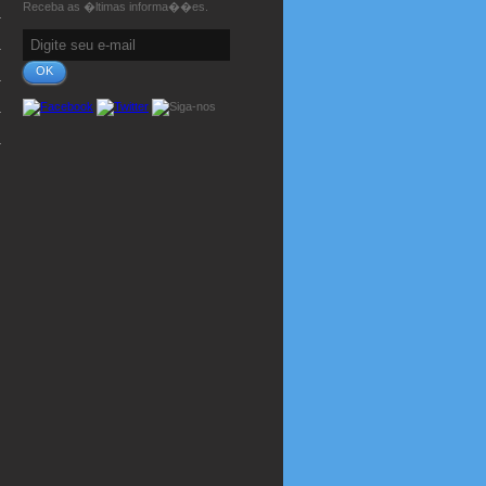
Receba as �ltimas informa��es.
OK