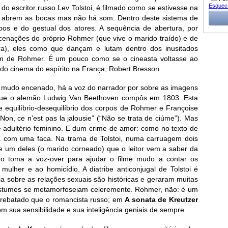
Esquec
 do escritor russo Lev Tolstoi, é filmado como se estivesse na
s abrem as bocas mas não há som. Dentro deste sistema de
pos e do gestual dos atores. A sequência de abertura, por
cenações do próprio Rohmer (que vive o marido traído) e de
era), eles como que dançam e lutam dentro dos inusitados
 de Rohmer. É um pouco como se o cineasta voltasse ao
do cinema do espírito na França, Robert Bresson.
e mudo encenado, há a voz do narrador por sobre as imagens
 que o alemão Ludwig Van Beethoven compôs em 1803. Esta
e equilíbrio-desequilíbrio dos corpos de Rohmer e Françoise
“Non, ce n’est pas la jalousie” (“Não se trata de ciúme”). Mas
e adultério feminino. E dum crime de amor: como no texto de
ra com uma faca. Na trama de Tolstoi, numa carruagem dois
e um deles (o marido corneado) que o leitor vem a saber da
do toma a voz-over para ajudar o filme mudo a contar os
ulher e ao homicídio. A diatribe anticonjugal de Tolstoi é
ria sobre as relações sexuais são históricas e geraram muitas
stumes se metamorfoseiam celeremente. Rohmer, não: é um
arrebatado que o romancista russo; em
A sonata de Kreutzer
 sua sensibilidade e sua inteligência geniais de sempre.