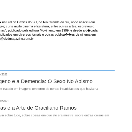
natural de Caxias do Sul, no Rio Grande do Sul, onde nasceu em
re; curte muito cinema e literatura, entre outras artes; escreveu o
emas”, publicado pela editora Movimento em 1999, e desde a d�cada
ublicados em diversos jornais e outras publica��es de cinema em
ron@dvdmagazine.com.br
9/2022
geno e a Demencia: O Sexo No Abismo
 tratado em imagens em torno de certas insatisfacoes que havia na
03/2021
ias e a Arte de Graciliano Ramos
via sobre tudo, sobre coisas em que ele era mestre, sobre outras coisas em