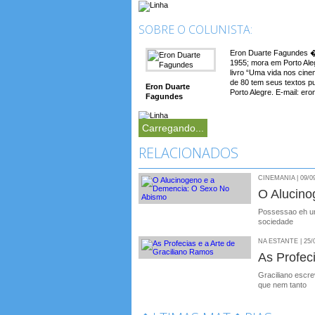
SOBRE O COLUNISTA:
Eron Duarte Fagundes � 
1955; mora em Porto Aleg
livro “Uma vida nos cin
de 80 tem seus textos p
Eron Duarte
Porto Alegre. E-mail: e
Fagundes
Carregando...
RELACIONADOS
CINEMANIA | 09/0
O Alucino
Possessao eh um
sociedade
NA ESTANTE | 25/
As Profec
Graciliano escre
que nem tanto