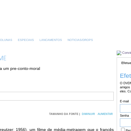
OLUNAS
ESPECIAIS
LANCAMENTOS
NOTICIAS/DROPS
Convi
ME
Efetue
a um pre-conto-moral
Efe
O DVDM
amigos 
eles. C
E-mail
TAMANHO DA FONTE |
DIMINUIR
AUMENTAR
Senha
reutzer; 1956), um filme de média-metragem que o francês
Per