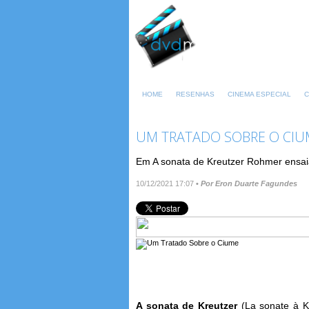
HOME
RESENHAS
CINEMA ESPECIAL
C
UM TRATADO SOBRE O CIU
Em A sonata de Kreutzer Rohmer ensai
10/12/2021 17:07
•
Por Eron Duarte Fagundes
A sonata de Kreutzer
(La sonate à K