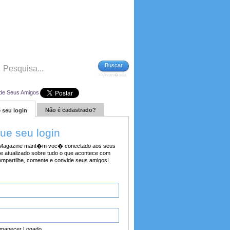
Buscar
>>Avan�ada
de Seus Amigos
Não é cadastrado?
 seu login
tue seu login
agazine mant�m voc� conectado aos seus
e atualizado sobre tudo o que acontece com
ompartilhe, comente e convide seus amigos!
manecer Logado