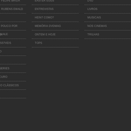
 FELIPE BRIDA
EASTER EGGS
DVD
 RUBENS EWALD
ENTREVISTAS
LIVROS
HEIN? COMO?
MUSICAIS
 POUCO POR
MEMÓRIA DVDMAG
NOS CINEMAS
QUALE
IA
ONTEM E HOJE
TRILHAS
SS?VEIS
TOPS
O
SERIES
SCURO
O CLÁSSICOS