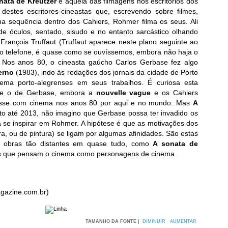
nata de Kreutzer
é aquela das filmagens nos escritórios dos
stes escritores-cineastas que, escrevendo sobre filmes,
na sequência dentro dos Cahiers, Rohmer filma os seus. Ali
e óculos, sentado, sisudo e no entanto sarcástico olhando
rançois Truffaut (Truffaut aparece neste plano seguinte ao
ao telefone, é quase como se ouvíssemos, embora não haja o
. Nos anos 80, o cineasta gaúcho Carlos Gerbase fez algo
erno
(1983), indo às redações dos jornais da cidade de Porto
inema porto-alegrenses em seus trabalhos. É curiosa esta
r e o de Gerbase, embora a
nouvelle vague
e os Cahiers
dasse com cinema nos anos 80 por aqui e no mundo. Mas
A
o até 2013, não imagino que Gerbase possa ter invadido os
 se inspirar em Rohmer. A hipótese é que as motivações dos
ra, ou de pintura) se ligam por algumas afinidades. São estas
s obras tão distantes em quase tudo, como
A sonata de
r os que pensam o cinema como personagens de cinema.
gazine.com.br)
TAMANHO DA FONTE |
DIMINUIR
AUMENTAR