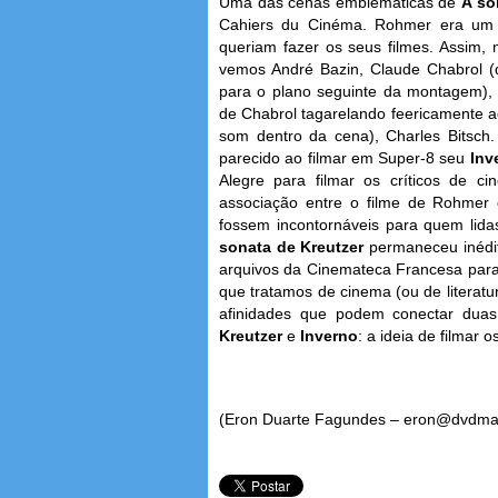
Uma das cenas emblemáticas de
A so
Cahiers du Cinéma. Rohmer era um de
queriam fazer os seus filmes. Assim, 
vemos André Bazin, Claude Chabrol (d
para o plano seguinte da montagem), F
de Chabrol tagarelando feericamente 
som dentro da cena), Charles Bitsch
parecido ao filmar em Super-8 seu
Inv
Alegre para filmar os críticos de c
associação entre o filme de Rohme
fossem incontornáveis para quem li
sonata de Kreutzer
permaneceu inédit
arquivos da Cinemateca Francesa para
que tratamos de cinema (ou de literatu
afinidades que podem conectar dua
Kreutzer
e
Inverno
: a ideia de filma
(Eron Duarte Fagundes – eron@dvdma