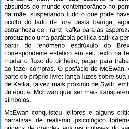
absurdos do mundo contemporâneo no ponto
da mãe, suspeitando tudo o que pode hav
oculto do lado de fora desta barriga, a
estranheza de Franz Kafka para as asperez
produzindo uma parábola política satírica per
partir do fenômeno esdrúxulo do Bre
correspondente estético em seu texto na te
mudar o fluxo do dinheiro, pagar para traba
ao fazer compras. O posfácio de McEwan, d
parte do próprio livro: lança luzes sobre sua 
de Kafka, talvez mais próximo de Swift, em
de época, McEwan quer ser mais transparen
símbolos.
McEwan conquistou leitores e alguns crí
narrativas de realismo psicológico fort
origens de grandes autores ingleses do s