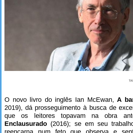
TA
O novo livro do inglês Ian McEwan,
A ba
2019), dá prosseguimento à busca de excen
que os leitores topavam na obra anter
Enclausurado
(2016); se em seu trabalh
reencarna num feto que observa e sen