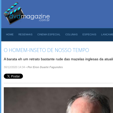
HOME
RESENHAS
CINEMA ESPECIAL
COLUNAS
ESPECIAIS
LANCAM
O HOMEM-INSETO DE NOSSO TEMPO
A barata eh um retrato bastante rude das mazelas inglesas da atual
30/12/2020 14:34
•
Por Eron Duarte Fagundes