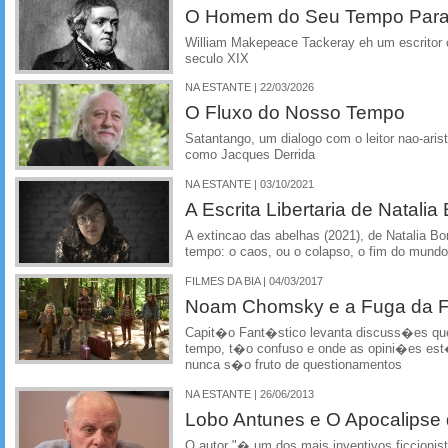
O Homem do Seu Tempo Para
William Makepeace Tackeray eh um escritor c
seculo XIX
NA ESTANTE | 22/03/2026
O Fluxo do Nosso Tempo
Satantango, um dialogo com o leitor nao-arist
como Jacques Derrida
NA ESTANTE | 03/10/2021
A Escrita Libertaria de Natali
A extincao das abelhas (2021), de Natalia Bo
tempo: o caos, ou o colapso, o fim do mundo
FILMES DA BIA | 04/03/2017
Noam Chomsky e a Fuga da 
Capit�o Fant�stico levanta discuss�es qu
tempo, t�o confuso e onde as opini�es est�
nunca s�o fruto de questionamentos
NA ESTANTE | 26/06/2013
Lobo Antunes e O Apocalipse 
O autor "� um dos mais inventivos ficcioni