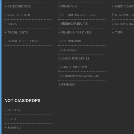
FILHO
OS ESQUECIDOS
CINEMANIA
HEIN? COMO
PRIMEIRO FILME
DE TUDO UM POUCO POR
MEMÓRIA D
EDINHO PASQUALE
TEMAS
FILMES DA BIA
ONTEM E HO
TRASH: CULTS
FILMES IMPOSS?VEIS
TOPS
TRASH: PIORES FILMES
HISTORIANDO
LITERANDO
LOUCO POR SERIES
RARO E OBSCURO
REBOBINANDO CLÁSSICOS
REVENDO
NOTICIAS/DROPS
EM CASA
GENTE
JOGATINA