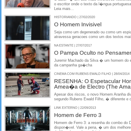
o escritor onde o texto da l�ngua portugue
Leia mais...
HISTORIANDO | 27/02/2020
O Homem Invisivel
Seja como um degenerado ou como um espiao
atravessa geracoes como um dos textos mais
NA ESTANTE | 27/07/2017
O Pampa Oculto no Pensamen
Juremir Machado da Silva � um homem do e
da campanha ga�cha
CINEMA COM RUBENS EWALD FILHO | 28/04/2014
RESENHA: O Espetacular Hom
Amea�a de Electro (The Amaz
Apesar dos riscos, o novo Homem Aranha dive
segundo Rubens Ewald Filho, � diferente e 
LINK EXTERNO | 22/09/2013
Homem de Ferro 3
Homem de Ferro 3: a resenha do combo do 
dispon�vel. Vale a pena, � um dos melhore