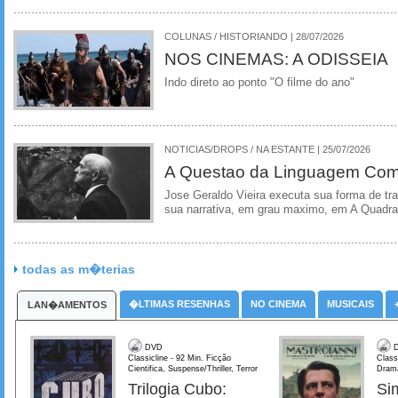
COLUNAS / HISTORIANDO | 28/07/2026
NOS CINEMAS: A ODISSEIA
Indo direto ao ponto "O filme do ano"
NOTICIAS/DROPS / NA ESTANTE | 25/07/2026
A Questao da Linguagem Como
Jose Geraldo Vieira executa sua forma de tr
sua narrativa, em grau maximo, em A Quadra
todas as m�terias
�LTIMAS RESENHAS
NO CINEMA
MUSICAIS
LAN�AMENTOS
DVD
D
Classicline - 92 Min. Ficção
Class
Cientifica, Suspense/Thriller, Terror
Dram
Trilogia Cubo:
Si