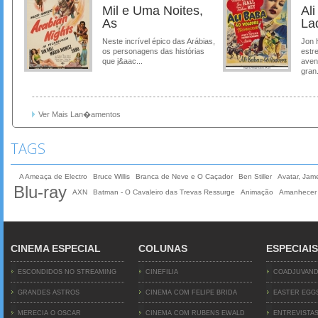
Mil e Uma Noites,
Al
As
La
Neste incrível épico das Arábias,
Jon 
os personagens das histórias
estre
que j&aac...
aven
gran.
Ver Mais Lan�amentos
TAGS
A Ameaça de Electro
Bruce Willis
Branca de Neve e O Caçador
Ben Stiller
Avatar, Ja
Blu-ray
AXN
Batman - O Cavaleiro das Trevas Ressurge
Animação
Amanhecer 
CINEMA ESPECIAL
COLUNAS
ESPECIAIS
ESCONDIDOS NO STREAMING
CINEFILIA
COADJUVAN
GRANDES ASTROS
CINEMA COM FELIPE BRIDA
EASTER EGG
MERECIA O OSCAR
CINEMA COM RUBENS EWALD
ENTREVISTA