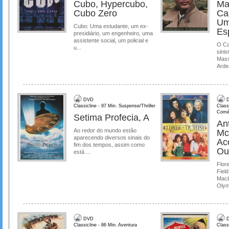
Cubo, Hypercubo,
Ma
Cubo Zero
Ca
Um
Cubo: Uma estudante, um ex-
Es
presidiário, um engenheiro, uma
assistente social, um policial e
O Ca
u...
sinis
Mass
Ardea
DVD
D
Classicline - 97 Min. Suspense/Thriller
Class
Comé
Setima Profecia, A
Ant
Ao redor do mundo estão
Mc
aparecendo diversos sinais do
Ac
fim dos tempos, assim como
Ou
está ...
Flore
Field
MacL
Olymp
DVD
D
Classicline - 86 Min. Aventura
Class