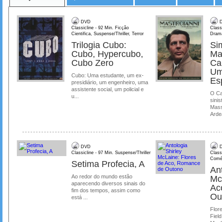
DVD
D
Classicline - 92 Min. Ficção
Class
Cientifica, Suspense/Thriller, Terror
Dram
Trilogia Cubo:
Si
Cubo, Hypercubo,
Ma
Cubo Zero
Ca
Um
Cubo: Uma estudante, um ex-
Es
presidiário, um engenheiro, uma
assistente social, um policial e
O Ca
u...
sinis
Mass
Ardea
DVD
D
Classicline - 97 Min. Suspense/Thriller
Class
Comé
Setima Profecia, A
Ant
Ao redor do mundo estão
Mc
aparecendo diversos sinais do
Ac
fim dos tempos, assim como
Ou
está ...
Flore
Field