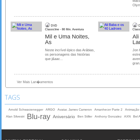
MacL
Olymp
DVD
D
Classicline - 86 Min. Aventura
Class
Mil e Uma Noites,
Al
As
La
Neste incrível épico das Arábias,
Jon 
os personagens das histórias
estre
que j&aac...
aven
gran.
Ver Mais Lan�amentos
TAGS
Arnold Schwarzenegger
ARGO
Avatar, James Cameron
Amanhecer Parte 2
Animação
Blu-ray
Aniversário
Alan Silvestri
Ben Stiller
Anthony Gonzalez
AXN
Bel 