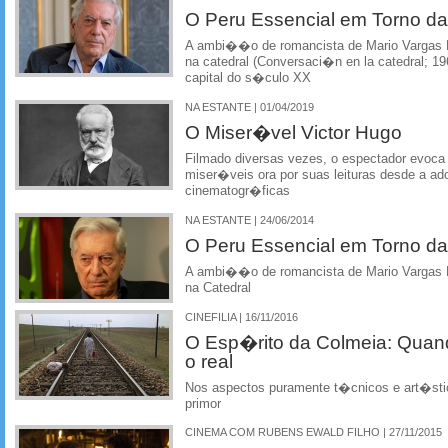
O Peru Essencial em Torno da
A ambi��o de romancista de Mario Vargas L
na catedral (Conversaci�n en la catedral; 1
capital do s�culo XX
NA ESTANTE | 01/04/2019
O Miser�vel Victor Hugo
Filmado diversas vezes, o espectador evoc
miser�veis ora por suas leituras desde a a
cinematogr�ficas
NA ESTANTE | 24/06/2014
O Peru Essencial em Torno da
A ambi��o de romancista de Mario Vargas L
na Catedral
CINEFILIA | 16/11/2016
O Esp�rito da Colmeia: Quand
o real
Nos aspectos puramente t�cnicos e art�stic
primor
CINEMA COM RUBENS EWALD FILHO | 27/11/2015