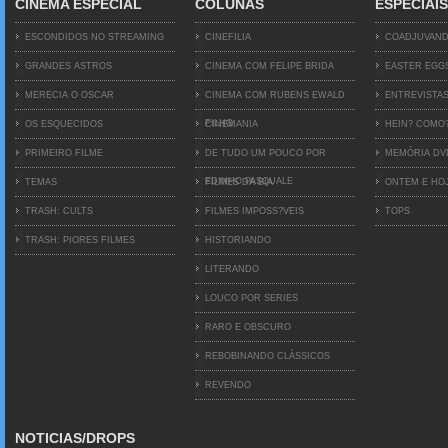
CINEMA ESPECIAL
COLUNAS
ESPECIAIS
ESCONDIDOS NO STREAMING
CINEFILIA
COADJUVAN
GRANDES ASTROS
CINEMA COM FELIPE BRIDA
EASTER EGG
MERECIA O OSCAR
CINEMA COM RUBENS EWALD
ENTREVISTA
FILHO
OS ESQUECIDOS
CINEMANIA
HEIN? COMO
PRIMEIRO FILME
DE TUDO UM POUCO POR
MEMÓRIA D
EDINHO PASQUALE
TEMAS
FILMES DA BIA
ONTEM E HO
TRASH: CULTS
FILMES IMPOSS?VEIS
TOPS
TRASH: PIORES FILMES
HISTORIANDO
LITERANDO
LOUCO POR SERIES
RARO E OBSCURO
REBOBINANDO CLÁSSICOS
REVENDO
NOTICIAS/DROPS