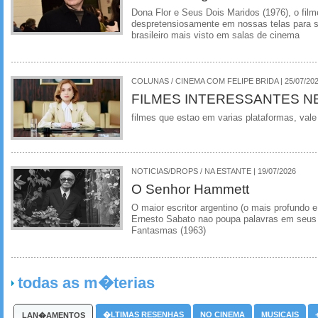
Dona Flor e Seus Dois Maridos (1976), o film
despretensiosamente em nossas telas para se
brasileiro mais visto em salas de cinema
COLUNAS / CINEMA COM FELIPE BRIDA | 25/07/20
FILMES INTERESSANTES N
filmes que estao em varias plataformas, vale
NOTICIAS/DROPS / NA ESTANTE | 19/07/2026
O Senhor Hammett
O maior escritor argentino (o mais profundo e
Ernesto Sabato nao poupa palavras em seus 
Fantasmas (1963)
todas as m�terias
�LTIMAS RESENHAS
NO CINEMA
MUSICAIS
LAN�AMENTOS