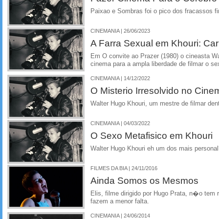
Paixao e Sombras foi o pico dos fracassos f
CINEMANIA | 26/06/2023
A Farra Sexual em Khouri: Ca
Em O convite ao Prazer (1980) o cineasta Wa
cinema para a ampla liberdade de filmar o s
CINEMANIA | 14/12/2022
O Misterio Irresolvido no Cine
Walter Hugo Khouri, um mestre de filmar dent
CINEMANIA | 04/03/2022
O Sexo Metafisico em Khouri
Walter Hugo Khouri eh um dos mais persona
FILMES DA BIA | 24/11/2016
Ainda Somos os Mesmos
Elis, filme dirigido por Hugo Prata, n�o tem
fazem a menor falta.
CINEMANIA | 24/06/2014