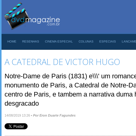
HOME
RESENHAS
CINEMA ESPECIAL
COLUNAS
ESPECIAIS
LANCAM
A CATEDRAL DE VICTOR HUGO
Notre-Dame de Paris (1831) e\\\' um romanc
monumento de Paris, a Catedral de Notre-D
centro de Paris, e tambem a narrativa duma 
desgracado
14/08/2019 13:26
•
Por Eron Duarte Fagundes