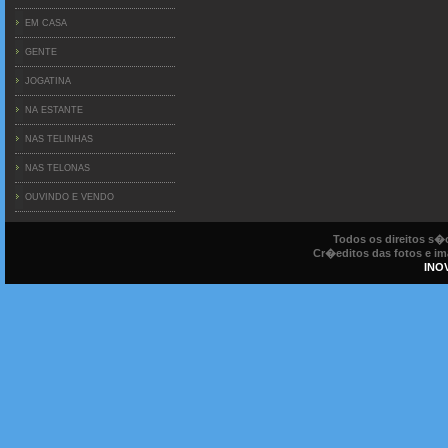
EM CASA
GENTE
JOGATINA
NA ESTANTE
NAS TELINHAS
NAS TELONAS
OUVINDO E VENDO
Todos os direitos s
Cr�editos das fotos e ima
INO