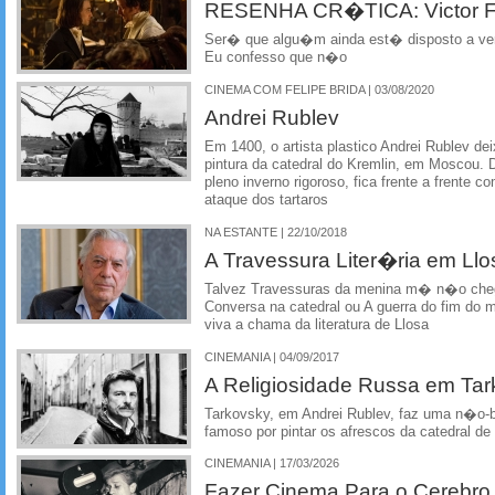
RESENHA CR�TICA: Victor Fr
Ser� que algu�m ainda est� disposto a ver
Eu confesso que n�o
CINEMA COM FELIPE BRIDA | 03/08/2020
Andrei Rublev
Em 1400, o artista plastico Andrei Rublev dei
pintura da catedral do Kremlin, em Moscou. D
pleno inverno rigoroso, fica frente a frente c
ataque dos tartaros
NA ESTANTE | 22/10/2018
A Travessura Liter�ria em Llo
Talvez Travessuras da menina m� n�o chegu
Conversa na catedral ou A guerra do fim d
viva a chama da literatura de Llosa
CINEMANIA | 04/09/2017
A Religiosidade Russa em Ta
Tarkovsky, em Andrei Rublev, faz uma n�o-bi
famoso por pintar os afrescos da catedral d
CINEMANIA | 17/03/2026
Fazer Cinema Para o Cerebro