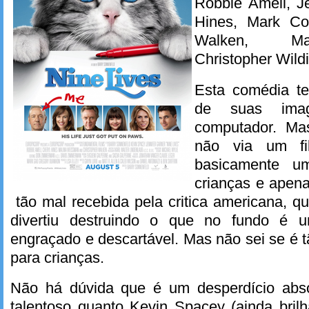
Robbie Amell, Je
Hines, Mark Con
Walken, Ma
Christopher Wild
Esta comédia te
de suas imag
computador. Ma
não via um fil
basicamente um
crianças e apena
tão mal recebida pela critica americana, 
divertiu destruindo o que no fundo é
engraçado e descartável. Mas não sei se é t
para crianças.
Não há dúvida que é um desperdício abso
talentoso quanto Kevin Spacey (ainda bril