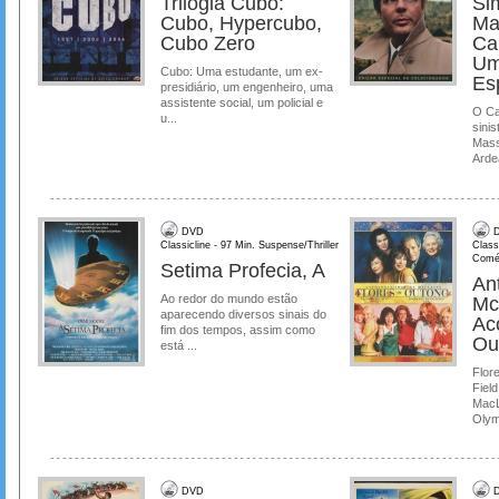
Trilogia Cubo:
Si
Cubo, Hypercubo,
Ma
Cubo Zero
Ca
Um
Cubo: Uma estudante, um ex-
Es
presidiário, um engenheiro, uma
assistente social, um policial e
O Ca
u...
sinis
Mass
Ardea
DVD
D
Classicline - 97 Min. Suspense/Thriller
Class
Comé
Setima Profecia, A
Ant
Ao redor do mundo estão
Mc
aparecendo diversos sinais do
Ac
fim dos tempos, assim como
Ou
está ...
Flore
Field
MacL
Olymp
DVD
D