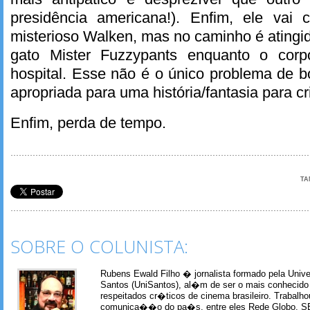
presidência americana!). Enfim, ele vai
misterioso Walken, mas no caminho é atingid
gato Mister Fuzzypants enquanto o cor
hospital. Esse não é o único problema de 
apropriada para uma história/fantasia para cr
Enfim, perda de tempo.
TA
SOBRE O COLUNISTA:
Rubens Ewald Filho � jornalista formado pela Univ
Santos (UniSantos), al�m de ser o mais conhecido
respeitados cr�ticos de cinema brasileiro. Trabal
comunica��o do pa�s, entre eles Rede Globo, S