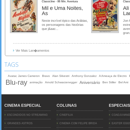
Classicline - 86 Min. Aventura
Class
Mil e Uma Noites,
Al
As
La
Neste incrível épico das Arábias,
Jon 
os personagens das histórias
estre
que j&aac...
aven
gran.
Ver Mais Lan�amentos
TAGS
Avatar, James Cameron
Bravo
Alan Silvestri
Anthony Gonzalez
A Ameaça de Electro
Blu-ray
Aniversário
animação
Arnold Schwarzenegger
Ben Stiller
Bel Ami
CINEMA ESPECIAL
COLUNAS
ESPECIAIS
ESCONDIDOS NO STREAMING
CINEFILIA
COADJUVAN
GRANDES ASTROS
CINEMA COM FELIPE BRIDA
EASTER EGG