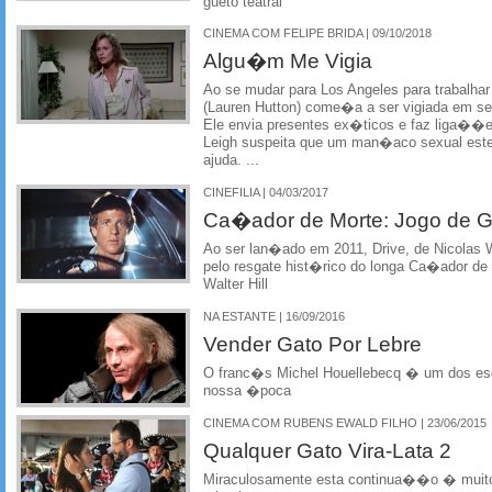
gueto teatral
CINEMA COM FELIPE BRIDA | 09/10/2018
Algu�m Me Vigia
Ao se mudar para Los Angeles para trabalha
(Lauren Hutton) come�a a ser vigiada em se
Ele envia presentes ex�ticos e faz liga��e
Leigh suspeita que um man�aco sexual este
ajuda. ...
CINEFILIA | 04/03/2017
Ca�ador de Morte: Jogo de G
Ao ser lan�ado em 2011, Drive, de Nicolas 
pelo resgate hist�rico do longa Ca�ador de 
Walter Hill
NA ESTANTE | 16/09/2016
Vender Gato Por Lebre
O franc�s Michel Houellebecq � um dos esc
nossa �poca
CINEMA COM RUBENS EWALD FILHO | 23/06/2015
Qualquer Gato Vira-Lata 2
Miraculosamente esta continua��o � muito