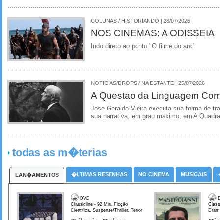
COLUNAS / HISTORIANDO | 28/07/2026
NOS CINEMAS: A ODISSEIA
Indo direto ao ponto "O filme do ano"
NOTICIAS/DROPS / NA ESTANTE | 25/07/2026
A Questao da Linguagem Como
Jose Geraldo Vieira executa sua forma de tr
sua narrativa, em grau maximo, em A Quadra
todas as m�terias
�LTIMAS RESENHAS
NO CINEMA
MUSICAIS
LAN�AMENTOS
DVD
D
Classicline - 92 Min. Ficção
Class
Cientifica, Suspense/Thriller, Terror
Dram