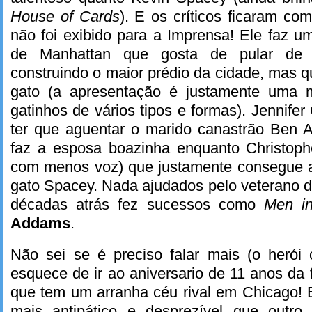
House of Cards
). E os críticos ficaram com
não foi exibido para a Imprensa! Ele faz um
de Manhattan que gosta de pular de 
construindo o maior prédio da cidade, mas 
gato (a apresentação é justamente uma
gatinhos de vários tipos e formas). Jennife
ter que aguentar o marido canastrão Ben Aff
faz a esposa boazinha enquanto Christop
com menos voz) que justamente consegue 
gato Spacey. Nada ajudados pelo veterano d
décadas atrás fez sucessos como
Men in
Addams
.
Não sei se é preciso falar mais (o heró
esquece de ir ao aniversario de 11 anos da 
que tem um arranha céu rival em Chicago! 
mais antipático e desprezível que outro