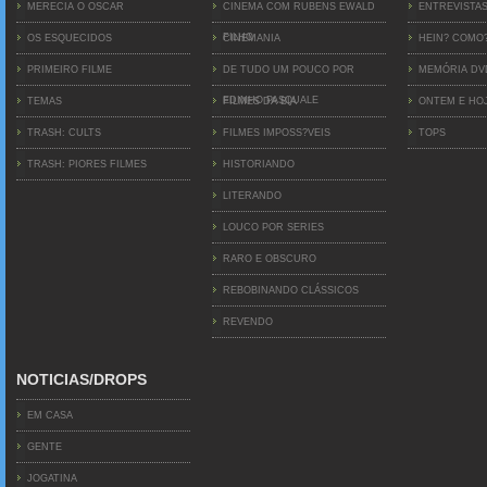
MERECIA O OSCAR
CINEMA COM RUBENS EWALD
ENTREVISTA
FILHO
OS ESQUECIDOS
CINEMANIA
HEIN? COMO
PRIMEIRO FILME
DE TUDO UM POUCO POR
MEMÓRIA D
EDINHO PASQUALE
TEMAS
FILMES DA BIA
ONTEM E HO
TRASH: CULTS
FILMES IMPOSS?VEIS
TOPS
TRASH: PIORES FILMES
HISTORIANDO
LITERANDO
LOUCO POR SERIES
RARO E OBSCURO
REBOBINANDO CLÁSSICOS
REVENDO
NOTICIAS/DROPS
EM CASA
GENTE
JOGATINA