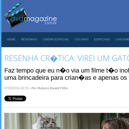
HOME
RESENHAS
CINEMA ESPECIAL
COLUNAS
ESPECIAIS
LANCAM
RESENHA CR�TICA: VIREI UM GATO
Faz tempo que eu n�o via um filme t�o ino
uma brincadeira para crian�as e apenas os
07/09/2016 00:32
•
Por Rubens Ewald Filho