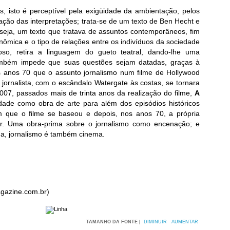
s, isto é perceptível pela exigüidade da ambientação, pelos
ização das interpretações; trata-se de um texto de Ben Hecht e
seja, um texto que tratava de assuntos contemporâneos, fim
mica e o tipo de relações entre os indivíduos da sociedade
oso, retira a linguagem do gueto teatral, dando-lhe uma
também impede que suas questões sejam datadas, graças à
s anos 70 que o assunto jornalismo num filme de Hollywood
o jornalista, com o escândalo Watergate às costas, se tornara
07, passados mais de trinta anos da realização do filme,
A
ade como obra de arte para além dos episódios históricos
 que o filme se baseou e depois, nos anos 70, a própria
er. Uma obra-prima sobre o jornalismo como encenação; e
da, jornalismo é também cinema.
gazine.com.br)
TAMANHO DA FONTE |
DIMINUIR
AUMENTAR