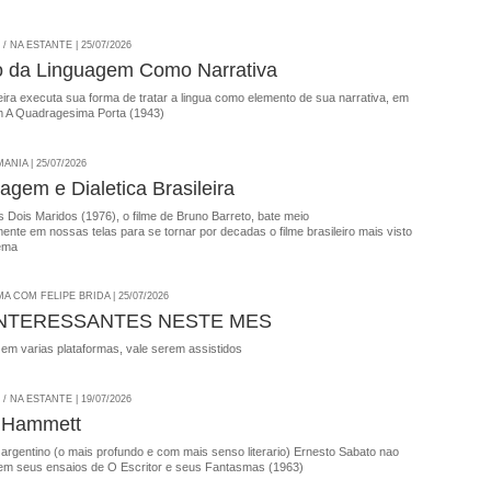
 NA ESTANTE | 25/07/2026
o da Linguagem Como Narrativa
ira executa sua forma de tratar a lingua como elemento de sua narrativa, em
 A Quadragesima Porta (1943)
NIA | 25/07/2026
agem e Dialetica Brasileira
 Dois Maridos (1976), o filme de Bruno Barreto, bate meio
nte em nossas telas para se tornar por decadas o filme brasileiro mais visto
ema
A COM FELIPE BRIDA | 25/07/2026
INTERESSANTES NESTE MES
 em varias plataformas, vale serem assistidos
 NA ESTANTE | 19/07/2026
 Hammett
 argentino (o mais profundo e com mais senso literario) Ernesto Sabato nao
em seus ensaios de O Escritor e seus Fantasmas (1963)