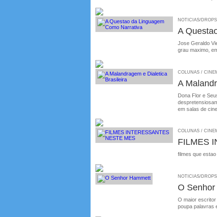
NOTICIAS/DROPS /
A Questa
Jose Geraldo Vie
grau maximo, em
COLUNAS / CINEMA
A Malandr
Dona Flor e Seus
despretensiosame
em salas de cin
COLUNAS / CINEM
FILMES 
filmes que estao
NOTICIAS/DROPS /
O Senhor
O maior escritor
poupa palavras 