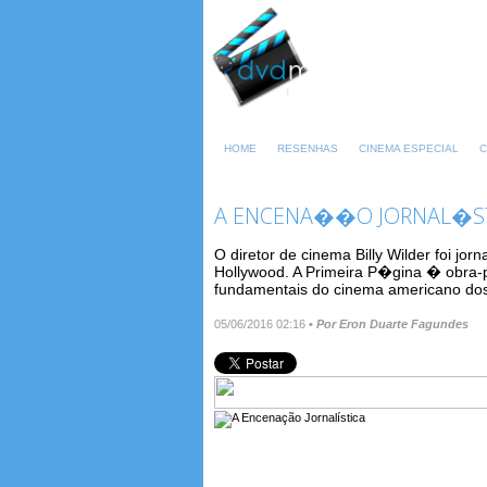
HOME
RESENHAS
CINEMA ESPECIAL
C
A ENCENA��O JORNAL�S
O diretor de cinema Billy Wilder foi jo
Hollywood. A Primeira P�gina � obra-
fundamentais do cinema americano do
05/06/2016 02:16
•
Por Eron Duarte Fagundes