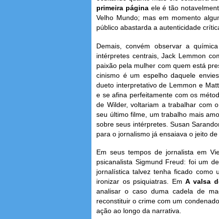
primeira página
ele é tão notavelmen
Velho Mundo; mas em momento algum
público abastarda a autenticidade crític
Demais, convém observar a química 
intérpretes centrais, Jack Lemmon como
paixão pela mulher com quem está prest
cinismo é um espelho daquele envies
dueto interpretativo de Lemmon e Mat
e se afina perfeitamente com os métodos
de Wilder, voltariam a trabalhar com 
seu último filme, um trabalho mais am
sobre seus intérpretes. Susan Sarand
para o jornalismo já ensaiava o jeito d
Em seus tempos de jornalista em Vie
psicanalista Sigmund Freud: foi um des
jornalística talvez tenha ficado com
ironizar os psiquiatras. Em
A valsa d
analisar o caso duma cadela de 
reconstituir o crime com um condenado 
ação ao longo da narrativa.