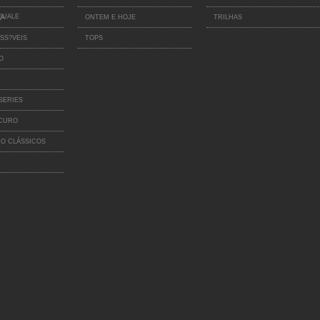
QUALE
IA
ONTEM E HOJE
TRILHAS
SS?VEIS
TOPS
O
SERIES
SCURO
O CLÁSSICOS