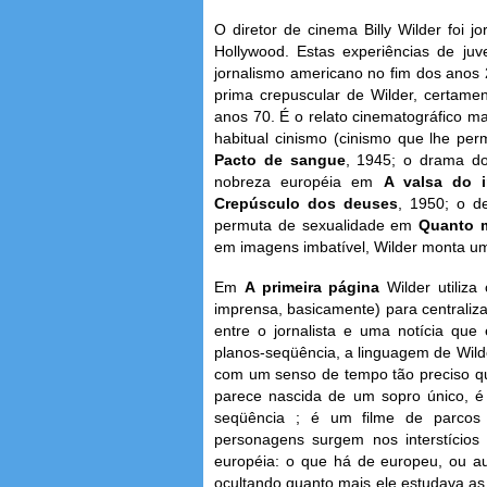
O diretor de cinema Billy Wilder foi 
Hollywood. Estas experiências de juv
jornalismo americano no fim dos ano
prima crepuscular de Wilder, certam
anos 70. É o relato cinematográfico ma
habitual cinismo (cinismo que lhe per
Pacto de sangue
, 1945; o drama d
nobreza européia em
A valsa do 
Crepúsculo dos deuses
, 1950; o d
permuta de sexualidade em
Quanto m
em imagens imbatível, Wilder monta u
Em
A primeira página
Wilder utiliza
imprensa, basicamente) para centraliza
entre o jornalista e uma notícia que
planos-seqüência, a linguagem de Wild
com um senso de tempo tão preciso qua
parece nascida de um sopro único, 
seqüência ; é um filme de parcos 
personagens surgem nos interstício
européia: o que há de europeu, ou au
ocultando quanto mais ele estudava as