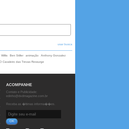
usar busca
Willis
Ben Stiller
animação
Anthony Gonzalez
O Cavaleiro das Trevas Ressurge
ACOMPANHE
Contato e Publicidade:
edinho@dvdmagazine.com.br
Receba as �ltimas informa��es.
OK