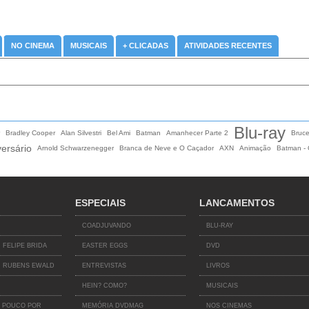
NO CINEMA
MUSICAIS
+ CLICADAS
ATIVIDADES RECENTES
Blu-ray
Bradley Cooper
Alan Silvestri
Bel Ami
Batman
Amanhecer Parte 2
Bruce 
versário
Arnold Schwarzenegger
Branca de Neve e O Caçador
AXN
Animação
Batman - 
ESPECIAIS
LANCAMENTOS
COADJUVANDO
BLU-RAY
 FELIPE BRIDA
EASTER EGGS
DVD
 RUBENS EWALD
ENTREVISTAS
LIVROS
HEIN? COMO?
MUSICAIS
 POUCO POR
MEMÓRIA DVDMAG
NOS CINEMAS