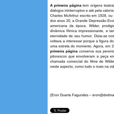
A primeira página
tem origens teatrai
diálogos ininterruptos e até pela valor
Charles McArthur escrito em 1928, ou 
dos anos 20, a Grande Depressão Econô
americana da época. Wilder, prodigi
dinâmica fílmica impressionante, e 
eternidade de seu humor. Dizia-se no
voltava a interessar porque a figura d
uma estrela do momento. Agora, em 20
primeira página
conserva sua perenid
pitorescos que envolveram a peça em
chamada comercial do filme de Wild
neste aspecto, como tudo o mais na vi
(Eron Duarte Fagundes – eron@dvdma