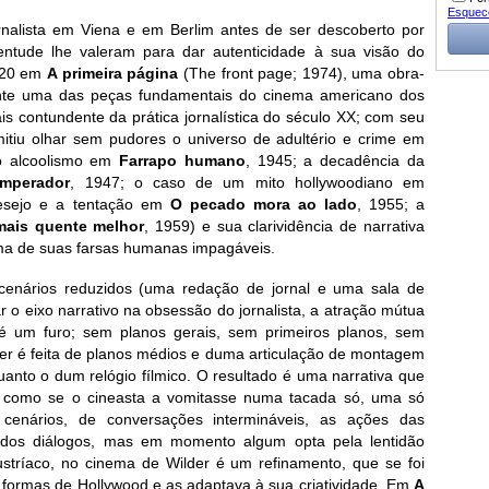
Esquec
jornalista em Viena e em Berlim antes de ser descoberto por
entude lhe valeram para dar autenticidade à sua visão do
s 20 em
A primeira página
(The front page; 1974), uma obra-
ente uma das peças fundamentais do cinema americano dos
is contundente da prática jornalística do século XX; com seu
mitiu olhar sem pudores o universo de adultério e crime em
o alcoolismo em
Farrapo humano
, 1945; a decadência da
imperador
, 1947; o caso de um mito hollywoodiano em
esejo e a tentação em
O pecado mora ao lado
, 1955; a
ais quente melhor
, 1959) e sua clarividência de narrativa
ma de suas farsas humanas impagáveis.
 cenários reduzidos (uma redação de jornal e uma sala de
r o eixo narrativo na obsessão do jornalista, a atração mútua
 é um furo; sem planos gerais, sem primeiros planos, sem
er é feita de planos médios e duma articulação de montagem
nto o dum relógio fílmico. O resultado é uma narrativa que
é como se o cineasta a vomitasse numa tacada só, uma só
cenários, de conversações intermináveis, as ações das
s dos diálogos, mas em momento algum opta pela lentidão
stríaco, no cinema de Wilder é um refinamento, que se foi
 formas de Hollywood e as adaptava à sua criatividade. Em
A