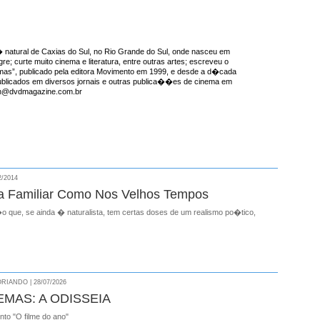
natural de Caxias do Sul, no Rio Grande do Sul, onde nasceu em
re; curte muito cinema e literatura, entre outras artes; escreveu o
emas”, publicado pela editora Movimento em 1999, e desde a d�cada
ublicados em diversos jornais e outras publica��es de cinema em
ron@dvdmagazine.com.br
2/2014
 Familiar Como Nos Velhos Tempos
ue, se ainda � naturalista, tem certas doses de um realismo po�tico,
RIANDO | 28/07/2026
EMAS: A ODISSEIA
onto "O filme do ano"