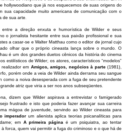
te hollywoodiano que já nos esquecemos de suas origens do
 sua capacidade muito americana de comunicação com o
a de sua arte.
entre a direção enxuta e humorística de Wilder e seus
 o jornalista hesitante entre sua paixão profissional e sua
es a casar-se e Walter Matthau como o editor de jornal cujo
ado olhar que o próprio cineasta lança sobre o mundo. O
thau é um dos grandes duetos cênicos da história do cinema
 estilísticos de Wilder; os atores, característicos “modelos”
o realizador em
Amigos, amigos, negócios à parte
(1981),
orfo, porém onde a veia de Wilder ainda derrama seu sangue
on como a noiva desesperada com a fuga de seu pretendente
e grande atriz que viria a ser nos anos subseqüentes.
na, dizem que Wilder aspirava a entrevistar o famigerado
ejo frustrado e isto que poderia fazer avançar sua carreira
o uma mágoa de juventude, servindo ao Wilder cineasta para
o imperador
um alienista aplica teorias psicanalíticas para
madame; em
A primeira página
é um psiquiatra, ao tentar
à forca, quem vai permitir a fuga do criminoso e o que há de