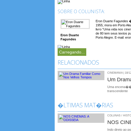
SOBRE O COLUNISTA:
Eron Duarte Fagundes � 
1955; mora em Porto Aleg
livro “Uma vida nos cin
de 80 tem seus textos p
Eron Duarte
Porto Alegre. E-mail: e
Fagundes
Carregando...
RELACIONADOS
CINEMANIA | 18/1
Um Drama
Uma encena��o q
transcendente
�LTIMAS MAT�RIAS
COLUNAS / HISTO
NOS CIN
Indo direto ao p