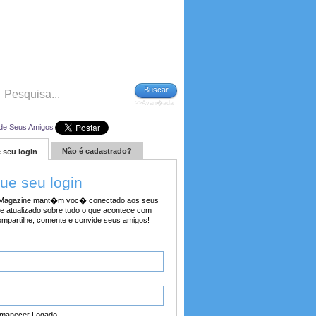
Buscar
>>Avan�ada
de Seus Amigos
Não é cadastrado?
 seu login
tue seu login
agazine mant�m voc� conectado aos seus
e atualizado sobre tudo o que acontece com
ompartilhe, comente e convide seus amigos!
manecer Logado