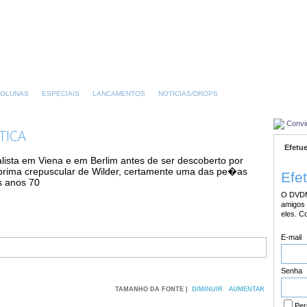
OLUNAS
ESPECIAIS
LANCAMENTOS
NOTICIAS/DROPS
Convi
TICA
Efetue
rnalista em Viena e em Berlim antes de ser descoberto por
prima crepuscular de Wilder, certamente uma das pe�as
Efe
s anos 70
O DVDM
amigos 
eles. C
E-mail
Senha
TAMANHO DA FONTE |
DIMINUIR
AUMENTAR
Per