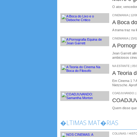
O ator, vencedo
CINEMANIA | 12/0
A Boca do
A trama traz na 
CINEMANIA | 15/0
A Pornogr
Jean Garrett al
ambiciosos cine
NA ESTANTE | 05/
A Teoria 
Em Cinema 1 ? 
Nietzsche. Apro
COADJUVANDO | 2
COADJUV
Quem disse que �
�LTIMAS MAT�RIAS
COLUNAS / HISTO