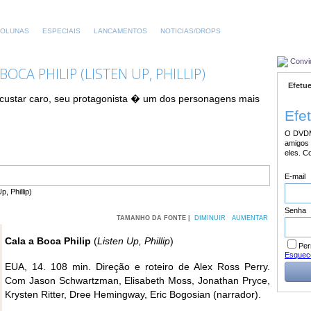
OLUNAS
ESPECIAIS
LANCAMENTOS
NOTICIAS/DROPS
Convi
OCA PHILIP (LISTEN UP, PHILLIP)
Efetue
 custar caro, seu protagonista � um dos personagens mais
Efe
O DVDM
amigos 
eles. C
E-mail
Senha
TAMANHO DA FONTE |
DIMINUIR
AUMENTAR
Cala a Boca Philip
(
Listen Up, Phillip
)
Per
Esquec
EUA, 14. 108 min. Direção e roteiro de Alex Ross Perry.
Com Jason Schwartzman, Elisabeth Moss, Jonathan Pryce,
Krysten Ritter, Dree Hemingway, Eric Bogosian (narrador).