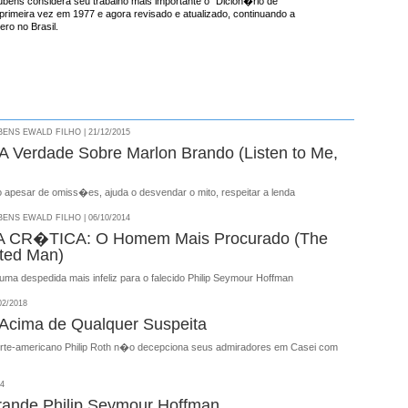
ens considera seu trabalho mais importante o “Dicion�rio de
 primeira vez em 1977 e agora revisado e atualizado, continuando a
ro no Brasil.
NS EWALD FILHO | 21/12/2015
 Verdade Sobre Marlon Brando (Listen to Me,
apesar de omiss�es, ajuda o desvendar o mito, respeitar a lenda
NS EWALD FILHO | 06/10/2014
CR�TICA: O Homem Mais Procurado (The
ted Man)
uma despedida mais infeliz para o falecido Philip Seymour Hoffman
02/2018
Acima de Qualquer Suspeita
rte-americano Philip Roth n�o decepciona seus admiradores em Casei com
14
rande Philip Seymour Hoffman