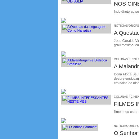
NOS CIN
Indo direto ao p
NOTICIAS/DROPS /
A Questa
Jose Geraldo Vie
grau maximo, em
COLUNAS / CINEMA
A Malandr
Dona Flor e Seus
despretensiosame
em salas de cin
COLUNAS / CINEM
FILMES 
filmes que estao
NOTICIAS/DROPS /
O Senhor