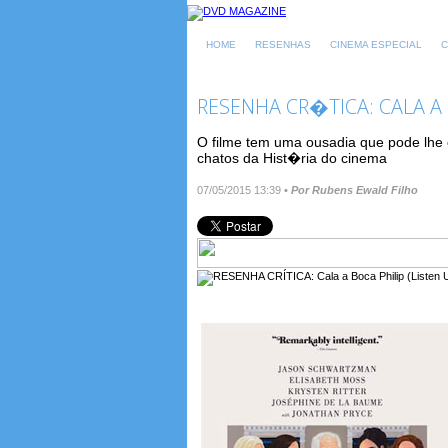
HOME
RESENHAS
CINEMA ESPECIAL
C
RESENHA CR�TICA: CALA A B
O filme tem uma ousadia que pode lhe
chatos da Hist�ria do cinema
07/05/2015 13:39
•
Por Rubens Ewald Filho