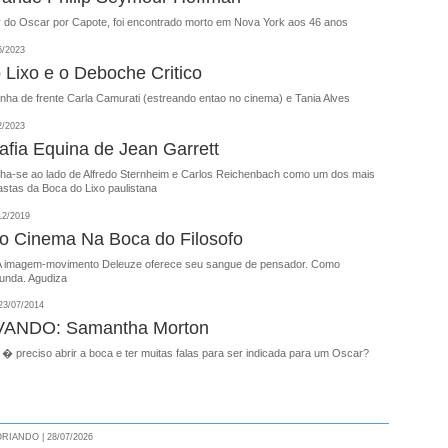
r do Oscar por Capote, foi encontrado morto em Nova York aos 46 anos
6/2023
 Lixo e o Deboche Critico
linha de frente Carla Camurati (estreando entao no cinema) e Tania Alves
2/2023
afia Equina de Jean Garrett
inha-se ao lado de Alfredo Sternheim e Carlos Reichenbach como um dos mais
astas da Boca do Lixo paulistana
12/2019
do Cinema Na Boca do Filosofo
A imagem-movimento Deleuze oferece seu sangue de pensador. Como
funda. Agudiza
3/07/2014
ANDO: Samantha Morton
 preciso abrir a boca e ter muitas falas para ser indicada para um Oscar?
RIANDO | 28/07/2026