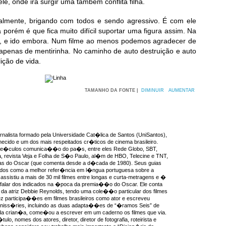
, onde irá surgir uma também conflita filha.
almente, brigando com todos e sendo agressivo. É com ele
porém é que fica muito difícil suportar uma figura assim. Na
ior, e ido embora. Num filme ao menos podemos agradecer de
apenas de mentirinha. No caminho de auto destruição e auto
ição de vida.
TAMANHO DA FONTE |
DIMINUIR
AUMENTAR
rnalista formado pela Universidade Cat�lica de Santos (UniSantos),
ecido e um dos mais respeitados cr�ticos de cinema brasileiro.
ve�culos comunica��o do pa�s, entre eles Rede Globo, SBT,
, revista Veja e Folha de S�o Paulo, al�m de HBO, Telecine e TNT,
as do Oscar (que comenta desde a d�cada de 1980). Seus guias
idos como a melhor refer�ncia em l�ngua portuguesa sobre a
ssistiu a mais de 30 mil filmes entre longas e curta-metragens e �
 falar dos indicados na �poca da premia��o do Oscar. Ele conta
da atriz Debbie Reynolds, tendo uma cole��o particular dos filmes
ez participa��es em filmes brasileiros como ator e escreveu
miniss�ries, incluindo as duas adapta��es de “�ramos Seis” de
a crian�a, come�ou a escrever em um caderno os filmes que via.
ulo, nomes dos atores, diretor, diretor de fotografia, roteirista e