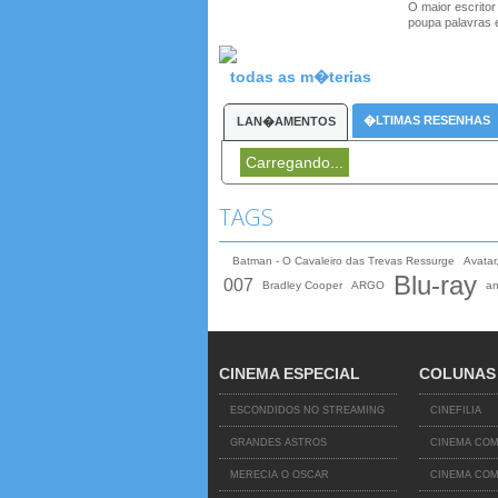
O maior escritor
poupa palavras 
todas as m�terias
�LTIMAS RESENHAS
LAN�AMENTOS
Carregando...
TAGS
Batman - O Cavaleiro das Trevas Ressurge
Avata
Blu-ray
007
Bradley Cooper
ARGO
a
CINEMA ESPECIAL
COLUNAS
ESCONDIDOS NO STREAMING
CINEFILIA
GRANDES ASTROS
CINEMA COM
MERECIA O OSCAR
CINEMA COM