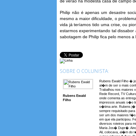
de verão na modesta casa de campo dele
Philip não é apenas um desastre soci
mesmo a maior dificuldade, o problema 
vida já teríamos tido uma crise, ou p
estarmos experimentando tal dissabor 
sabotagem de Philip fica pelo menos a l
SOBRE O COLUNISTA:
Rubens Ewald Filho � jo
al�m de ser o mais conh
Trabalhou nos maiores 
Rede Record, TV Cultura
Rubens Ewald
onde comenta as entreg
Filho
impressos anuais s�o t
s�tima arte. Rubens j� a
sempre requisitado para
ser um dos maiores f�s 
em que ela participou. F
diversos roteiros para 
Maria Jos� Dupr�. Aind
Ali, colocava, al�m do t�t