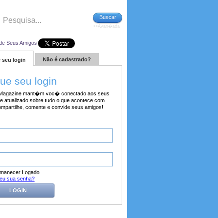
Buscar
>>Avan�ada
de Seus Amigos
Não é cadastrado?
 seu login
tue seu login
agazine mant�m voc� conectado aos seus
e atualizado sobre tudo o que acontece com
ompartilhe, comente e convide seus amigos!
manecer Logado
eu sua senha?
LOGIN