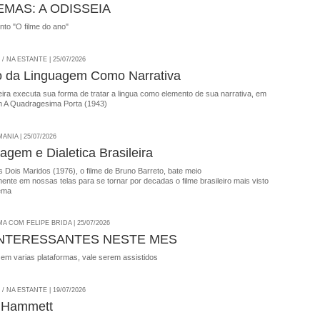
EMAS: A ODISSEIA
onto "O filme do ano"
 NA ESTANTE | 25/07/2026
o da Linguagem Como Narrativa
ira executa sua forma de tratar a lingua como elemento de sua narrativa, em
 A Quadragesima Porta (1943)
NIA | 25/07/2026
agem e Dialetica Brasileira
 Dois Maridos (1976), o filme de Bruno Barreto, bate meio
nte em nossas telas para se tornar por decadas o filme brasileiro mais visto
ema
A COM FELIPE BRIDA | 25/07/2026
INTERESSANTES NESTE MES
 em varias plataformas, vale serem assistidos
 NA ESTANTE | 19/07/2026
 Hammett