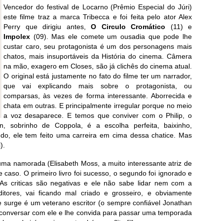
Vencedor do festival de Locarno (Prêmio Especial do Júri)
este filme traz a marca Tribecca e foi feita pelo ator Alex
Perry que dirigiu antes,
O Circulo Cromático
(11) e
Impolex
(09). Mas ele comete um ousadia que pode lhe
custar caro, seu protagonista é um dos personagens mais
chatos, mais insuportáveis da História do cinema. Câmera
na mão, exagero em Closes, são já clichês do cinema atual.
O original está justamente no fato do filme ter um narrador,
que vai explicando mais sobre o protagonista, ou
comparsas, às vezes de forma interessante. Aborrecida e
chata em outras. E principalmente irregular porque no meio
a voz desaparece. E temos que conviver com o Philip, o
, sobrinho de Coppola, é a escolha perfeita, baixinho,
ndo, ele tem feito uma carreira em cima dessa chatice. Mas
).
ma namorada (Elisabeth Moss, a muito interessante atriz de
aso. O primeiro livro foi sucesso, o segundo foi ignorado e
As criticas são negativas e ele não sabe lidar nem com a
tores, vai ficando mal criado e grosseiro, e obviamente
 surge é um veterano escritor (o sempre confiável Jonathan
e conversar com ele e lhe convida para passar uma temporada