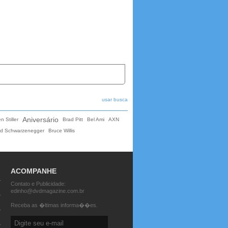
usar busca
Aniversário
n Stiller
Brad Pitt
Bel Ami
AXN
ld Schwarzenegger
Bruce Willis
ACOMPANHE
Contato e Publicidade:
edinho@dvdmagazine.com.br
Receba as �ltimas informa��es.