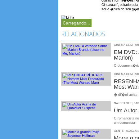
outras informa��es. Rub
Cineastas”, editado pela
ser o �nico de seu g�ne
Carregando...
RELACIONADOS
CINEMA COM RUBE
EM DVD: A
Marlon)
O document�rio 
CINEMA COM RUBE
RESENHA 
Most Wan
� dif�cil achar 
NA ESTANTE | 14/
Um Autor 
O romancista no
um comunista
GENTE | 02/02/20
Morre o g