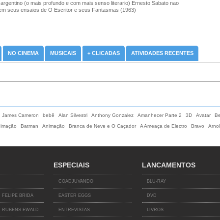
 argentino (o mais profundo e com mais senso literario) Ernesto Sabato nao
em seus ensaios de O Escritor e seus Fantasmas (1963)
NO CINEMA
MUSICAIS
+ CLICADAS
ATIVIDADES RECENTES
r, James Cameron
bebê
Alan Silvestri
Anthony Gonzalez
Amanhecer Parte 2
3D
Avatar
Be
nimação
Batman
Animação
Branca de Neve e O Caçador
A Ameaça de Electro
Bravo
Arno
ESPECIAIS
LANCAMENTOS
COADJUVANDO
BLU-RAY
 FELIPE BRIDA
EASTER EGGS
DVD
 RUBENS EWALD
ENTREVISTAS
LIVROS