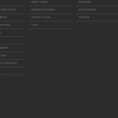
HEIN? COMO?
MUSICAIS
 POUCO POR
MEMÓRIA DVDMAG
NOS CINEMAS
QUALE
IA
ONTEM E HOJE
TRILHAS
SS?VEIS
TOPS
O
SERIES
SCURO
O CLÁSSICOS