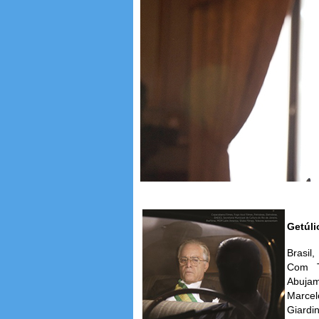
Getúli
Brasil
Com T
Abuja
Marcel
Giardin