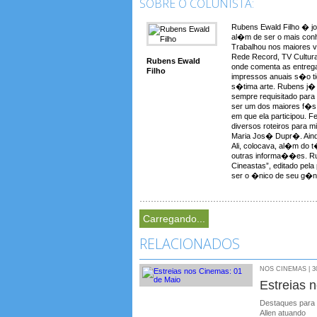
SOBRE O COLUNISTA:
Rubens Ewald Filho � jo
al�m de ser o mais conh
Trabalhou nos maiores 
Rede Record, TV Cultura
Rubens Ewald
onde comenta as entreg
Filho
impressos anuais s�o t
s�tima arte. Rubens j� a
sempre requisitado para
ser um dos maiores f�s 
em que ela participou. F
diversos roteiros para 
Maria Jos� Dupr�. Aind
Ali, colocava, al�m do t�t
outras informa��es. Rub
Cineastas”, editado pela
ser o �nico de seu g�ne
Carregando...
RELACIONADOS
NOS CINEMAS | 30
Estreias 
Destaques para 
Allen atuando