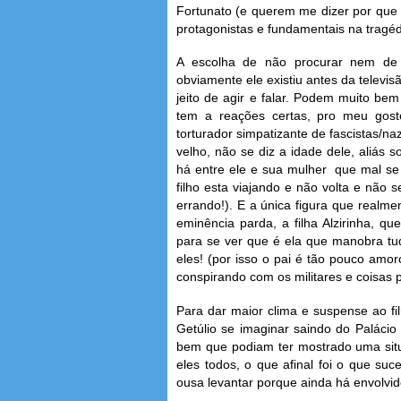
Fortunato (e querem me dizer por que 
protagonistas e fundamentais na tragédi
A escolha de não procurar nem de 
obviamente ele existiu antes da televi
jeito de agir e falar. Podem muito be
tem a reações certas, pro meu gos
torturador simpatizante de fascistas/n
velho, não se diz a idade dele, aliás 
há entre ele e sua mulher que mal se
filho esta viajando e não volta e não 
errando!). E a única figura que realm
eminência parda, a filha Alzirinha, q
para se ver que é ela que manobra tu
eles! (por isso o pai é tão pouco amor
conspirando com os militares e coisas p
Para dar maior clima e suspense ao fi
Getúlio se imaginar saindo do Palácio
bem que podiam ter mostrado uma situ
eles todos, o que afinal foi o que su
ousa levantar porque ainda há envolvid