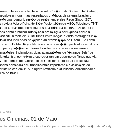
rnalista formado pela Universidade Cat�lica de Santos (UniSantos),
ecido e um dos mais respeitados cr�ticos de cinema brasileiro.
ve�culos comunica��o do pa�s, entre eles Rede Globo, SBT,
, revista Veja e Folha de S�o Paulo, al�m de HBO, Telecine e TNT,
as do Oscar (que comenta desde a d�cada de 1980). Seus guias
idos como a melhor refer�ncia em l�ngua portuguesa sobre a
ssistiu a mais de 30 mil filmes entre longas e curta-metragens e �
 falar dos indicados na �poca da premia��o do Oscar. Ele conta
da atriz Debbie Reynolds, tendo uma cole��o particular dos filmes
ez participa��es em filmes brasileiros como ator e escreveu
miniss�ries, incluindo as duas adapta��es de “�ramos Seis” de
a crian�a, come�ou a escrever em um caderno os filmes que via.
ulo, nomes dos atores, diretor, diretor de fotografia, roteirista e
ens considera seu trabalho mais importante o “Dicion�rio de
 primeira vez em 1977 e agora revisado e atualizado, continuando a
ro no Brasil.
/04/2014
nos Cinemas: 01 de Maio
o blockbuster O Homem Aranha 2 e para o nacional Get�lio, al�m de Woody