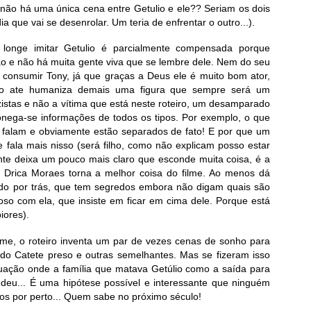
não há uma única cena entre Getulio e ele?? Seriam os dois
a que vai se desenrolar. Um teria de enfrentar o outro...).
longe imitar Getulio é parcialmente compensada porque
são e não há muita gente viva que se lembre dele. Nem do seu
m consumir Tony, já que graças a Deus ele é muito bom ator,
to ate humaniza demais uma figura que sempre será um
azistas e não a vítima que está neste roteiro, um desamparado
sonega-se informações de todos os tipos. Por exemplo, o que
 falam e obviamente estão separados de fato! E por que um
se fala mais nisso (será filho, como não explicam posso estar
ente deixa um pouco mais claro que esconde muita coisa, é a
ue Drica Moraes torna a melhor coisa do filme. Ao menos dá
do por trás, que tem segredos embora não digam quais são
oso com ela, que insiste em ficar em cima dele. Porque está
iores).
lme, o roteiro inventa um par de vezes cenas de sonho para
 do Catete preso e outras semelhantes. Mas se fizeram isso
ação onde a família que matava Getúlio como a saída para
cedeu... É uma hipótese possível e interessante que ninguém
os por perto... Quem sabe no próximo século!