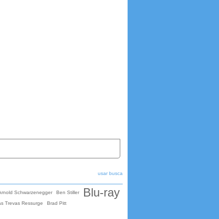
usar busca
Blu-ray
Arnold Schwarzenegger
Ben Stiller
as Trevas Ressurge
Brad Pitt