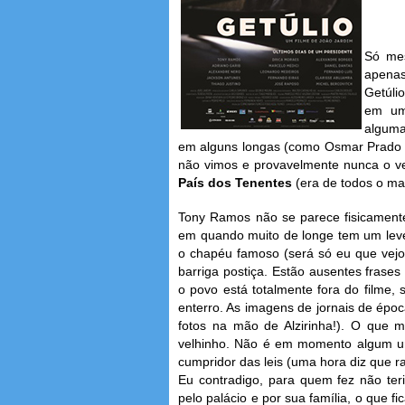
Só mes
apenas
Getúli
em um
alguma
em alguns longas (como Osmar Prado
não vimos e provavelmente nunca o v
País dos Tenentes
(era de todos o mai
Tony Ramos não se parece fisicament
em quando muito de longe tem um leve
o chapéu famoso (será só eu que vejo
barriga postiça. Estão ausentes frases
o povo está totalmente fora do filme,
enterro. As imagens de jornais de épo
fotos na mão de Alzirinha!). O que m
velhinho. Não é em momento algum um
cumpridor das leis (uma hora diz que ra
Eu contradigo, para quem fez não ter
pelo palácio e por sua família, o que 