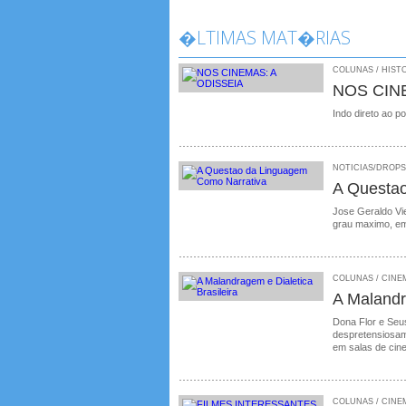
�LTIMAS MAT�RIAS
COLUNAS / HISTO
NOS CIN
Indo direto ao p
NOTICIAS/DROPS /
A Questa
Jose Geraldo Vie
grau maximo, em
COLUNAS / CINEMA
A Malandr
Dona Flor e Seus
despretensiosame
em salas de cin
COLUNAS / CINEM