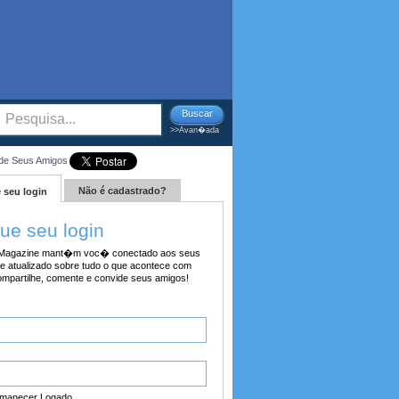
Buscar
>>Avan�ada
de Seus Amigos
Não é cadastrado?
 seu login
tue seu login
agazine mant�m voc� conectado aos seus
e atualizado sobre tudo o que acontece com
ompartilhe, comente e convide seus amigos!
manecer Logado