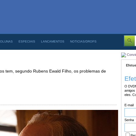
OLUNAS
ESPECIAIS
LANCAMENTOS
NOTICIAS/DROPS
Convi
Efetue
mos tem, segundo Rubens Ewald Filho, os problemas de
Efe
O DVDM
amigos 
eles. C
E-mail
Senha
Per