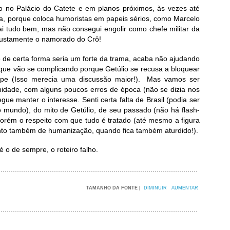
do no Palácio do Catete e em planos próximos, às vezes até
sa, porque coloca humoristas em papeis sérios, como Marcelo
 ai tudo bem, mas não consegui engolir como chefe militar da
 justamente o namorado do Crô!
 de certa forma seria um forte da trama, acaba não ajudando
 que vão se complicando porque Getúlio se recusa a bloquear
pe (Isso merecia uma discussão maior!). Mas vamos ser
gnidade, com alguns poucos erros de época (não se dizia nos
ue manter o interesse. Senti certa falta de Brasil (podia ser
 mundo), do mito de Getúlio, de seu passado (não há flash-
orém o respeito com que tudo é tratado (até mesmo a figura
o também de humanização, quando fica também aturdido!).
 o de sempre, o roteiro falho.
TAMANHO DA FONTE |
DIMINUIR
AUMENTAR