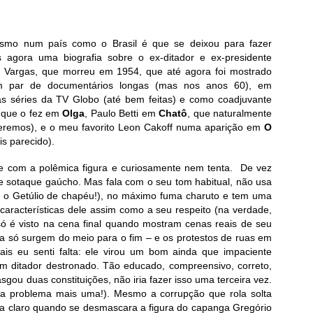
mo num país como o Brasil é que se deixou para fazer
 agora uma biografia sobre o ex-ditador e ex-presidente
o Vargas, que morreu em 1954, que até agora foi mostrado
 par de documentários longas (mas nos anos 60), em
s séries da TV Globo (até bem feitas) e como coadjuvante
 que o fez em
Olga
, Paulo Betti em
Chatô
, que naturalmente
eremos), e o meu favorito Leon Cakoff numa aparição em
O
s parecido).
e com a polêmica figura e curiosamente nem tenta. De vez
 sotaque gaúcho. Mas fala com o seu tom habitual, não usa
 o Getúlio de chapéu!), no máximo fuma charuto e tem uma
 características dele assim como a seu respeito (na verdade,
 só é visto na cena final quando mostram cenas reais de seu
ca só surgem do meio para o fim – e os protestos de ruas em
ais eu senti falta: ele virou um bom ainda que impaciente
 ditador destronado. Tão educado, compreensivo, correto,
sgou duas constituições, não iria fazer isso uma terceira vez.
ia problema mais uma!). Mesmo a corrupção que rola solta
fica claro quando se desmascara a figura do capanga Gregório