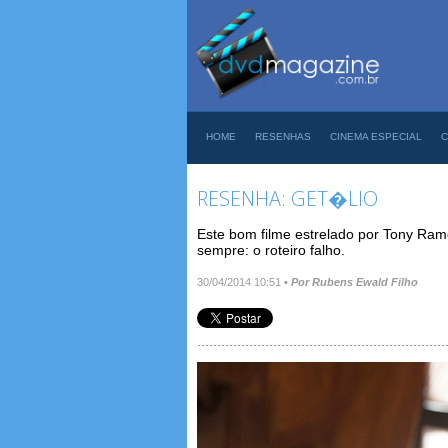
HOME
RESENHAS
CINEMA ESPECIAL
C
RESENHA: GET�LIO
Este bom filme estrelado por Tony Ra
sempre: o roteiro falho.
30/04/2014 10:51
•
Por Rubens Ewald Filho