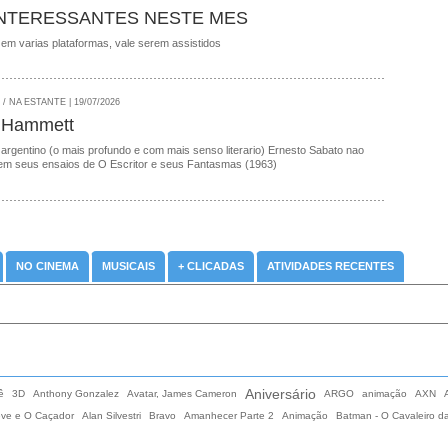
INTERESSANTES NESTE MES
 em varias plataformas, vale serem assistidos
 NA ESTANTE | 19/07/2026
 Hammett
 argentino (o mais profundo e com mais senso literario) Ernesto Sabato nao
em seus ensaios de O Escritor e seus Fantasmas (1963)
NO CINEMA
MUSICAIS
+ CLICADAS
ATIVIDADES RECENTES
Aniversário
ê
3D
Anthony Gonzalez
Avatar, James Cameron
ARGO
animação
AXN
eve e O Caçador
Alan Silvestri
Bravo
Amanhecer Parte 2
Animação
Batman - O Cavaleiro d