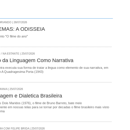
RIANDO | 28/07/2026
EMAS: A ODISSEIA
onto "O filme do ano"
 NA ESTANTE | 25/07/2026
o da Linguagem Como Narrativa
ira executa sua forma de tratar a lingua como elemento de sua narrativa, em
 A Quadragesima Porta (1943)
NIA | 25/07/2026
agem e Dialetica Brasileira
 Dois Maridos (1976), o filme de Bruno Barreto, bate meio
nte em nossas telas para se tornar por decadas o filme brasileiro mais visto
ema
A COM FELIPE BRIDA | 25/07/2026