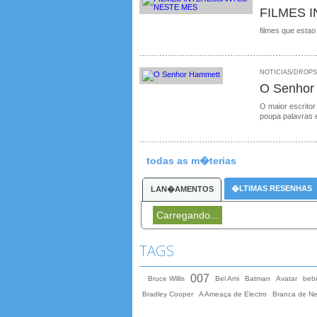
FILMES 
filmes que estao
NOTICIAS/DROPS /
O Senhor
O maior escritor
poupa palavras 
todas as m�terias
�LTIMAS RESENHAS
LAN�AMENTOS
Carregando...
TAGS
007
Bruce Willis
Bel Ami
Batman
Avatar
beb
Bradley Cooper
A Ameaça de Electro
Branca de N