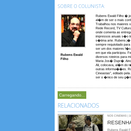
SOBRE O COLUNISTA:
Rubens Ewald Filho � jo
al�m de ser o mais conh
Trabalhou nos maiores 
Rede Record, TV Cultura
onde comenta as entreg
impressos anuais s�o t
s�tima arte. Rubens j� a
sempre requisitado para
ser um dos maiores f�s 
em que ela participou. F
Rubens Ewald
diversos roteiros para 
Filho
Maria Jos� Dupr�. Aind
Ali, colocava, al�m do t�t
outras informa��es. Rub
Cineastas”, editado pela
ser o �nico de seu g�ne
Carregando...
RELACIONADOS
NOS CINEMAS | 10
RESENHA 
Rubens Ewald Fi