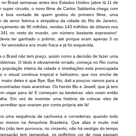
 no Brasil semanas antes dos Estados Unidos (abre lá 11 de
em super circuito, o novo filme de Carlos Saldanha chega com
o e boa vontade de quem gostou do primeiro filme, uma
o de amor feérica e simpática da cidade do Rio de Janeiro,
orçamento de 90 milhões, rendeu 143 milhões de dólares nos
341 no resto do mundo, um número bastante expressivo!
 devia ter ganhado o prêmio, até porque eram apenas 3 os
 foi vencedora era muito fraca e já foi esquecida.
ra o Brasil não tem preço, assim como a decisão de fazer uma
blemas. O titulo é obviamente errado, começa no Rio numa
a população inteira da cidade e imediações esta preocupada
o visual continua tropical e belíssimo, que nos enche de
maior deles é que Bye, Bye Rio, dali a poucos vamos para a
ntradas mais ararinhas. Os heróis Blu e Jewell, que já tem
vem viajar para lá! E começam as besteiras: eles voam então
alha. Em vez de inventar uma história de colocar eles de
creditar que voaram por conta própria ate lá!
s uma sequência de cachoeira e corredeiras, quando todo
o menos na Amazônia Brasileira. Que alias é muito mal
cho (não tem pororoca, rio cinzento, não há vestígio do tempo
pensação tem tamanduá, os golfinhos cor de rosa passam