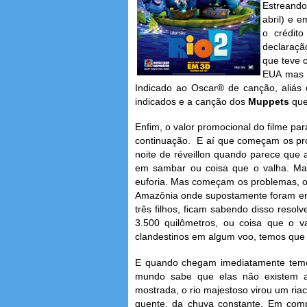
Estreando
abril) e 
o crédit
declaraçã
que teve 
EUA mas 
Indicado ao Oscar® de canção, aliás
indicados e a canção dos
Muppets
que
Enfim, o valor promocional do filme pa
continuação. E aí que começam os pro
noite de réveillon quando parece que 
em sambar ou coisa que o valha. Mas 
euforia. Mas começam os problemas, o 
Amazônia onde supostamente foram enco
três filhos, ficam sabendo disso resol
3.500 quilômetros, ou coisa que o v
clandestinos em algum voo, temos que a
E quando chegam imediatamente temo
mundo sabe que elas não existem a
mostrada, o rio majestoso virou um ria
quente, da chuva constante. Em com