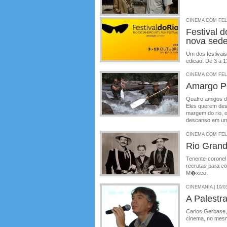
CINEMA COM FELIP
Festival 
nova sed
Um dos festivais
edicao. De 3 a 1
CINEMA COM FELIP
Amargo P
Quatro amigos d
Eles querem des
margem do rio, o
descanso em um 
CINEMA COM FELIP
Rio Gran
Tenente-coronel
recrutas para c
M�xico.
CINEMANIA | 10/0
A Palestr
Carlos Gerbase,
cinema, no mes