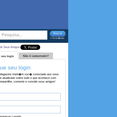
Buscar
>>Avan�ada
de Seus Amigos
Não é cadastrado?
 seu login
tue seu login
agazine mant�m voc� conectado aos seus
e atualizado sobre tudo o que acontece com
ompartilhe, comente e convide seus amigos!
manecer Logado