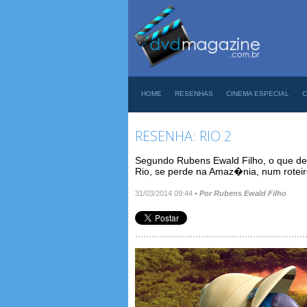
HOME
RESENHAS
CINEMA ESPECIAL
C
RESENHA: RIO 2
Segundo Rubens Ewald Filho, o que d
Rio, se perde na Amaz�nia, num roteir
31/03/2014 09:44
•
Por Rubens Ewald Filho