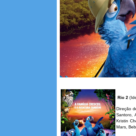
Rio 2
(Id
Direção d
Santoro, 
Kristin C
Mars, Beb