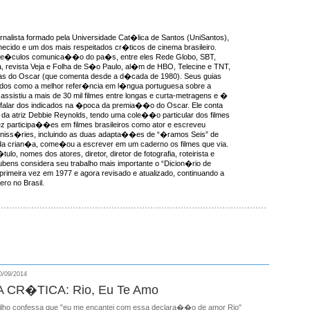
rnalista formado pela Universidade Cat�lica de Santos (UniSantos),
ecido e um dos mais respeitados cr�ticos de cinema brasileiro.
ve�culos comunica��o do pa�s, entre eles Rede Globo, SBT,
, revista Veja e Folha de S�o Paulo, al�m de HBO, Telecine e TNT,
as do Oscar (que comenta desde a d�cada de 1980). Seus guias
idos como a melhor refer�ncia em l�ngua portuguesa sobre a
ssistiu a mais de 30 mil filmes entre longas e curta-metragens e �
 falar dos indicados na �poca da premia��o do Oscar. Ele conta
da atriz Debbie Reynolds, tendo uma cole��o particular dos filmes
ez participa��es em filmes brasileiros como ator e escreveu
miniss�ries, incluindo as duas adapta��es de “�ramos Seis” de
a crian�a, come�ou a escrever em um caderno os filmes que via.
ulo, nomes dos atores, diretor, diretor de fotografia, roteirista e
ens considera seu trabalho mais importante o “Dicion�rio de
 primeira vez em 1977 e agora revisado e atualizado, continuando a
ro no Brasil.
/09/2014
CR�TICA: Rio, Eu Te Amo
lho confessa que "eu me encantei com essa declara��o de amor Rio"