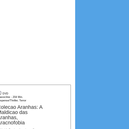
DVD
assicline - 204 Min.
spense/Thriller, Terror
olecao Aranhas: A
aldicao das
ranhas,
racnofobia