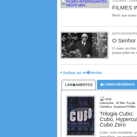
COLUNAS / CINEM
FILMES 
filmes que estao
NOTICIAS/DROPS /
O Senhor
O maior escritor
poupa palavras 
todas as m�terias
�LTIMAS RESENHAS
LAN�AMENTOS
DVD
Classicline - 92 Min. Ficção
Cientifica, Suspense/Thriller, 
Trilogia Cubo:
Cubo, Hypercu
Cubo Zero
Cubo: Uma estudante, u
presidiário, um engenhei