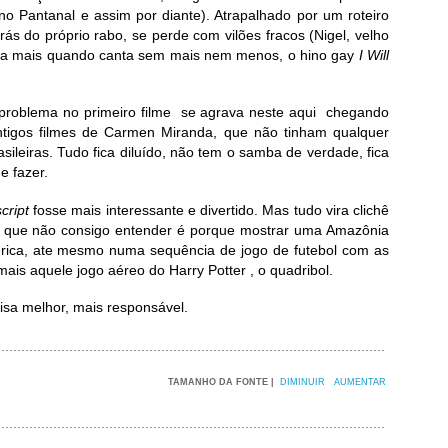
no Pantanal e assim por diante). Atrapalhado por um roteiro
rás do próprio rabo, se perde com vilões fracos (Nigel, velho
nda mais quando canta sem mais nem menos, o hino gay
I Will
a problema no primeiro filme se agrava neste aqui chegando
ntigos filmes de Carmen Miranda, que não tinham qualquer
sileiras. Tudo fica diluído, não tem o samba de verdade, fica
e fazer.
script
fosse mais interessante e divertido. Mas tudo vira clichê
O que não consigo entender é porque mostrar uma Amazônia
rica, ate mesmo numa sequência de jogo de futebol com as
mais aquele jogo aéreo do Harry Potter , o quadribol.
isa melhor, mais responsável.
TAMANHO DA FONTE |
DIMINUIR
AUMENTAR