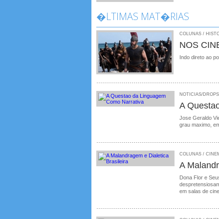
�LTIMAS MAT�RIAS
COLUNAS / HISTO
NOS CIN
Indo direto ao p
NOTICIAS/DROPS /
A Questa
Jose Geraldo Vie
grau maximo, em
COLUNAS / CINEMA
A Malandr
Dona Flor e Seus
despretensiosame
em salas de cin