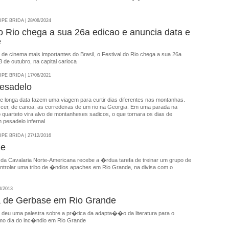
E BRIDA | 28/08/2024
do Rio chega a sua 26a edicao e anuncia data e
e
 de cinema mais importantes do Brasil, o Festival do Rio chega a sua 26a
3 de outubro, na capital carioca
E BRIDA | 17/06/2021
esadelo
e longa data fazem uma viagem para curtir dias diferentes nas montanhas.
cer, de canoa, as corredeiras de um rio na Georgia. Em uma parada na
 quarteto vira alvo de montanheses sadicos, o que tornara os dias de
pesadelo infernal
E BRIDA | 27/12/2016
de
 da Cavalaria Norte-Americana recebe a �rdua tarefa de treinar um grupo de
ontrolar uma tribo de �ndios apaches em Rio Grande, na divisa com o
3/2013
a de Gerbase em Rio Grande
 deu uma palestra sobre a pr�tica da adapta��o da literatura para o
mo dia do inc�ndio em Rio Grande