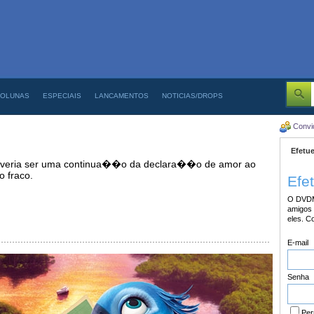
OLUNAS
ESPECIAIS
LANCAMENTOS
NOTICIAS/DROPS
Convi
Efetue
everia ser uma continua��o da declara��o de amor ao
o fraco.
Efe
O DVDM
amigos 
eles. C
E-mail
Senha
Per