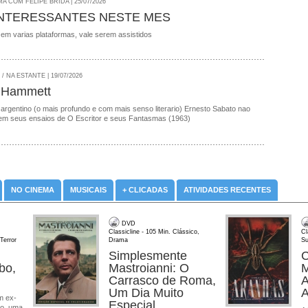
A COM FELIPE BRIDA | 25/07/2026
INTERESSANTES NESTE MES
 em varias plataformas, vale serem assistidos
 NA ESTANTE | 19/07/2026
 Hammett
 argentino (o mais profundo e com mais senso literario) Ernesto Sabato nao
em seus ensaios de O Escritor e seus Fantasmas (1963)
NO CINEMA
MUSICAIS
+ CLICADAS
ATIVIDADES RECENTES
DVD
Classicline - 105 Min. Clássico,
Cl
Terror
Drama
Su
Simplesmente
C
bo,
Mastroianni: O
M
Carrasco de Roma,
A
Um Dia Muito
A
m ex-
Especial
ro, uma