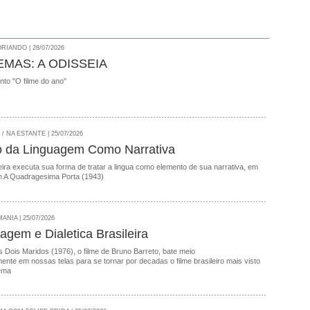
RIANDO | 28/07/2026
EMAS: A ODISSEIA
onto "O filme do ano"
 NA ESTANTE | 25/07/2026
o da Linguagem Como Narrativa
ira executa sua forma de tratar a lingua como elemento de sua narrativa, em
 A Quadragesima Porta (1943)
NIA | 25/07/2026
agem e Dialetica Brasileira
 Dois Maridos (1976), o filme de Bruno Barreto, bate meio
nte em nossas telas para se tornar por decadas o filme brasileiro mais visto
ema