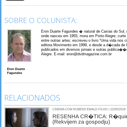
SOBRE O COLUNISTA:
Eron Duarte Fagundes � natural de Caxias do Sul, 
onde nasceu em 1955; mora em Porto Alegre; curte m
entre outras artes; escreveu o livro “Uma vida nos 
editora Movimento em 1999, e desde a d�cada de 
publicados em diversos jornais e outras publica�
Alegre. E-mail: eron@dvdmagazine.com.br
Eron Duarte
Fagundes
RELACIONADOS
CINEMA COM RUBENS EWALD FILHO | 22/05/2018
RESENHA CR�TICA: R�quiem
(Rekvijem za gospodju)