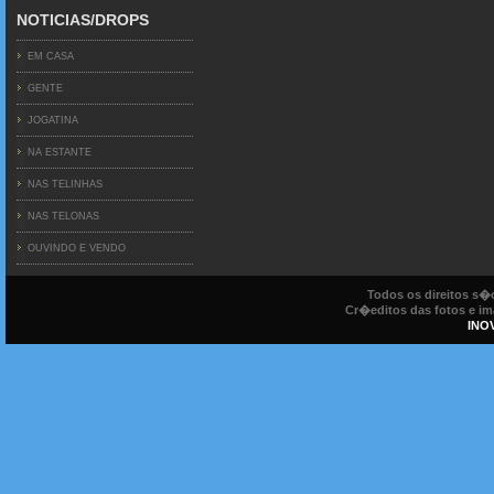
NOTICIAS/DROPS
EM CASA
GENTE
JOGATINA
NA ESTANTE
NAS TELINHAS
NAS TELONAS
OUVINDO E VENDO
Todos os direitos s
Cr�editos das fotos e ima
INO