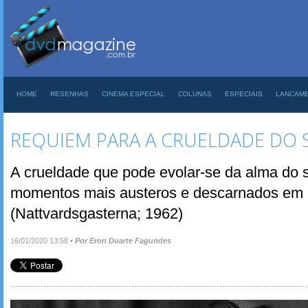
HOME
RESENHAS
CINEMA ESPECIAL
COLUNAS
ESPECIAIS
LANCAM
REQUIEM PARA A CRUELDADE DO 
A crueldade que pode evolar-se da alma do 
momentos mais austeros e descarnados em 
(Nattvardsgasterna; 1962)
16/01/2020 13:58
•
Por Eron Duarte Fagundes