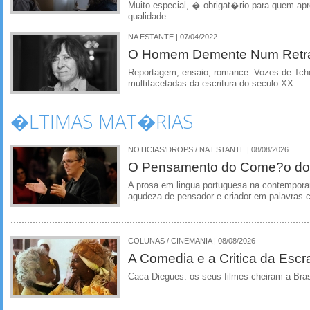
Muito especial, � obrigat�rio para quem apre
qualidade
NA ESTANTE | 07/04/2022
O Homem Demente Num Retra
Reportagem, ensaio, romance. Vozes de Tche
multifacetadas da escritura do seculo XX
�LTIMAS MAT�RIAS
NOTICIAS/DROPS / NA ESTANTE | 08/08/2026
O Pensamento do Come?o do
A prosa em lingua portuguesa na contempora
agudeza de pensador e criador em palavras 
COLUNAS / CINEMANIA | 08/08/2026
A Comedia e a Critica da Escra
Caca Diegues: os seus filmes cheiram a Bra