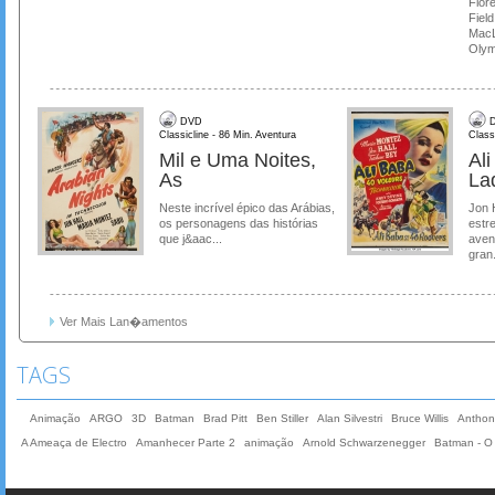
Flore
Field
MacL
Olymp
DVD
D
Classicline - 86 Min. Aventura
Class
Mil e Uma Noites,
Al
As
La
Neste incrível épico das Arábias,
Jon 
os personagens das histórias
estre
que j&aac...
aven
gran.
Ver Mais Lan�amentos
TAGS
Animação
ARGO
3D
Batman
Brad Pitt
Ben Stiller
Alan Silvestri
Bruce Willis
Anthon
A Ameaça de Electro
Amanhecer Parte 2
animação
Arnold Schwarzenegger
Batman - O 