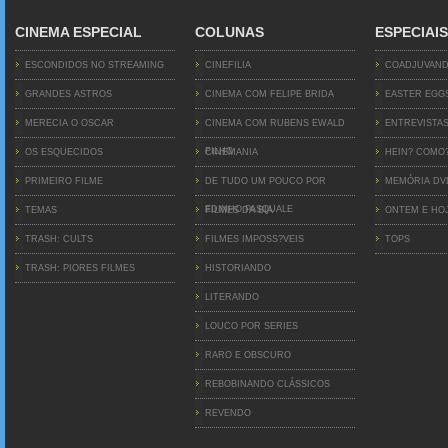
CINEMA ESPECIAL
COLUNAS
ESPECIAIS
ESCONDIDOS NO STREAMING
CINEFILIA
COADJUVAN
GRANDES ASTROS
CINEMA COM FELIPE BRIDA
EASTER EGG
MERECIA O OSCAR
CINEMA COM RUBENS EWALD
ENTREVISTA
FILHO
OS ESQUECIDOS
CINEMANIA
HEIN? COMO
PRIMEIRO FILME
DE TUDO UM POUCO POR
MEMÓRIA D
EDINHO PASQUALE
TEMAS
FILMES DA BIA
ONTEM E HO
TRASH: CULTS
FILMES IMPOSS?VEIS
TOPS
TRASH: PIORES FILMES
HISTORIANDO
LITERANDO
LOUCO POR SERIES
RARO E OBSCURO
REBOBINANDO CLÁSSICOS
REVENDO