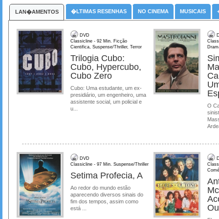
�LTIMAS RESENHAS
NO CINEMA
MUSICAIS
LAN�AMENTOS
DVD
D
Classicline - 92 Min. Ficção
Class
Cientifica, Suspense/Thriller, Terror
Dram
Trilogia Cubo:
Si
Cubo, Hypercubo,
Ma
Cubo Zero
Ca
Um
Cubo: Uma estudante, um ex-
Es
presidiário, um engenheiro, uma
assistente social, um policial e
O Ca
u...
sinis
Mass
Ardea
DVD
D
Classicline - 97 Min. Suspense/Thriller
Class
Comé
Setima Profecia, A
Ant
Ao redor do mundo estão
Mc
aparecendo diversos sinais do
Ac
fim dos tempos, assim como
Ou
está ...