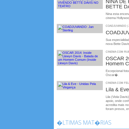
NINA DE
BETTE D
Nina esta encen
cinema Hollywoo
COADJUVANDO | 2
COADJUVA
Sua especialida
nova Bette Davi
CINEMA COM RUBE
OSCAR 201
Homem Co
Excepcional foto
Oscar�.
CINEMA COM FELIP
Lila & Ev
Lila (Viola Davi
apoio, onde con
acredita mais n
foram presos, en
�LTIMAS MAT�RIAS