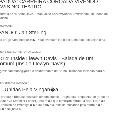
 PADUA: CARREIRA COROADA VIVENDO
AVIS NO TEATRO
ando a pe?a Bette Davis - Manual de Sobrevivencia, revisitando um ?cone do
diano
5/07/2014
NDO: Jan Sterling
de era justamente ser m�. E se tivessem lhe dado a chance, teria sido uma
s
NS EWALD FILHO | 09/02/2014
4: Inside Llewyn Davis - Balada de um
mum (Inside Llewyn Davis)
grafia fantasmag�rica e desnorteante de Bruno Delbonnel, indicada para o
E BRIDA | 21/08/2017
e - Unidas Pela Vingan�a
s) perdeu o filho assassinado em um tiroteio. Fragilizada, frequenta um grupo de
hece Eve (Jennifer Lopez), uma m�e que tamb�m perdeu a filha. Lila n�o
o trabalho de investiga��o da pol�cia, pois os culpados pela morte n�o
t�o se junta a ...