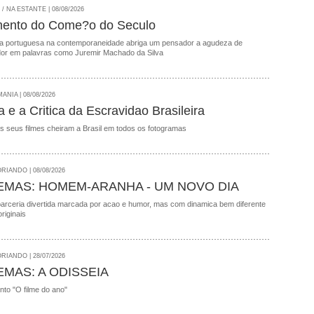
 NA ESTANTE | 08/08/2026
ento do Come?o do Seculo
ua portuguesa na contemporaneidade abriga um pensador a agudeza de
dor em palavras como Juremir Machado da Silva
NIA | 08/08/2026
 e a Critica da Escravidao Brasileira
s seus filmes cheiram a Brasil em todos os fotogramas
RIANDO | 08/08/2026
EMAS: HOMEM-ARANHA - UM NOVO DIA
parceria divertida marcada por acao e humor, mas com dinamica bem diferente
riginais
RIANDO | 28/07/2026
EMAS: A ODISSEIA
onto "O filme do ano"