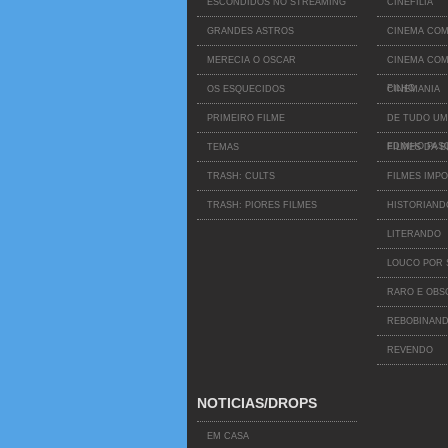
ESCONDIDOS NO STREAMING
CINEFILIA
GRANDES ASTROS
CINEMA COM
MERECIA O OSCAR
CINEMA COM
FILHO
OS ESQUECIDOS
CINEMANIA
PRIMEIRO FILME
DE TUDO UM
EDINHO PAS
TEMAS
FILMES DA B
TRASH: CULTS
FILMES IMPO
TRASH: PIORES FILMES
HISTORIAND
LITERANDO
LOUCO POR 
RARO E OB
REBOBINAND
REVENDO
NOTICIAS/DROPS
EM CASA