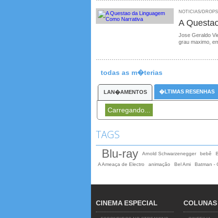
NOTICIAS/DROPS /
A Questa
Jose Geraldo Vie
grau maximo, em
todas as m�terias
�LTIMAS RESENHAS
LAN�AMENTOS
Carregando...
TAGS
Blu-ray
Arnold Schwarzenegger
bebê
A Ameaça de Electro
animação
Bel Ami
Batman - 
CINEMA ESPECIAL
COLUNAS