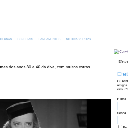
OLUNAS
ESPECIAIS
LANCAMENTOS
NOTICIAS/DROPS
Convi
Efetue
lmes dos anos 30 e 40 da diva, com muitos extras.
Efe
O DVDM
amigos 
eles. C
E-mail
Senha
Per