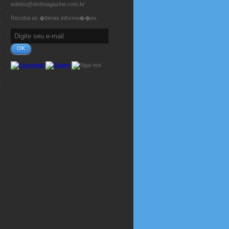
edinho@dvdmagazine.com.br
Receba as �ltimas informa��es.
OK