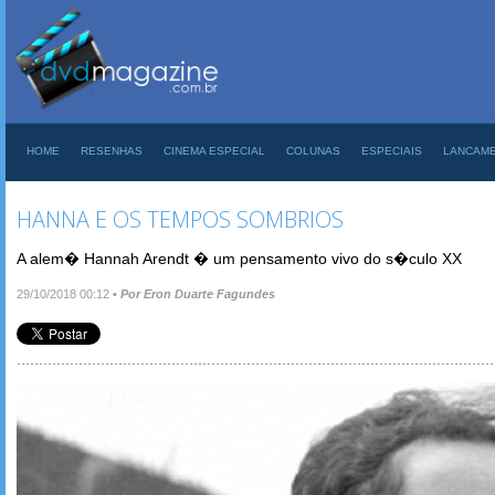
HOME
RESENHAS
CINEMA ESPECIAL
COLUNAS
ESPECIAIS
LANCAM
HANNA E OS TEMPOS SOMBRIOS
A alem� Hannah Arendt � um pensamento vivo do s�culo XX
29/10/2018 00:12
•
Por Eron Duarte Fagundes