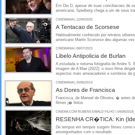
Em Dia D, apesar de suas conciliacoes de s
americana, Spielberg chega a um de seus tr
CINEMANIA | 12/04/2026
A Tentacao de Scorsese
Habitualmente conhecido por retratos urbanos
americano Martin Scorsese deu algumas veze
CINEMANIA | 08/07/2023
Libelo Antipolicia de Burlan
A estudada e noturna fotografia de Andre S. 
imagem de A Mae (2022), o novo filme dirigido
aspectos mais ameacadores e sombrios da g
CINEMANIA | 20/06/2014
As Dores de Francisca
Francisca, de Manoel de Oliveira, � antes 
filmes j� feitos
CINEMA COM RUBENS EWALD FILHO | 04/09/2018
RESENHA CR�TICA: Kin (Id
De tempos em tempos surgem filmes como e
envergonhados com o resultado