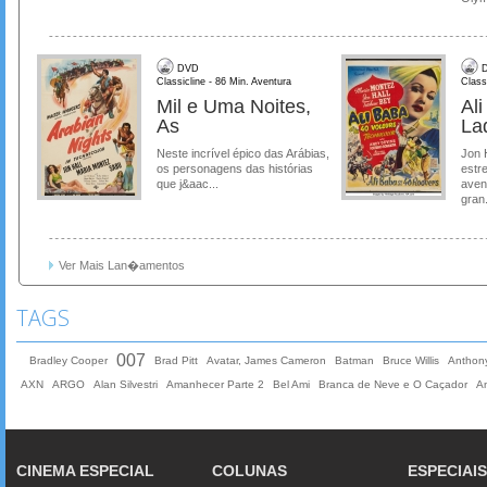
DVD
D
Classicline - 86 Min. Aventura
Class
Mil e Uma Noites,
Al
As
La
Neste incrível épico das Arábias,
Jon 
os personagens das histórias
estre
que j&aac...
aven
gran.
Ver Mais Lan�amentos
TAGS
007
Bradley Cooper
Brad Pitt
Avatar, James Cameron
Batman
Bruce Willis
Anthon
AXN
ARGO
Alan Silvestri
Amanhecer Parte 2
Bel Ami
Branca de Neve e O Caçador
A
CINEMA ESPECIAL
COLUNAS
ESPECIAIS