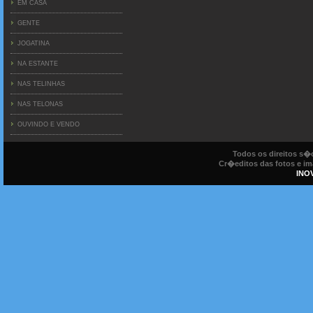
EM CASA
GENTE
JOGATINA
NA ESTANTE
NAS TELINHAS
NAS TELONAS
OUVINDO E VENDO
Todos os direitos s
Cr�editos das fotos e ima
INO