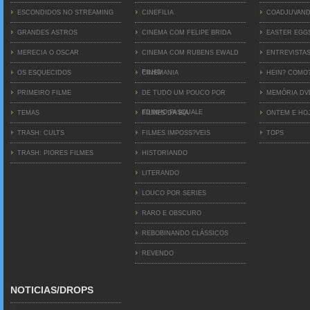
ESCONDIDOS NO STREAMING
CINEFILIA
COADJUVAN
GRANDES ASTROS
CINEMA COM FELIPE BRIDA
EASTER EGG
MERECIA O OSCAR
CINEMA COM RUBENS EWALD
ENTREVISTA
FILHO
OS ESQUECIDOS
CINEMANIA
HEIN? COMO
PRIMEIRO FILME
DE TUDO UM POUCO POR
MEMÓRIA D
EDINHO PASQUALE
TEMAS
FILMES DA BIA
ONTEM E HO
TRASH: CULTS
FILMES IMPOSS?VEIS
TOPS
TRASH: PIORES FILMES
HISTORIANDO
LITERANDO
LOUCO POR SERIES
RARO E OBSCURO
REBOBINANDO CLÁSSICOS
REVENDO
NOTICIAS/DROPS