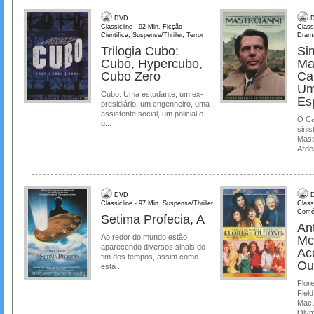
DVD
D
Classicline - 92 Min. Ficção
Class
Cientifica, Suspense/Thriller, Terror
Dram
Trilogia Cubo:
Si
Cubo, Hypercubo,
Ma
Cubo Zero
Ca
Um
Cubo: Uma estudante, um ex-
Es
presidiário, um engenheiro, uma
assistente social, um policial e
O Ca
u...
sinis
Mass
Ardea
DVD
D
Classicline - 97 Min. Suspense/Thriller
Class
Comé
Setima Profecia, A
Ant
Ao redor do mundo estão
Mc
aparecendo diversos sinais do
Ac
fim dos tempos, assim como
Ou
está ...
Flore
Field
MacL
Olymp