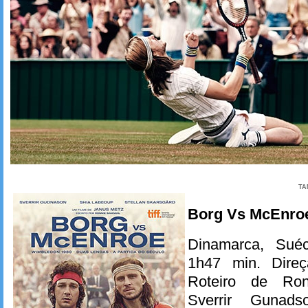
TA
Borg Vs McEnro
Dinamarca, Suéci
1h47 min. Dire
Roteiro de Ro
Sverrir Gunads