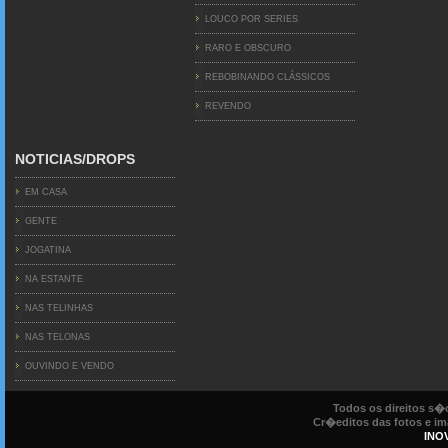
LOUCO POR SERIES
RARO E OBSCURO
REBOBINANDO CLÁSSICOS
REVENDO
NOTICIAS/DROPS
EM CASA
GENTE
JOGATINA
NA ESTANTE
NAS TELINHAS
NAS TELONAS
OUVINDO E VENDO
Todos os direitos s
Cr�editos das fotos e ima
INO