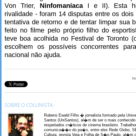
Von Trier,
Ninfomaníaca
I e II). Esta hi
rivalidade - foram 14 disputas entre os dois
tentativa de retorno e de tentar limpar sua
feito no filme pelo próprio filho do esport
teve boa acolhida no Festival de Toronto 
escolhem os possíveis concorrentes para
nacional não ajuda.
TA
SOBRE O COLUNISTA:
Rubens Ewald Filho � jornalista formado pela Univ
Santos (UniSantos), al�m de ser o mais conhecido
respeitados cr�ticos de cinema brasileiro. Trabal
comunica��o do pa�s, entre eles Rede Globo, S
Cultura, revista Veja e Folha de S�o Paulo, al�m 