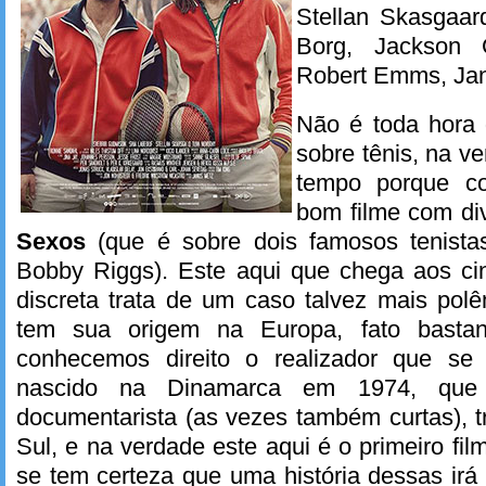
Stellan Skasgaar
Borg, Jackson G
Robert Emms, Jan
Não é toda hora 
sobre tênis, na 
tempo porque co
bom filme com di
Sexos
(que é sobre dois famosos tenistas
Bobby Riggs). Este aqui que chega aos c
discreta trata de um caso talvez mais pol
tem sua origem na Europa, fato bastan
conhecemos direito o realizador que s
nascido na Dinamarca em 1974, que 
documentarista (as vezes também curtas), t
Sul, e na verdade este aqui é o primeiro fi
se tem certeza que uma história dessas irá 