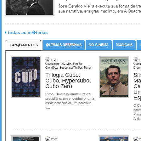
Jose Geraldo Vieira executa sua forma de tr
sua narrativa, em grau maximo, em A Quadra
todas as m�terias
�LTIMAS RESENHAS
NO CINEMA
MUSICAIS
LAN�AMENTOS
DVD
D
Classicline - 92 Min. Ficção
Class
Cientifica, Suspense/Thriller, Terror
Dram
Trilogia Cubo:
Si
Cubo, Hypercubo,
Ma
Cubo Zero
Ca
Um
Cubo: Uma estudante, um ex-
Es
presidiário, um engenheiro, uma
assistente social, um policial e
O Ca
u...
sinis
Mass
Ardea
DVD
D