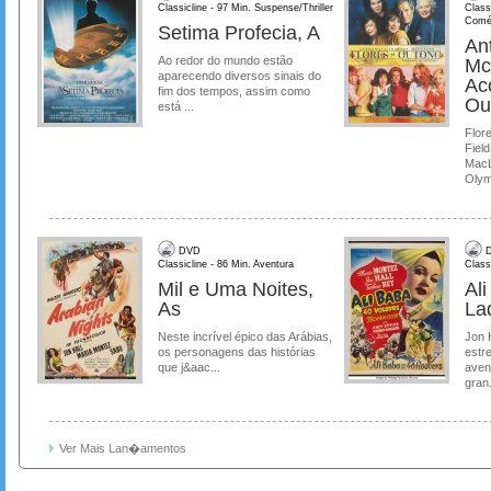
Classicline - 97 Min. Suspense/Thriller
Class
Comé
Setima Profecia, A
Ant
Ao redor do mundo estão
Mc
aparecendo diversos sinais do
Ac
fim dos tempos, assim como
Ou
está ...
Flore
Field
MacL
Olymp
DVD
D
Classicline - 86 Min. Aventura
Class
Mil e Uma Noites,
Al
As
La
Neste incrível épico das Arábias,
Jon 
os personagens das histórias
estre
que j&aac...
aven
gran.
Ver Mais Lan�amentos