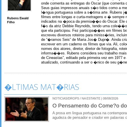
onde comenta as entregas do Oscar (que comenta 
Seus guias impressos anuais s�o tidos como a me
l�ngua portuguesa sobre a s�tima arte. Rubens j� 
filmes entre longas e curta-metragens e � sempre re
Rubens Ewald
indicados na �poca da premia��o do Oscar. Ele c
Filho
f�s da atriz Debbie Reynolds, tendo uma cole��o 
que ela participou. Fez participa��es em filmes br
escreveu diversos roteiros para miniss�ries, incl
de “�ramos Seis” de Maria Jos� Dupr�. Ainda c
escrever em um caderno os filmes que via. Ali, col
nomes dos atores, diretor, diretor de fotografia, rotei
informa��es. Rubens considera seu trabalho mais 
de Cineastas”, editado pela primeira vez em 1977 e 
atualizado, continuando a ser o �nico de seu g�ner
�LTIMAS MAT�RIAS
NOTICIAS/DROPS / NA ESTANTE | 08/08/2026
O Pensamento do Come?o do
A prosa em lingua portuguesa na contempora
agudeza de pensador e criador em palavras 