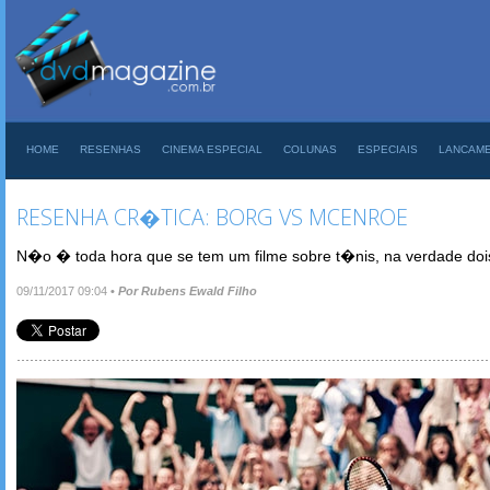
HOME
RESENHAS
CINEMA ESPECIAL
COLUNAS
ESPECIAIS
LANCAM
RESENHA CR�TICA: BORG VS MCENROE
N�o � toda hora que se tem um filme sobre t�nis, na verdade d
09/11/2017 09:04
•
Por Rubens Ewald Filho