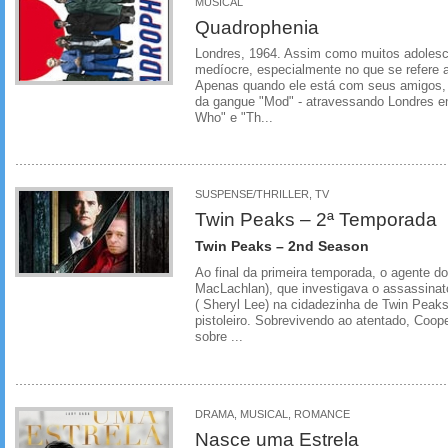
MUSICAL
Quadrophenia
Londres, 1964. Assim como muitos adolesc
medíocre, especialmente no que se refere 
Apenas quando ele está com seus amigos,
da gangue "Mod" - atravessando Londres e
Who" e "Th...
SUSPENSE/THRILLER, TV
Twin Peaks – 2ª Temporada
Twin Peaks – 2nd Season
Ao final da primeira temporada, o agente d
MacLachlan), que investigava o assassina
( Sheryl Lee) na cidadezinha de Twin Peaks
pistoleiro. Sobrevivendo ao atentado, Coop
sobre ...
DRAMA, MUSICAL, ROMANCE
Nasce uma Estrela