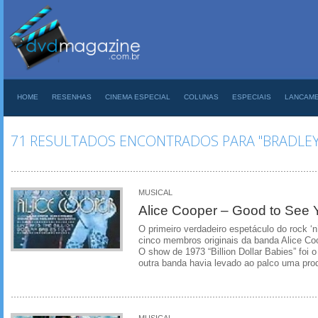
HOME
RESENHAS
CINEMA ESPECIAL
COLUNAS
ESPECIAIS
LANCAM
71 RESULTADOS ENCONTRADOS PARA "BRADLE
MUSICAL
Alice Cooper – Good to See 
O primeiro verdadeiro espetáculo do rock ‘n’
cinco membros originais da banda Alice C
O show de 1973 “Billion Dollar Babies” foi
outra banda havia levado ao palco uma prod
MUSICAL