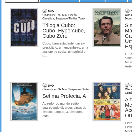
DVD
D
Classicline - 92 Min. Ficção
Class
Cientifica, Suspense/Thriller, Terror
Dram
Trilogia Cubo:
Si
Cubo, Hypercubo,
Ma
Cubo Zero
Ca
Um
Cubo: Uma estudante, um ex-
Es
presidiário, um engenheiro, uma
assistente social, um policial e
O Ca
u...
sinis
Mass
Ardea
DVD
D
Classicline - 97 Min. Suspense/Thriller
Class
Comé
Setima Profecia, A
Ant
Ao redor do mundo estão
Mc
aparecendo diversos sinais do
Ac
fim dos tempos, assim como
Ou
está ...
Flore
Field
MacL