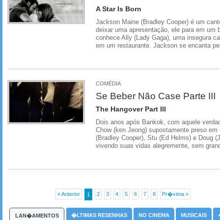
A Star Is Born
Jackson Maine (Bradley Cooper) é um cant
deixar uma apresentação, ele para em um b
conhece Ally (Lady Gaga), uma insegura ca
em um restaurante. Jackson se encanta pel
COMÉDIA
Se Beber Não Case Parte III
The Hangover Part III
Dois anos após Bankok, com aquele verdade
Chow (ken Jeong) supostamente preso em u
(Bradley Cooper), Stu (Ed Helms) e Doug (J
vivendo suas vidas alegremente, sem grand
« Anterior
2
3
4
5
6
7
8
Pr�xima »
1
�LTIMAS RESENHAS
NO CINEMA
MUSICAIS
LAN�AMENTOS