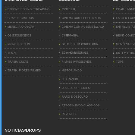
ESCONDIDOS NO STREAMING
CINEFILIA
COADJUVAN
GRANDES ASTROS
CINEMA COM FELIPE BRIDA
EASTER EGG
MERECIA O OSCAR
CINEMA COM RUBENS EWALD
ENTREVISTA
FILHO
OS ESQUECIDOS
CINEMANIA
HEIN? COMO
PRIMEIRO FILME
DE TUDO UM POUCO POR
MEMÓRIA D
EDINHO PASQUALE
TEMAS
FILMES DA BIA
ONTEM E HO
TRASH: CULTS
FILMES IMPOSS?VEIS
TOPS
TRASH: PIORES FILMES
HISTORIANDO
LITERANDO
LOUCO POR SERIES
RARO E OBSCURO
REBOBINANDO CLÁSSICOS
REVENDO
NOTICIAS/DROPS