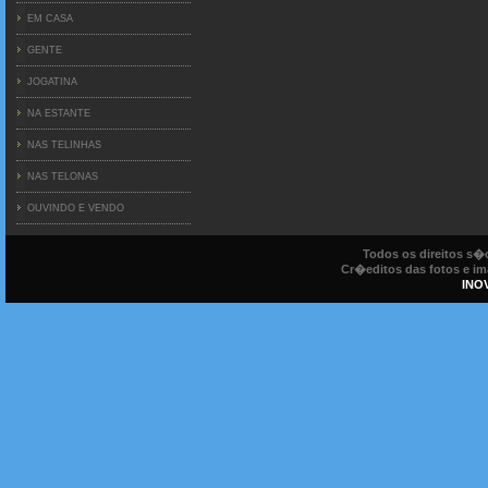
EM CASA
GENTE
JOGATINA
NA ESTANTE
NAS TELINHAS
NAS TELONAS
OUVINDO E VENDO
Todos os direitos s
Cr�editos das fotos e ima
INO