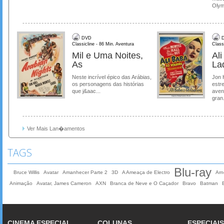
Olymp
DVD
D
Classicline - 86 Min. Aventura
Class
Mil e Uma Noites,
Al
As
La
Neste incrível épico das Arábias,
Jon 
os personagens das histórias
estre
que j&aac...
aven
gran.
Ver Mais Lan�amentos
TAGS
Blu-ray
Bruce Willis
Avatar
Amanhecer Parte 2
3D
A Ameaça de Electro
Arn
Animação
Avatar, James Cameron
AXN
Branca de Neve e O Caçador
Bravo
Batman
CINEMA ESPECIAL
COLUNAS
ESPECIAIS