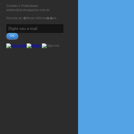
Contato e Publicidade:
edinho@dvdmagazine.com.br
Receba as �ltimas informa��es.
OK