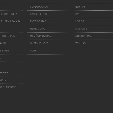
COADJUVANDO
BLU-RAY
 FELIPE BRIDA
EASTER EGGS
DVD
 RUBENS EWALD
ENTREVISTAS
LIVROS
HEIN? COMO?
MUSICAIS
 POUCO POR
MEMÓRIA DVDMAG
NOS CINEMAS
QUALE
IA
ONTEM E HOJE
TRILHAS
SS?VEIS
TOPS
O
SERIES
SCURO
O CLÁSSICOS