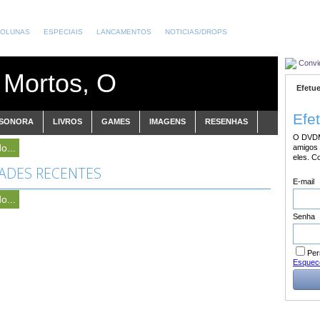
OLUNAS
ESPECIAIS
LANCAMENTOS
NOTICIAS/DROPS
Convi
 Mortos, O
Efetue
Efe
 SONORA
LIVROS
GAMES
IMAGENS
RESENHAS
O DVDM
o...
amigos 
eles. C
DADES RECENTES
E-mail
o...
Senha
Per
Esquec