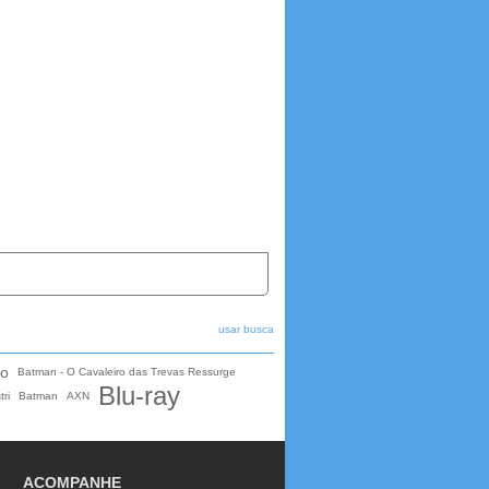
usar busca
io
Batman - O Cavaleiro das Trevas Ressurge
Blu-ray
tri
Batman
AXN
ACOMPANHE