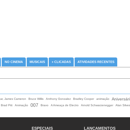
NO CINEMA
MUSICAIS
+ CLICADAS
ATIVIDADES RECENTES
Aniversár
tar, James Cameron
Bruce Willis
Anthony Gonzalez
Bradley Cooper
animação
007
Brad Pitt
Animação
Bravo
A Ameaça de Electro
Arnold Schwarzenegger
Alan Silves
ESPECIAIS
LANCAMENTOS