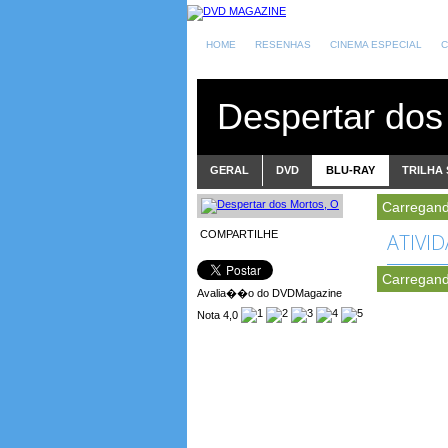
HOME
RESENHAS
CINEMA ESPECIAL
C
Despertar dos
GERAL
DVD
BLU-RAY
TRILHA
Carregand
COMPARTILHE
ATIVI
Carregand
Avalia��o do DVDMagazine
Nota 4,0