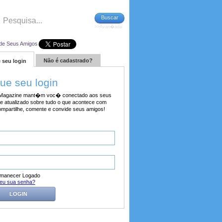
Buscar
>>Avan�ada
de Seus Amigos
Não é cadastrado?
 seu login
tue seu login
agazine mant�m voc� conectado aos seus
e atualizado sobre tudo o que acontece com
ompartilhe, comente e convide seus amigos!
manecer Logado
eu sua senha?
LOGIN