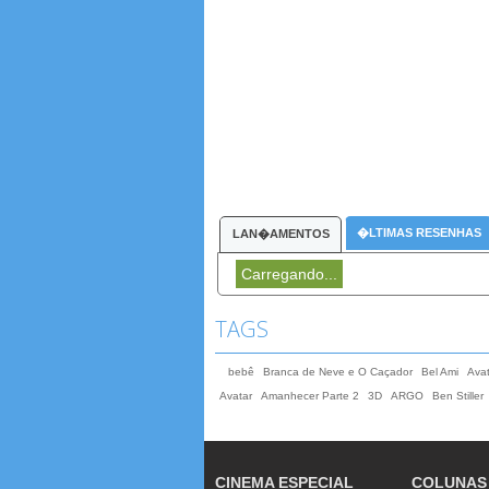
�LTIMAS RESENHAS
LAN�AMENTOS
Carregando...
TAGS
bebê
Branca de Neve e O Caçador
Bel Ami
Ava
Avatar
Amanhecer Parte 2
3D
ARGO
Ben Stiller
CINEMA ESPECIAL
COLUNAS