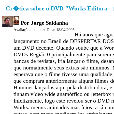
Cr�tica sobre o DVD "Works Editora - 1
Por Jorge Saldanha
Avaliação do autor:
| Data: 18/04/2005
Há anos que agu
lançamento no Brasil de DESPERTAR D
um DVD decente. Quando soube que a Work
DVDs Região 0 principalmente para serem 
bancas de revistas, iria lançar o filme, des
que normalmente seus extras são mínimos.
esperava que o filme tivesse uma qualidade 
que comprara anteriormente alguns filmes d
Hammer lançados aqui pela distribuidora, e
tinham vídeo wide anamórfico ou letterbox 
Infelizmente, logo este revelou ser o DVD 
Works: menus animados mas feios, a já com
extras, som mono medíocre (na embalagem 