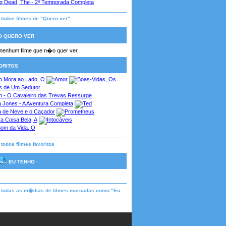
a todos filmes de "Quero ver"
 QUERO VER
enhum filme que n�o quer ver.
ORITOS
 todos filmes favoritos
EU TENHO
a todas as m�dias de filmes marcadas como "Eu