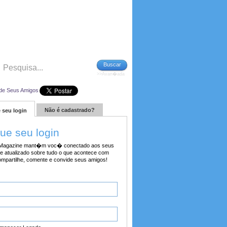
Buscar
>>Avan�ada
de Seus Amigos
Não é cadastrado?
 seu login
tue seu login
agazine mant�m voc� conectado aos seus
e atualizado sobre tudo o que acontece com
ompartilhe, comente e convide seus amigos!