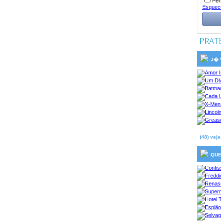
Per
Esquec
PRAT
J� V
(48) vej
QUE