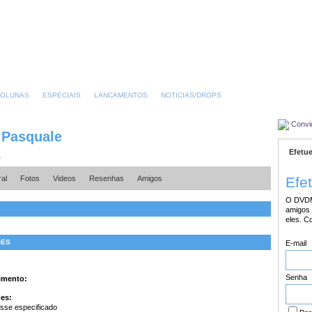
OLUNAS
ESPECIAIS
LANCAMENTOS
NOTICIAS/DROPS
Convi
 Pasquale
Efetue
1
al
Fotos
Videos
Resenhas
Amigos
Efe
O DVDM
amigos 
eles. C
�ES
E-mail
Senha
imento:
mes:
sse especificado