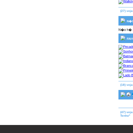
(27) vej
N�O
N�o h� n
FAV
(18) veja
(47) vej
Tenho"