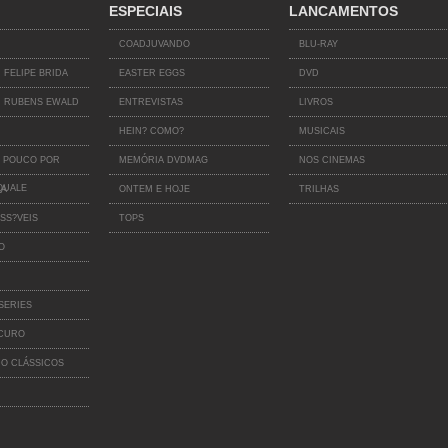
ESPECIAIS
LANCAMENTOS
COADJUVANDO
BLU-RAY
 FELIPE BRIDA
EASTER EGGS
DVD
 RUBENS EWALD
ENTREVISTAS
LIVROS
HEIN? COMO?
MUSICAIS
 POUCO POR
MEMÓRIA DVDMAG
NOS CINEMAS
QUALE
IA
ONTEM E HOJE
TRILHAS
SS?VEIS
TOPS
O
SERIES
SCURO
O CLÁSSICOS