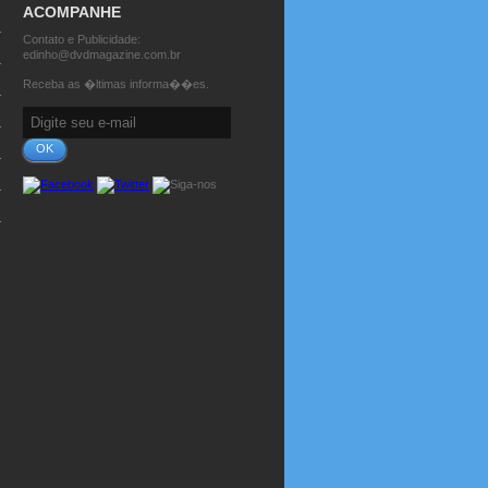
ACOMPANHE
Contato e Publicidade:
edinho@dvdmagazine.com.br
Receba as �ltimas informa��es.
OK