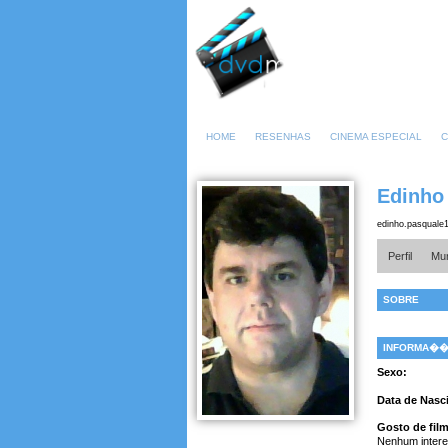
HOME
RESENHAS
CINEMA ESPECIAL
C
Edinho
edinho.pasquale
Perfil
Mur
SOBRE
INFORMA�
Sexo:
Data de Nasc
Gosto de fil
Nenhum intere