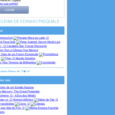
manecer Logado
eu sua senha?
LOGIN
ELEIRA DE EDINHO PASQUALE:
I!
a todos filmes de "J� vi"
RO VER