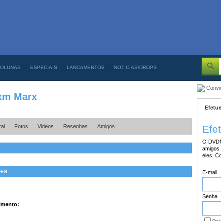
OLUNAS
ESPECIAIS
LANCAMENTOS
NOTICIAS/DROPS
Convi
xm Marx
Efetue
al
Fotos
Videos
Resenhas
Amigos
Efe
O DVDM
amigos 
eles. C
�ES
E-mail
Senha
imento: