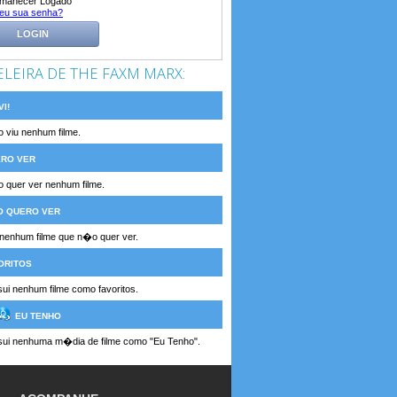
manecer Logado
eu sua senha?
LOGIN
ELEIRA DE THE FAXM MARX:
I!
 viu nenhum filme.
RO VER
 quer ver nenhum filme.
 QUERO VER
enhum filme que n�o quer ver.
ORITOS
i nenhum filme como favoritos.
EU TENHO
ui nenhuma m�dia de filme como "Eu Tenho".