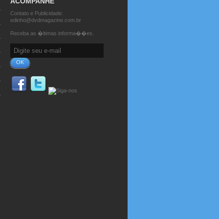
ACOMPANHE
Contato e Publicidade:
edinho@dvdmagazine.com.br
Receba as �ltimas informa��es.
OK