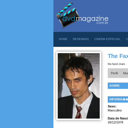
HOME
RESENHAS
CINEMA ESPECIAL
C
The Fa
the.faxm.marx
Perfil
Mur
SOBRE
INFORMA�
Sexo:
Masculino
Data de Nasc
26/12/1978