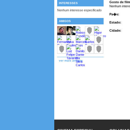
Gosto de fil
INTERESSES
Nenhum intere
Nenhum interesse especificado
Pa�s:
AMIGOS
Estado:
Cidade:
ver mais amigos