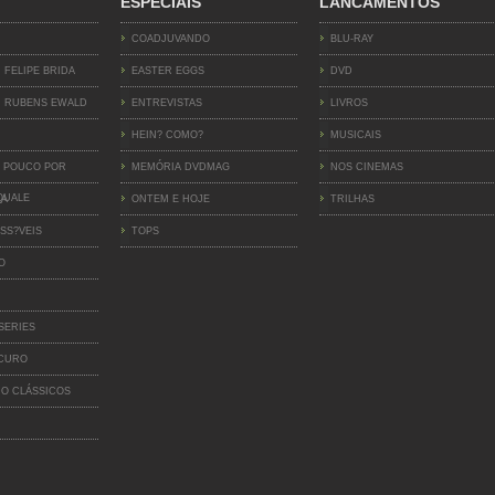
ESPECIAIS
LANCAMENTOS
COADJUVANDO
BLU-RAY
 FELIPE BRIDA
EASTER EGGS
DVD
 RUBENS EWALD
ENTREVISTAS
LIVROS
HEIN? COMO?
MUSICAIS
 POUCO POR
MEMÓRIA DVDMAG
NOS CINEMAS
QUALE
IA
ONTEM E HOJE
TRILHAS
SS?VEIS
TOPS
O
SERIES
SCURO
O CLÁSSICOS