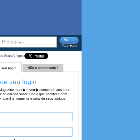
Buscar
>>Avan�ada
de Seus Amigos
Não é cadastrado?
 seu login
tue seu login
agazine mant�m voc� conectado aos seus
e atualizado sobre tudo o que acontece com
ompartilhe, comente e convide seus amigos!