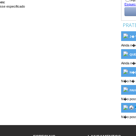
Per
mes:
Esquec
sse especificado
PRAT
J� V
Ainda n�o
QUE
Ainda n�o
N�O
N�o h� n
FAV
N�o possu
N�o poss