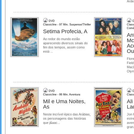
Ardea
DVD
D
Classicline - 97 Min. Suspense/Thriller
Class
Comé
Setima Profecia, A
Ant
Ao redor do mundo estão
Mc
aparecendo diversos sinais do
Ac
fim dos tempos, assim como
Ou
está ...
Flore
Field
MacL
Olymp
DVD
D
Classicline - 86 Min. Aventura
Class
Mil e Uma Noites,
Al
As
La
Neste incrível épico das Arábias,
Jon 
os personagens das histórias
estre
que j&aac...
aven
gran.