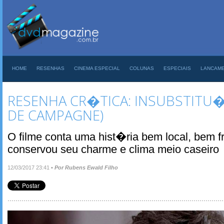
HOME
RESENHAS
CINEMA ESPECIAL
COLUNAS
ESPECIAIS
LANCAM
RESENHA CR�TICA: INSUBSTITU
DE CAMPAGNE)
O filme conta uma hist�ria bem local, bem f
conservou seu charme e clima meio caseiro
12/03/2017 23:41
•
Por Rubens Ewald Filho