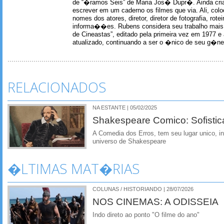
de “�ramos Seis” de Maria Jos� Dupr�. Ainda c
escrever em um caderno os filmes que via. Ali, col
nomes dos atores, diretor, diretor de fotografia, rotei
informa��es. Rubens considera seu trabalho mais 
de Cineastas”, editado pela primeira vez em 1977 e 
atualizado, continuando a ser o �nico de seu g�ner
RELACIONADOS
NA ESTANTE | 05/02/2025
Shakespeare Comico: Sofisti
A Comedia dos Erros, tem seu lugar unico, in
universo de Shakespeare
�LTIMAS MAT�RIAS
COLUNAS / HISTORIANDO | 28/07/2026
NOS CINEMAS: A ODISSEIA
Indo direto ao ponto "O filme do ano"