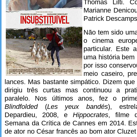
Thomas Lilti. C
Marianne Denicou
Patrick Descamps
Não tem sido uma
o cinema europ
particular. Este
uma história bem 
por isso conserv
meio caseiro, pr
lances. Mas bastante simpático. Dizem que o
dirigiu três curtas mas continuou a pra
paralelo. Nos últimos anos, fez o prime
Blindfolded
(
Les yeux bandés
), estre
Depardieu, 2008, e
Hippocrates
, filme 
Semana da Crítica de Cannes em 2014. Est
de ator no César francês ao bom ator Cluzet