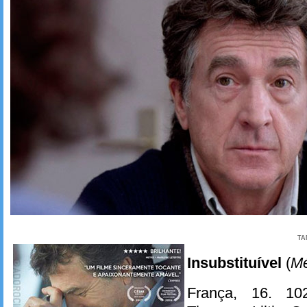
TA
Insubstituível
(
Mé
França, 16. 10