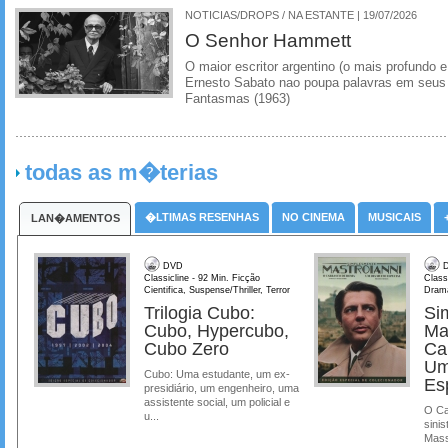
NOTICIAS/DROPS / NA ESTANTE | 19/07/2026
O Senhor Hammett
O maior escritor argentino (o mais profundo e
Ernesto Sabato nao poupa palavras em seus 
Fantasmas (1963)
todas as m�terias
�LTIMAS RESENHAS
NO CINEMA
MUSICAIS
LAN�AMENTOS
DVD
D
Classicline - 92 Min. Ficção
Class
Cientifica, Suspense/Thriller, Terror
Dram
Trilogia Cubo:
Si
Cubo, Hypercubo,
Ma
Cubo Zero
Ca
Um
Cubo: Uma estudante, um ex-
Es
presidiário, um engenheiro, uma
assistente social, um policial e
O Ca
u...
sinis
Mass