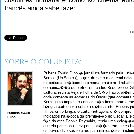
costumes humana e como só cinema europ
francês ainda sabe fazer.
TA
SOBRE O COLUNISTA:
Rubens Ewald Filho � jornalista formado pela Univ
Santos (UniSantos), al�m de ser o mais conhecido
respeitados cr�ticos de cinema brasileiro. Trabal
comunica��o do pa�s, entre eles Rede Globo, S
Cultura, revista Veja e Folha de S�o Paulo, al�m 
onde comenta as entregas do Oscar (que comenta 
Seus guias impressos anuais s�o tidos como a me
l�ngua portuguesa sobre a s�tima arte. Rubens j� 
filmes entre longas e curta-metragens e � sempre re
Rubens Ewald
indicados na �poca da premia��o do Oscar. Ele c
Filho
f�s da atriz Debbie Reynolds, tendo uma cole��o 
que ela participou. Fez participa��es em filmes br
escreveu diversos roteiros para miniss�ries, incl