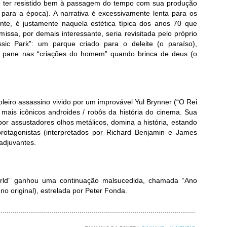
o ter resistido bem à passagem do tempo com sua produção
ara a época). A narrativa é excessivamente lenta para os
nte, é justamente naquela estética típica dos anos 70 que
missa, por demais interessante, seria revisitada pelo próprio
ssic Park”: um parque criado para o deleite (o paraíso),
a pane nas “criações do homem” quando brinca de deus (o
leiro assassino vivido por um improvável Yul Brynner (“O Rei
 mais icônicos androides / robôs da história do cinema. Sua
 por assustadores olhos metálicos, domina a história, estando
otagonistas (interpretados por Richard Benjamin e James
oadjuvantes.
rld” ganhou uma continuação malsucedida, chamada “Ano
o original), estrelada por Peter Fonda.