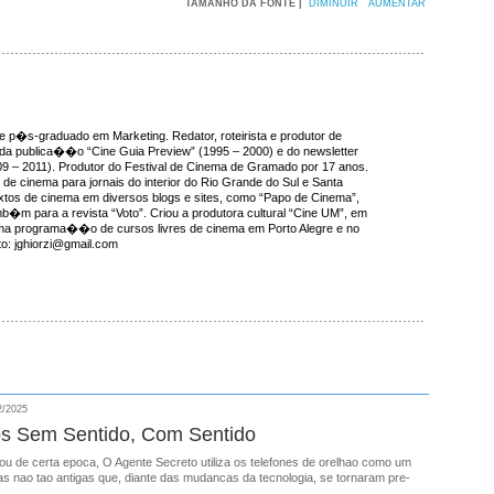
TAMANHO DA FONTE |
DIMINUIR
AUMENTAR
e p�s-graduado em Marketing. Redator, roteirista e produtor de
r da publica��o “Cine Guia Preview” (1995 – 2000) e do newsletter
09 – 2011). Produtor do Festival de Cinema de Gramado por 17 anos.
e cinema para jornais do interior do Rio Grande do Sul e Santa
extos de cinema em diversos blogs e sites, como “Papo de Cinema”,
mb�m para a revista “Voto”. Criou a produtora cultural “Cine UM”, em
ma programa��o de cursos livres de cinema em Porto Alegre e no
ato: jghiorzi@gmail.com
2/2025
s Sem Sentido, Com Sentido
ou de certa epoca, O Agente Secreto utiliza os telefones de orelhao como um
s nao tao antigas que, diante das mudancas da tecnologia, se tornaram pre-