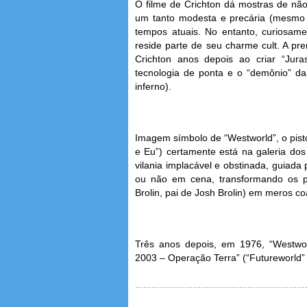
O filme de Crichton dá mostras de nã
um tanto modesta e precária (mesmo p
tempos atuais. No entanto, curiosame
reside parte de seu charme cult. A pre
Crichton anos depois ao criar “Jura
tecnologia de ponta e o “demônio” d
inferno).
Imagem símbolo de “Westworld”, o pisto
e Eu”) certamente está na galeria dos
vilania implacável e obstinada, guiada
ou não em cena, transformando os pr
Brolin, pai de Josh Brolin) em meros c
Três anos depois, em 1976, “Westwo
2003 – Operação Terra” (“Futureworld” n