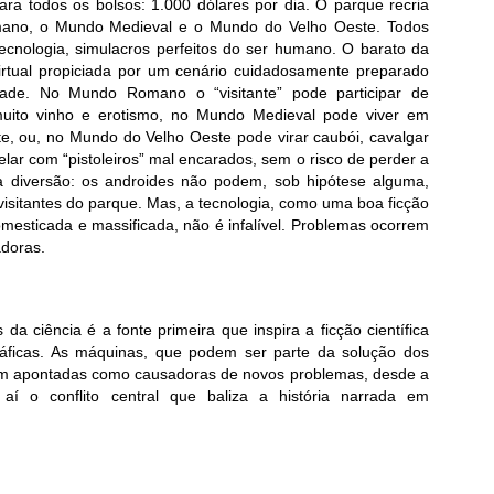
ara todos os bolsos: 1.000 dólares por dia. O parque recria
omano, o Mundo Medieval e o Mundo do Velho Oeste. Todos
tecnologia, simulacros perfeitos do ser humano. O barato da
virtual propiciada por um cenário cuidadosamente preparado
dade. No Mundo Romano o “visitante” pode participar de
muito vinho e erotismo, no Mundo Medieval pode viver em
te, ou, no Mundo do Velho Oeste pode virar caubói, cavalgar
elar com “pistoleiros” mal encarados, sem o risco de perder a
a diversão: os androides não podem, sob hipótese alguma,
s visitantes do parque. Mas, a tecnologia, como uma boa ficção
mesticada e massificada, não é infalível. Problemas ocorrem
doras.
a ciência é a fonte primeira que inspira a ficção científica
gráficas. As máquinas, que podem ser parte da solução dos
ém apontadas como causadoras de novos problemas, desde a
 aí o conflito central que baliza a história narrada em