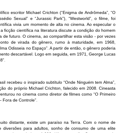
lífico escritor Michael Crichton (“Enigma de Andrômeda”, “O
édio Sexual” e “Jurassic Park”), “Westworld”, o filme, foi
ntífica vivia um momento de alta no cinema. Ao especular o
 ficção científica na literatura discute a condição do homem
 de futuro. O cinema, ao compartilhar esta visão - por vezes
ponto de virada do gênero, rumo à maturidade, em 1968,
ma Odisseia no Espaço”. A partir de então, o gênero poderia
imento descartável. Logo em seguida, em 1971, George Lucas
8”.
asil recebeu o inspirado subtítulo “Onde Ninguém tem Alma”,
o do próprio Michael Crichton, falecido em 2008. Cineasta
venturou no cinema como diretor de filmes como “O Primeiro
 Fora de Controle”.
ito distante, existe um paraíso na Terra. Com o nome de
e diversões para adultos, sonho de consumo de uma elite