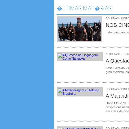
�LTIMAS MAT�RIAS
COLUNAS / HISTO
NOS CIN
Indo direto ao p
NOTICIAS/DROPS /
A Questa
Jose Geraldo Vie
grau maximo, em
COLUNAS / CINEMA
A Malandr
Dona Flor e Seus
despretensiosame
em salas de cin
COLUNAS / CINEM