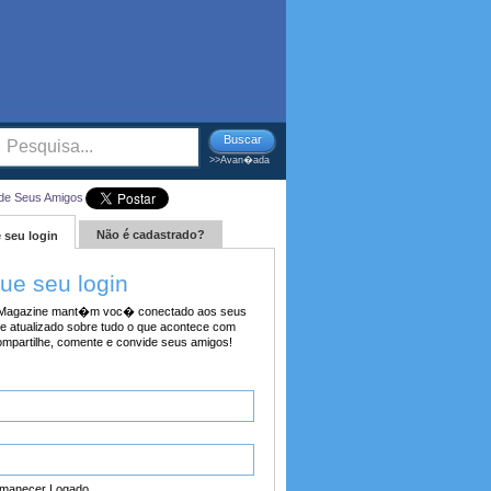
Buscar
>>Avan�ada
de Seus Amigos
Não é cadastrado?
 seu login
tue seu login
agazine mant�m voc� conectado aos seus
e atualizado sobre tudo o que acontece com
ompartilhe, comente e convide seus amigos!
manecer Logado