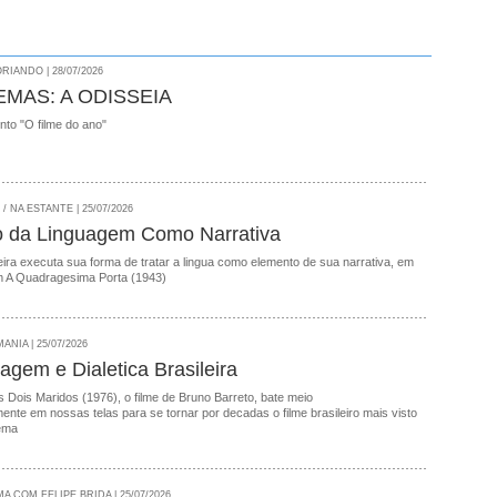
RIANDO | 28/07/2026
EMAS: A ODISSEIA
onto "O filme do ano"
 NA ESTANTE | 25/07/2026
o da Linguagem Como Narrativa
ira executa sua forma de tratar a lingua como elemento de sua narrativa, em
 A Quadragesima Porta (1943)
NIA | 25/07/2026
agem e Dialetica Brasileira
 Dois Maridos (1976), o filme de Bruno Barreto, bate meio
nte em nossas telas para se tornar por decadas o filme brasileiro mais visto
ema
A COM FELIPE BRIDA | 25/07/2026