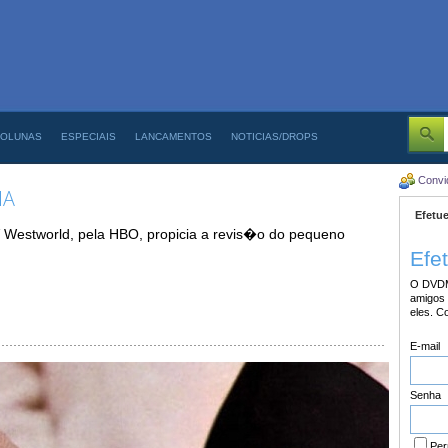
OLUNAS
ESPECIAIS
LANCAMENTOS
NOTICIAS/DROPS
Convi
IA
Efetue
Westworld, pela HBO, propicia a revis�o do pequeno
Efe
O DVDM
amigos 
eles. C
E-mail
Senha
Per