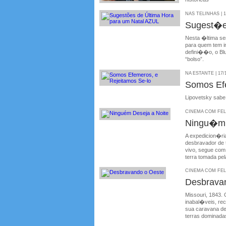
NAS TELINHAS | 1
Sugest�e
Nesta �ltima se
para quem tem i
defini��o, o Bl
“bolso”.
NA ESTANTE | 17/
Somos Efe
Lipovetsky sabe 
CINEMA COM FELIP
Ningu�m 
A expedicion�ria
desbravador de 
vivo, segue com
terra tomada pe
CINEMA COM FELIP
Desbrava
Missouri, 1843.
inabal�veis, re
sua caravana de
terras dominadas