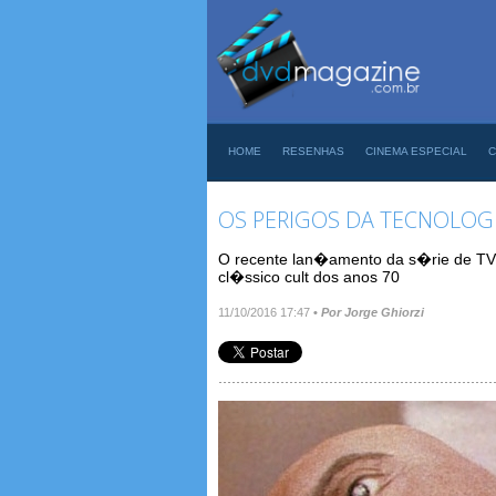
HOME
RESENHAS
CINEMA ESPECIAL
C
OS PERIGOS DA TECNOLOG
O recente lan�amento da s�rie de TV 
cl�ssico cult dos anos 70
11/10/2016 17:47
•
Por Jorge Ghiorzi