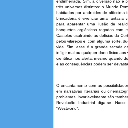
endinheirada. Sim, a diversão não é p
três universos distintos: o Mundo R
habitados por androides de altíssima 
brincadeira é vivenciar uma fantasia 
para aparentar uma ilusão de reali
banquetes orgiásticos regados com 
Castelos usufruindo as delícias da Cor
pelos vilarejos e, com alguma sorte, du
vida. Sim, esse é a grande sacada d
infligir mal ou qualquer dano físico ao
científica nos alerta, mesmo quando do
e as consequências podem ser devasta
O encantamento com as possibilidades d
em narrativas literárias ou cinemato
problemas, invariavelmente são tamb
Revolução Industrial diga-se. Nasce
“Westworld”.