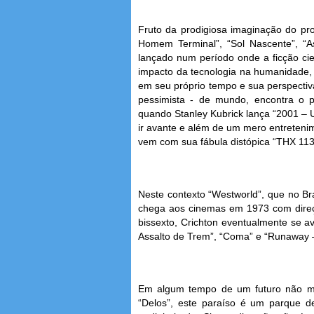
Fruto da prodigiosa imaginação do pro
Homem Terminal”, “Sol Nascente”, “Ass
lançado num período onde a ficção cie
impacto da tecnologia na humanidade, a
em seu próprio tempo e sua perspectiva
pessimista - de mundo, encontra o 
quando Stanley Kubrick lança “2001 – U
ir avante e além de um mero entreten
vem com sua fábula distópica “THX 113
Neste contexto “Westworld”, que no Br
chega aos cinemas em 1973 com direçã
bissexto, Crichton eventualmente se a
Assalto de Trem”, “Coma” e “Runaway –
Em algum tempo de um futuro não mu
“Delos”, este paraíso é um parque d