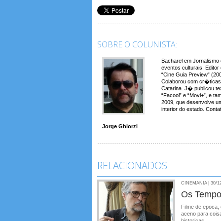
SOBRE O COLUNISTA:
Bacharel em Jornalismo 
eventos culturais. Edito
“Cine Guia Preview” (20
Colaborou com cr�ticas d
Catarina. J� publicou t
“Facool” e “Movi+”, e ta
2009, que desenvolve u
interior do estado. Cont
Jorge Ghiorzi
RELACIONADOS
CINEMANIA | 30/1
Os Tempo
Filme de epoca, 
aceno para coisa
historicas