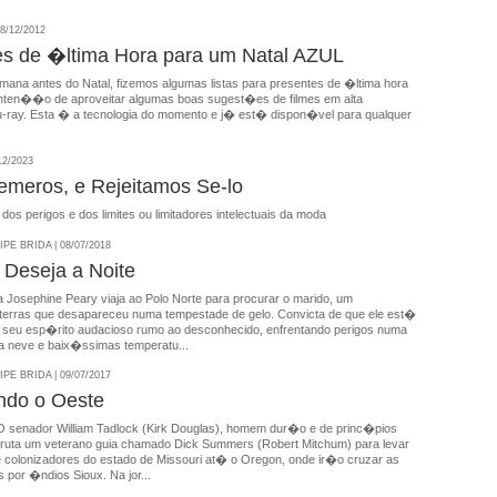
8/12/2012
s de �ltima Hora para um Natal AZUL
mana antes do Natal, fizemos algumas listas para presentes de �ltima hora
nten��o de aproveitar algumas boas sugest�es de filmes em alta
u-ray. Esta � a tecnologia do momento e j� est� dispon�vel para qualquer
12/2023
meros, e Rejeitamos Se-lo
dos perigos e dos limites ou limitadores intelectuais da moda
E BRIDA | 08/07/2018
Deseja a Noite
 Josephine Peary viaja ao Polo Norte para procurar o marido, um
terras que desapareceu numa tempestade de gelo. Convicta de que ele est�
 seu esp�rito audacioso rumo ao desconhecido, enfrentando perigos numa
la neve e baix�ssimas temperatu...
E BRIDA | 09/07/2017
ndo o Oeste
 O senador William Tadlock (Kirk Douglas), homem dur�o e de princ�pios
cruta um veterano guia chamado Dick Summers (Robert Mitchum) para levar
 colonizadores do estado de Missouri at� o Oregon, onde ir�o cruzar as
 por �ndios Sioux. Na jor...