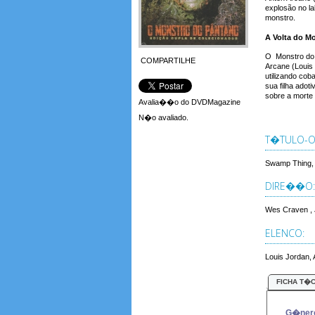
explosão no l
monstro.
A Volta do M
O Monstro do P
COMPARTILHE
Arcane (Louis 
utilizando co
sua filha ado
sobre a morte 
Avalia��o do DVDMagazine
N�o avaliado.
T�TULO-OR
Swamp Thing,
DIRE��O:
Wes Craven , 
ELENCO:
Louis Jordan,
FICHA T�
G�ner