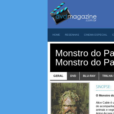
HOME
RESENHAS
CINEMA ESPECIAL
C
Monstro do Pa
Monstro do P
GERAL
DVD
BLU-RAY
TRILHA
SINOPSE:
O Monstro do
Alice Cable é
de acompanhar
animais e vege
Anton Arcane 