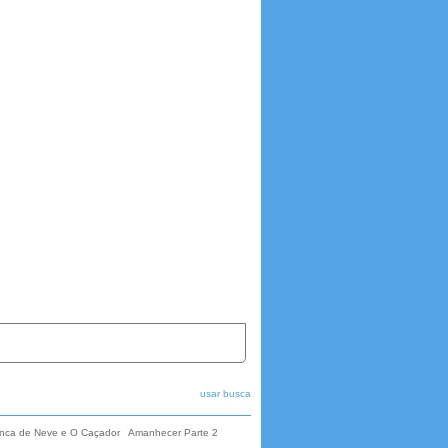
usar busca
nca de Neve e O Caçador
Amanhecer Parte 2