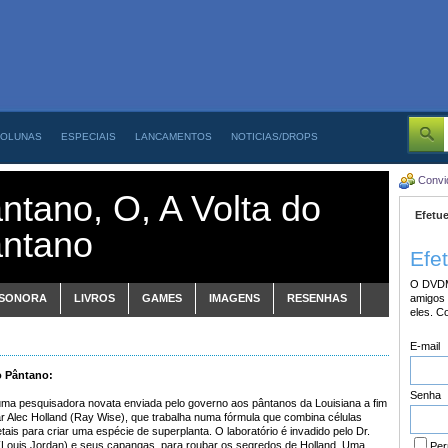
OLUNAS
ESPECIAIS
LANCAMENTOS
NOTICIAS/DROPS
Convi
ntano, O, A Volta do
Efetue
antano
Efe
O DVDM
 SONORA
LIVROS
GAMES
IMAGENS
RESENHAS
amigos 
eles. C
E-mail
 Pântano:
Senha
 uma pesquisadora novata enviada pelo governo aos pântanos da Louisiana a fim
 Alec Holland (Ray Wise), que trabalha numa fórmula que combina células
tais para criar uma espécie de superplanta. O laboratório é invadido pelo Dr.
(Louis Jordan) e seus capangas, para roubar os segredos de Holland. Uma
Per