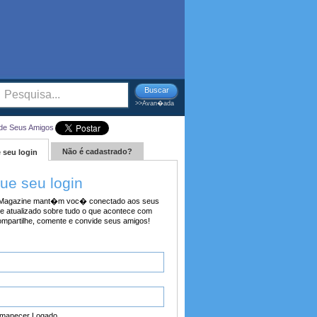
Buscar
>>Avan�ada
de Seus Amigos
Não é cadastrado?
 seu login
tue seu login
agazine mant�m voc� conectado aos seus
e atualizado sobre tudo o que acontece com
ompartilhe, comente e convide seus amigos!
manecer Logado