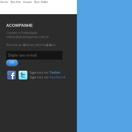
lectro
Bel Ami
Avatar
Ben Stiller
ACOMPANHE
Contato e Publicidade:
edinho@dvdmagazine.com.br
Receba as �ltimas informa��es.
OK