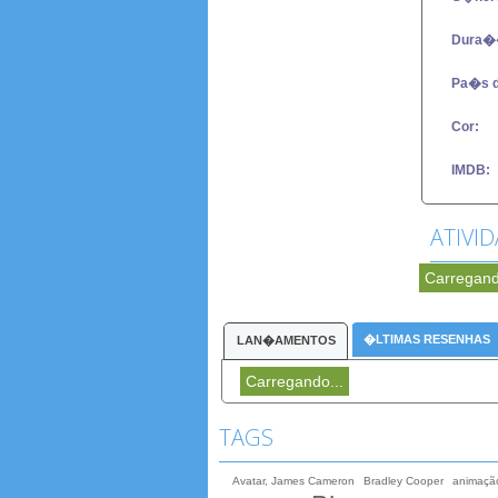
Dura�
Pa�s 
Cor:
IMDB:
ATIVI
Carregand
�LTIMAS RESENHAS
LAN�AMENTOS
Carregando...
TAGS
Avatar, James Cameron
Bradley Cooper
animaçã