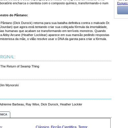
Esquec
aboratório encharca o cientista com o composto químico, transformando-o num
onstro do Pântano:
ântano (Dick Durock) retorna para sua batalha definitiva contra o malvado Dr.
Jourdan) que agora está tentando criar sua cobiçada fórmula da imortalidade,
baias humanas que acabam se transformando em terríveis monstros. Quando
tiva Abby Arcane (Heather Locklear) aparece em sua mansão pedindo respostas
misteriosa da mãe, o vilão resolve usar o DNA da garota para criar a fórmula.
IGINAL:
 The Return of Swamp Thing
Jim Wynorski
 Adrienne Barbeau, Ray Wise, Dick Durock, Heather Lockler
CNICA
o:
Clássico
,
Ficção Cientifica
,
Terror