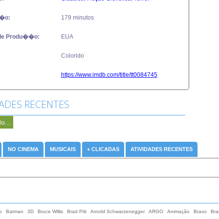
�o:
179 minutos
de Produ��o:
EUA
Colorido
https://www.imdb.com/title/tt0084745
DADES RECENTES
o...
NO CINEMA
MUSICAIS
+ CLICADAS
ATIVIDADES RECENTES
o
Batman
3D
Bruce Willis
Brad Pitt
Arnold Schwarzenegger
ARGO
Animação
Bravo
Bra