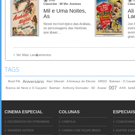
DVD
D
Classicline - 86 Min. Aventura
Class
Mil e Uma Noites,
Al
As
La
Neste incrível épico das Arábias,
Jon 
os personagens das histórias
estre
que j&aac...
aven
gran.
Ver Mais Lan�amentos
TAGS
Aniversário
Brad Pitt
Alan Silvestri
A Ameaça de Electro
ARGO
Batman - O Cavale
007
Branca de Neve e O Caçador
Batman
Anthony Gonzalez
3D
Avatar
AXN
beb
CINEMA ESPECIAL
COLUNAS
ESPECIAIS
ESCONDIDOS NO STREAMING
CINEFILIA
COADJUVAN
GRANDES ASTROS
CINEMA COM FELIPE BRIDA
EASTER EGG