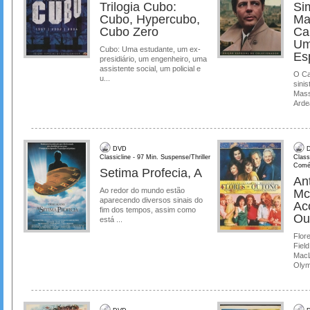
Trilogia Cubo:
Si
Cubo, Hypercubo,
Ma
Cubo Zero
Ca
Um
Cubo: Uma estudante, um ex-
Es
presidiário, um engenheiro, uma
assistente social, um policial e
O Ca
u...
sinis
Mass
Ardea
DVD
D
Classicline - 97 Min. Suspense/Thriller
Class
Comé
Setima Profecia, A
Ant
Ao redor do mundo estão
Mc
aparecendo diversos sinais do
Ac
fim dos tempos, assim como
Ou
está ...
Flore
Field
MacL
Olymp