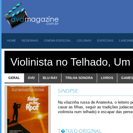
HOME
RESENHAS
CINEMA ESPECIAL
COLUNAS
ESPECIAIS
LANCAM
Violinista no Telhado, Um
GERAL
DVD
BLU-RAY
TRILHA SONORA
LIVROS
GAMES
SINOPSE:
Na vilazinha russa de Anatevka, o leiteiro p
casar as filhas, seguir as tradições judaica
violinista num telhado) e escapar das perse
T�TULO-ORIGINAL: