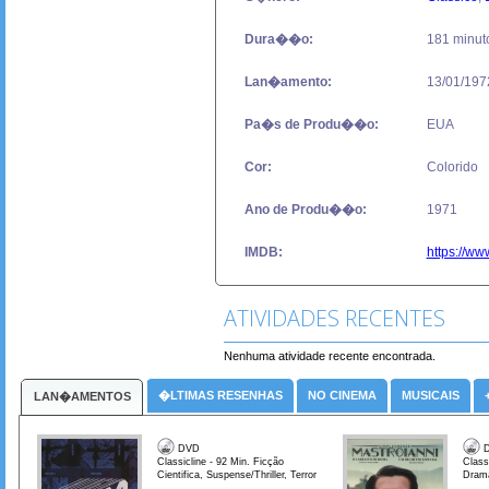
Dura��o:
181 minut
Lan�amento:
13/01/197
Pa�s de Produ��o:
EUA
Cor:
Colorido
Ano de Produ��o:
1971
IMDB:
https://ww
ATIVIDADES RECENTES
Nenhuma atividade recente encontrada.
�LTIMAS RESENHAS
NO CINEMA
MUSICAIS
LAN�AMENTOS
DVD
D
Classicline - 92 Min. Ficção
Class
Cientifica, Suspense/Thriller, Terror
Dram