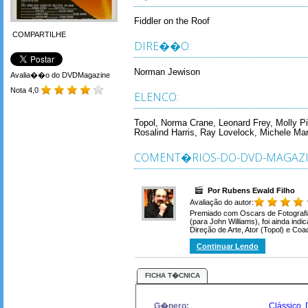
Fiddler on the Roof
COMPARTILHE
DIRE��O:
Norman Jewison
Avalia��o do DVDMagazine
Nota 4,0
ELENCO:
Topol, Norma Crane, Leonard Frey, Molly P
Rosalind Harris, Ray Lovelock, Michele Ma
COMENT�RIOS-DO-DVD-MAGAZI
Por Rubens Ewald Filho
Avaliação do autor:
Premiado com Oscars de Fotografia
(para John Williams), foi ainda indi
Direção de Arte, Ator (Topol) e Coad
Continuar Lendo
FICHA T�CNICA
G�nero:
Clássico
,