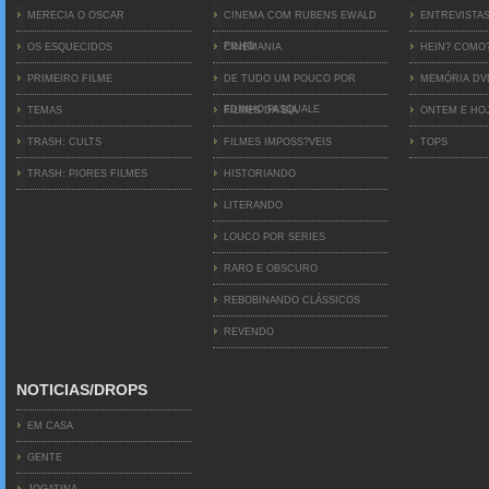
MERECIA O OSCAR
CINEMA COM RUBENS EWALD
ENTREVISTA
FILHO
OS ESQUECIDOS
CINEMANIA
HEIN? COMO
PRIMEIRO FILME
DE TUDO UM POUCO POR
MEMÓRIA D
EDINHO PASQUALE
TEMAS
FILMES DA BIA
ONTEM E HO
TRASH: CULTS
FILMES IMPOSS?VEIS
TOPS
TRASH: PIORES FILMES
HISTORIANDO
LITERANDO
LOUCO POR SERIES
RARO E OBSCURO
REBOBINANDO CLÁSSICOS
REVENDO
NOTICIAS/DROPS
EM CASA
GENTE
JOGATINA