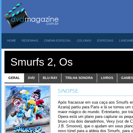
HOME
RESENHAS
CINEMA ESPECIAL
COLUNAS
ESPECIAIS
LANCAM
Smurfs 2, Os
GERAL
DVD
BLU-RAY
TRILHA SONORA
LIVROS
GAMES
SINOPSE:
Após fracassar em sua caça aos Smurfs e
Azaria) partiu para Paris e lá se tornou u
maior mágico do mundo. Entretanto, por tr
Opera está um plano para capturar os pequ
bruxo cria dois danadinhos, Vexy (voz de C
J.B. Smoove), que o ajudam em seus plan
novo túnel para a aldeia dos Smurfs, para 