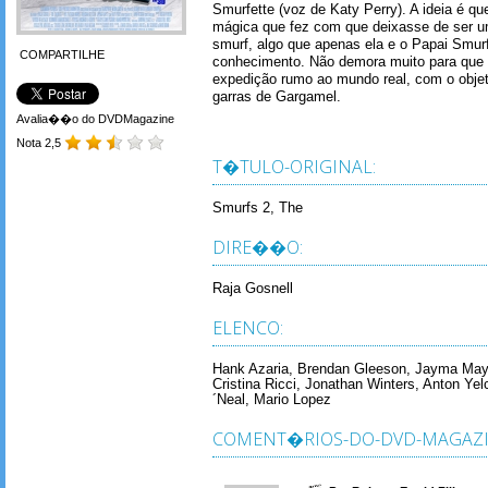
Smurfette (voz de Katy Perry). A ideia é qu
mágica que fez com que deixasse de ser u
smurf, algo que apenas ela e o Papai Smur
COMPARTILHE
conhecimento. Não demora muito para que
expedição rumo ao mundo real, com o objet
garras de Gargamel.
Avalia��o do DVDMagazine
Nota 2,5
T�TULO-ORIGINAL:
Smurfs 2, The
DIRE��O:
Raja Gosnell
ELENCO:
Hank Azaria, Brendan Gleeson, Jayma Mays,
Cristina Ricci, Jonathan Winters, Anton Ye
´Neal, Mario Lopez
COMENT�RIOS-DO-DVD-MAGAZI