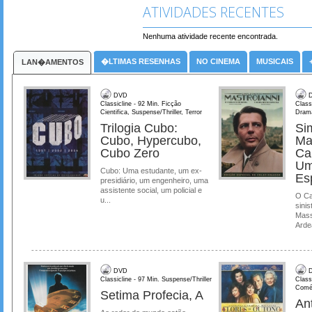
ATIVIDADES RECENTES
Nenhuma atividade recente encontrada.
�LTIMAS RESENHAS
NO CINEMA
MUSICAIS
LAN�AMENTOS
DVD
D
Classicline - 92 Min. Ficção
Class
Cientifica, Suspense/Thriller, Terror
Dram
Trilogia Cubo:
Si
Cubo, Hypercubo,
Ma
Cubo Zero
Ca
Um
Cubo: Uma estudante, um ex-
Es
presidiário, um engenheiro, uma
assistente social, um policial e
O Ca
u...
sinis
Mass
Ardea
DVD
D
Classicline - 97 Min. Suspense/Thriller
Class
Comé
Setima Profecia, A
Ant