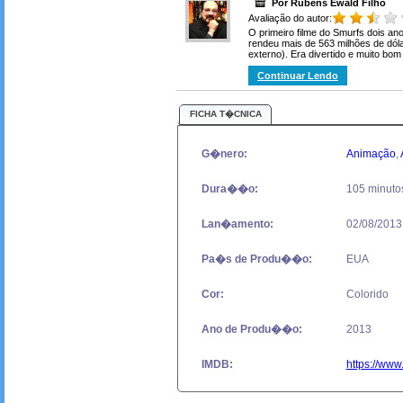
Por Rubens Ewald Filho
Avaliação do autor:
O primeiro filme do Smurfs dois ano
rendeu mais de 563 milhões de dól
externo). Era divertido e muito bom 
Continuar Lendo
FICHA T�CNICA
G�nero:
Animação
,
Dura��o:
105 minuto
Lan�amento:
02/08/2013
Pa�s de Produ��o:
EUA
Cor:
Colorido
Ano de Produ��o:
2013
IMDB:
https://www