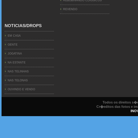
REBOBINANDO CLÁSSICOS
REVENDO
NOTICIAS/DROPS
EM CASA
GENTE
JOGATINA
NA ESTANTE
NAS TELINHAS
NAS TELONAS
OUVINDO E VENDO
Todos os direitos s
Cr�editos das fotos e ima
INO