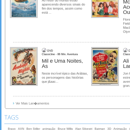
Ao redor do mundo estão
Mc
aparecendo diversos sinais do
Ac
fim dos tempos, assim como
Ou
está ...
Flore
Field
MacL
Olymp
DVD
D
Classicline - 86 Min. Aventura
Class
Mil e Uma Noites,
Al
As
La
Neste incrível épico das Arábias,
Jon 
os personagens das histórias
estre
que j&aac...
aven
gran.
Ver Mais Lan�amentos
TAGS
Bravo
AXN
Ben Stiller
animação
Bruce Willis
Alan Silvestri
Batman
3D
Animação