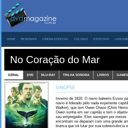
HOME
RESENHAS
CINEMA ESPECIAL
COLUNAS
ESPECIAIS
LANCAM
No Coração do Mar
GERAL
DVD
BLU-RAY
TRILHA SONORA
LIVROS
GAMES
SINOPSE:
Inverno de 1820. O navio baleeiro Essex pa
navio é liderado pelo nada experiente capi
Walker), que tem Owen Chase (Chris Hemswo
Owen sonha em ser capitão e tem o objetiv
seu empregador. Eles navegam por meses 
encontram se deparam com uma grande am
branca que irá lutar por sua sobrevivência