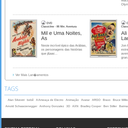
MacL
Olymp
DVD
D
Classicline - 86 Min. Aventura
Class
Mil e Uma Noites,
Al
As
La
Neste incrível épico das Arábias,
Jon 
os personagens das histórias
estre
que j&aac...
aven
gran.
Ver Mais Lan�amentos
TAGS
Alan Silvestri
bebê
A Ameaça de Electro
Animação
Avatar
ARGO
Bravo
Bruce Willis
Arnold Schwarzenegger
Anthony Gonzalez
3D
AXN
Bradley Cooper
Ben Stiller
Batma