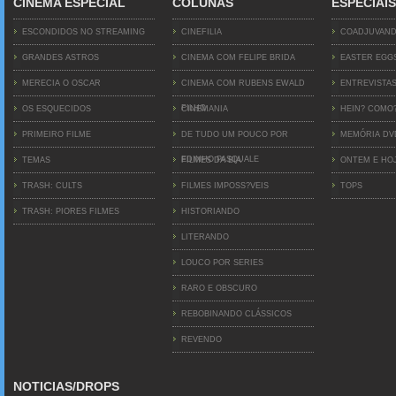
CINEMA ESPECIAL
COLUNAS
ESPECIAIS
ESCONDIDOS NO STREAMING
CINEFILIA
COADJUVAN
GRANDES ASTROS
CINEMA COM FELIPE BRIDA
EASTER EGG
MERECIA O OSCAR
CINEMA COM RUBENS EWALD
ENTREVISTA
FILHO
OS ESQUECIDOS
CINEMANIA
HEIN? COMO
PRIMEIRO FILME
DE TUDO UM POUCO POR
MEMÓRIA D
EDINHO PASQUALE
TEMAS
FILMES DA BIA
ONTEM E HO
TRASH: CULTS
FILMES IMPOSS?VEIS
TOPS
TRASH: PIORES FILMES
HISTORIANDO
LITERANDO
LOUCO POR SERIES
RARO E OBSCURO
REBOBINANDO CLÁSSICOS
REVENDO
NOTICIAS/DROPS