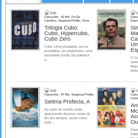
DVD
D
Classicline - 92 Min. Ficção
Class
Cientifica, Suspense/Thriller, Terror
Dram
Trilogia Cubo:
Si
Cubo, Hypercubo,
Ma
Cubo Zero
Ca
Um
Cubo: Uma estudante, um ex-
Es
presidiário, um engenheiro, uma
assistente social, um policial e
O Ca
u...
sinis
Mass
Ardea
DVD
D
Classicline - 97 Min. Suspense/Thriller
Class
Comé
Setima Profecia, A
Ant
Ao redor do mundo estão
Mc
aparecendo diversos sinais do
Ac
fim dos tempos, assim como
Ou
está ...
Flore
Field