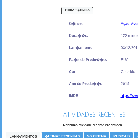
FICHA T�CNICA
G�nero:
Ação
,
Ave
Dura��o:
122 minut
Lan�amento:
03/12/201
Pa�s de Produ��o:
EUA
Cor:
Colorido
Ano de Produ��o:
2015
IMDB:
https://ww
ATIVIDADES RECENTES
Nenhuma atividade recente encontrada.
�LTIMAS RESENHAS
NO CINEMA
MUSICAIS
LAN�AMENTOS