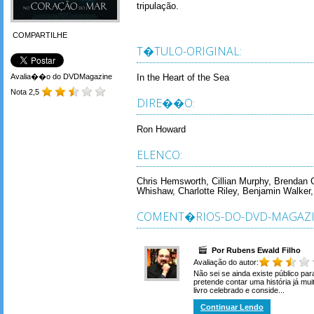
tripulação.
COMPARTILHE
T�TULO-ORIGINAL:
Avalia��o do DVDMagazine
In the Heart of the Sea
Nota 2,5
DIRE��O:
Ron Howard
ELENCO:
Chris Hemsworth, Cillian Murphy, Brendan 
Whishaw, Charlotte Riley, Benjamin Walker, 
COMENT�RIOS-DO-DVD-MAGAZI
Por Rubens Ewald Filho
Avaliação do autor:
Não sei se ainda existe público par
pretende contar uma história já mu
livro celebrado e conside...
Continuar Lendo