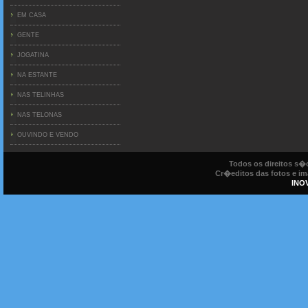
EM CASA
GENTE
JOGATINA
NA ESTANTE
NAS TELINHAS
NAS TELONAS
OUVINDO E VENDO
Todos os direitos s
Cr�editos das fotos e ima
INO