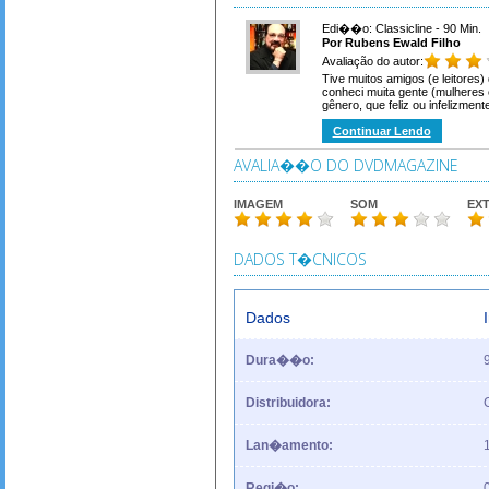
Edi��o: Classicline - 90 Min.
Por Rubens Ewald Filho
Avaliação do autor:
Tive muitos amigos (e leitores
conheci muita gente (mulheres 
gênero, que feliz ou infelizment
Continuar Lendo
AVALIA��O DO DVDMAGAZINE
IMAGEM
SOM
EX
DADOS T�CNICOS
Dados
Dura��o:
Distribuidora:
Lan�amento:
Regi�o: