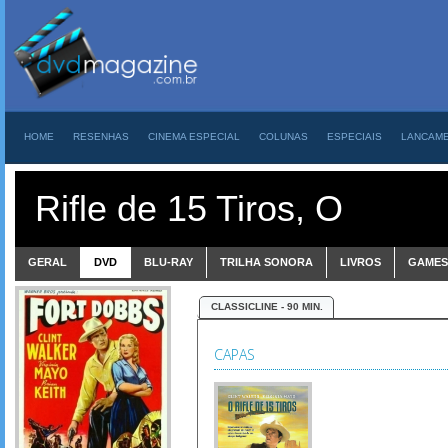
HOME
RESENHAS
CINEMA ESPECIAL
COLUNAS
ESPECIAIS
LANCAM
Rifle de 15 Tiros, O
GERAL
DVD
BLU-RAY
TRILHA SONORA
LIVROS
GAMES
CLASSICLINE - 90 MIN.
CAPAS