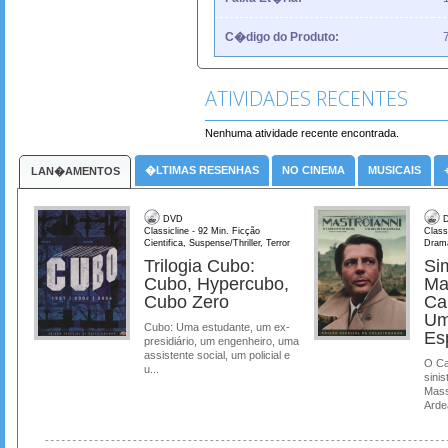
C�digo do Produto:
ATIVIDADES RECENTES
Nenhuma atividade recente encontrada.
�LTIMAS RESENHAS
NO CINEMA
MUSICAIS
LAN�AMENTOS
DVD
D
Classicline - 92 Min. Ficção
Class
Cientifica, Suspense/Thriller, Terror
Dram
Trilogia Cubo:
Si
Cubo, Hypercubo,
Ma
Cubo Zero
Ca
Um
Cubo: Uma estudante, um ex-
Es
presidiário, um engenheiro, uma
assistente social, um policial e
O Ca
u...
sinis
Mass
Ardea