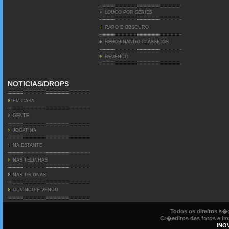
LOUCO POR SERIES
RARO E OBSCURO
REBOBINANDO CLÁSSICOS
REVENDO
NOTICIAS/DROPS
EM CASA
GENTE
JOGATINA
NA ESTANTE
NAS TELINHAS
NAS TELONAS
OUVINDO E VENDO
Todos os direitos s
Cr�editos das fotos e ima
INO