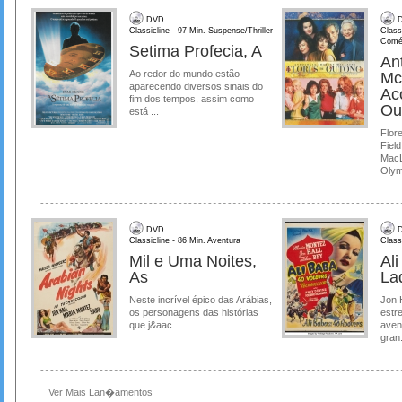
DVD
D
Classicline - 97 Min. Suspense/Thriller
Class
Comé
Setima Profecia, A
Ant
Ao redor do mundo estão
Mc
aparecendo diversos sinais do
Ac
fim dos tempos, assim como
Ou
está ...
Flore
Field
MacL
Olymp
DVD
D
Classicline - 86 Min. Aventura
Class
Mil e Uma Noites,
Al
As
La
Neste incrível épico das Arábias,
Jon 
os personagens das histórias
estre
que j&aac...
aven
gran.
Ver Mais Lan�amentos