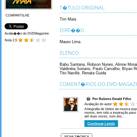
T�TULO-ORIGINAL:
COMPARTILHE
Tim Maia
DIRE��O:
Avalia��o do DVDMagazine
Nota 2,5
Mauro Lima
ELENCO:
Babu Santana, Robson Nunes, Alinne Morai
Valdinéia Soriano, Paulo Carvalho, Bryan 
Tito Naville, Renata Guida
COMENT�RIOS-DO-DVD-MAGAZI
Por Rubens Ewald Filho
Avaliação do autor:
A biografia de ídolos da musica popu
mortos, tem sido a inspiração par
até duas vezes, num doc...
Continuar Lendo
FICHA T�CNICA