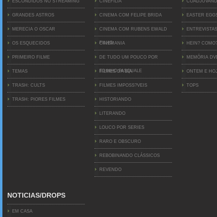
ESCONDIDOS NO STREAMING
CINEFILIA
COADJUVAN
GRANDES ASTROS
CINEMA COM FELIPE BRIDA
EASTER EGG
MERECIA O OSCAR
CINEMA COM RUBENS EWALD
ENTREVISTA
FILHO
OS ESQUECIDOS
CINEMANIA
HEIN? COMO
PRIMEIRO FILME
DE TUDO UM POUCO POR
MEMÓRIA D
EDINHO PASQUALE
TEMAS
FILMES DA BIA
ONTEM E HO
TRASH: CULTS
FILMES IMPOSS?VEIS
TOPS
TRASH: PIORES FILMES
HISTORIANDO
LITERANDO
LOUCO POR SERIES
RARO E OBSCURO
REBOBINANDO CLÁSSICOS
REVENDO
NOTICIAS/DROPS
EM CASA