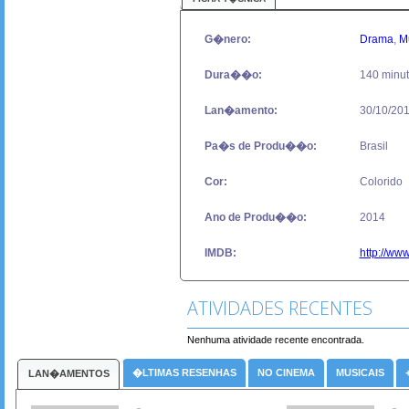
G�nero:
Drama
,
M
Dura��o:
140 minu
Lan�amento:
30/10/20
Pa�s de Produ��o:
Brasil
Cor:
Colorido
Ano de Produ��o:
2014
IMDB:
http://ww
ATIVIDADES RECENTES
Nenhuma atividade recente encontrada.
�LTIMAS RESENHAS
NO CINEMA
MUSICAIS
LAN�AMENTOS