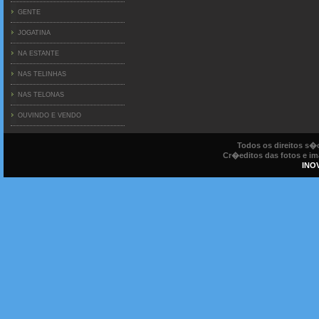
GENTE
JOGATINA
NA ESTANTE
NAS TELINHAS
NAS TELONAS
OUVINDO E VENDO
Todos os direitos s
Cr�editos das fotos e ima
INO