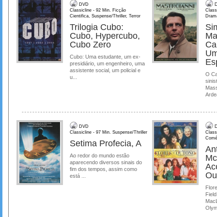
DVD
D
Classicline - 92 Min. Ficção
Class
Cientifica, Suspense/Thriller, Terror
Dram
Trilogia Cubo:
Si
Cubo, Hypercubo,
Ma
Cubo Zero
Ca
Um
Cubo: Uma estudante, um ex-
Es
presidiário, um engenheiro, uma
assistente social, um policial e
O Ca
u...
sinis
Mass
Ardea
DVD
D
Classicline - 97 Min. Suspense/Thriller
Class
Comé
Setima Profecia, A
Ant
Ao redor do mundo estão
Mc
aparecendo diversos sinais do
Ac
fim dos tempos, assim como
Ou
está ...
Flore
Field
MacL
Olymp