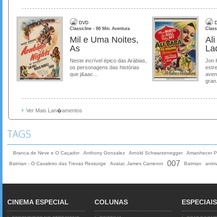
DVD
D
Classicline - 86 Min. Aventura
Class
Mil e Uma Noites,
Al
As
La
Neste incrível épico das Arábias,
Jon 
os personagens das histórias
estre
que j&aac...
aven
gran.
Ver Mais Lan�amentos
TAGS
Branca de Neve e O Caçador
Anthony Gonzalez
Arnold Schwarzenegger
Amanhecer P
007
Batman - O Cavaleiro das Trevas Ressurge
Avatar, James Cameron
Batman
anim
CINEMA ESPECIAL
COLUNAS
ESPECIAIS