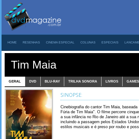
HOME
RESENHAS
CINEMA ESPECIAL
COLUNAS
ESPECIAIS
LANCAM
Tim Maia
GERAL
DVD
BLU-RAY
TRILHA SONORA
LIVROS
GAMES
SINOPSE:
Cinebiografia do cantor Tim Maia, baseada 
Fúria de Tim Maia". O filme percorre cinque
a sua infância no Rio de Janeiro até a sua 
incluindo a passagem pelos Estados Unido
estilos musicais e é preso por roubo e pos