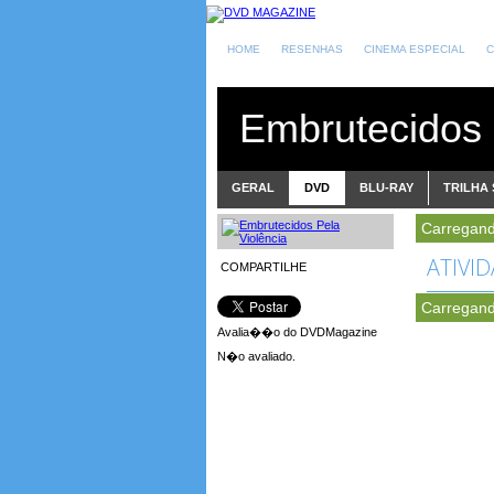
HOME
RESENHAS
CINEMA ESPECIAL
C
Embrutecidos 
GERAL
DVD
BLU-RAY
TRILHA
Carregand
ATIVI
COMPARTILHE
Carregand
Avalia��o do DVDMagazine
N�o avaliado.