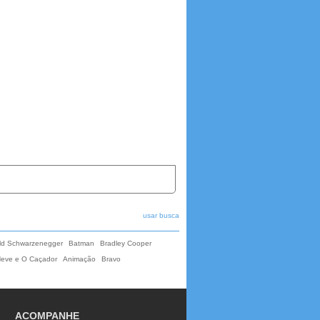
usar busca
ld Schwarzenegger
Batman
Bradley Cooper
Neve e O Caçador
Animação
Bravo
ACOMPANHE