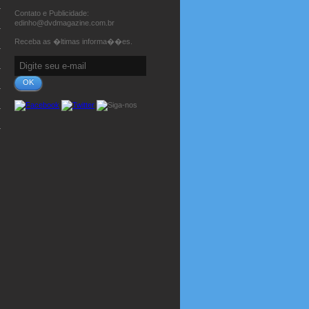
Contato e Publicidade:
edinho@dvdmagazine.com.br
Receba as �ltimas informa��es.
OK