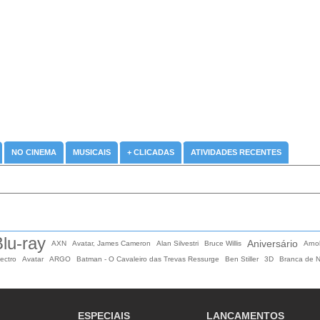
NO CINEMA
MUSICAIS
+ CLICADAS
ATIVIDADES RECENTES
lu-ray
Aniversário
AXN
Avatar, James Cameron
Alan Silvestri
Bruce Willis
Arno
ectro
Avatar
ARGO
Batman - O Cavaleiro das Trevas Ressurge
Ben Stiller
3D
Branca de 
ESPECIAIS
LANCAMENTOS