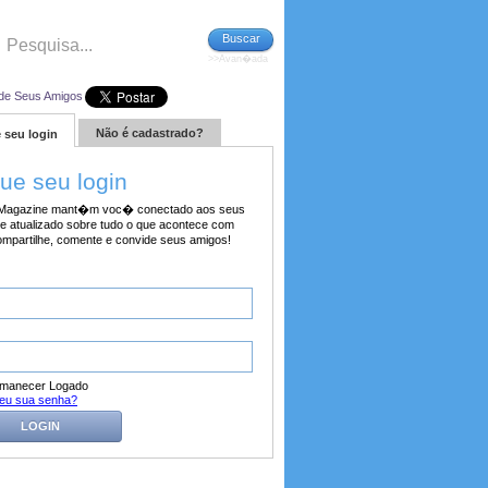
Buscar
>>Avan�ada
de Seus Amigos
Não é cadastrado?
 seu login
tue seu login
agazine mant�m voc� conectado aos seus
e atualizado sobre tudo o que acontece com
ompartilhe, comente e convide seus amigos!
manecer Logado
eu sua senha?
LOGIN