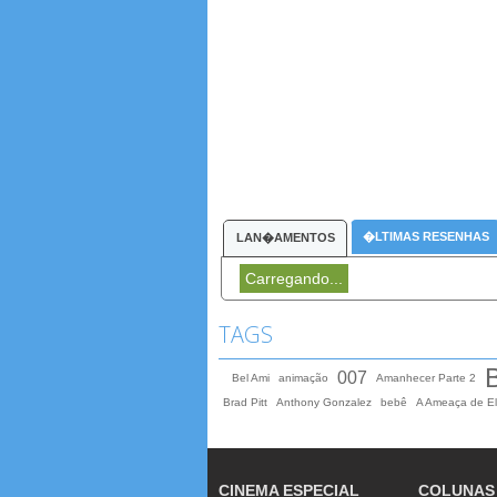
�LTIMAS RESENHAS
LAN�AMENTOS
Carregando...
TAGS
B
007
Bel Ami
animação
Amanhecer Parte 2
Brad Pitt
Anthony Gonzalez
bebê
A Ameaça de El
CINEMA ESPECIAL
COLUNAS