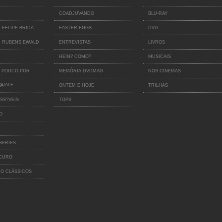
COADJUVANDO
BLU-RAY
 FELIPE BRIDA
EASTER EGGS
DVD
 RUBENS EWALD
ENTREVISTAS
LIVROS
HEIN? COMO?
MUSICAIS
 POUCO POR
MEMÓRIA DVDMAG
NOS CINEMAS
QUALE
IA
ONTEM E HOJE
TRILHAS
SS?VEIS
TOPS
O
SERIES
SCURO
O CLÁSSICOS