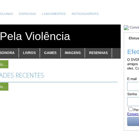
OLUNAS
ESPECIAIS
LANCAMENTOS
NOTICIAS/DROPS
Convi
Pela Violência
Efetue
Efe
 SONORA
LIVROS
GAMES
IMAGENS
RESENHAS
O DVDM
o...
amigos 
eles. C
DADES RECENTES
E-mail
o...
Senha
Per
Esquec