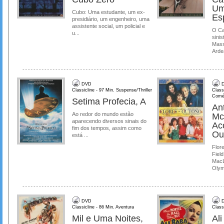
Um
Cubo: Uma estudante, um ex-
Es
presidiário, um engenheiro, uma
assistente social, um policial e
O Ca
u...
sinis
Mass
Ardea
DVD
D
Classicline - 97 Min. Suspense/Thriller
Class
Comé
Setima Profecia, A
Ant
Ao redor do mundo estão
Mc
aparecendo diversos sinais do
Ac
fim dos tempos, assim como
Ou
está ...
Flore
Field
MacL
Olymp
DVD
D
Classicline - 86 Min. Aventura
Class
Mil e Uma Noites,
Al