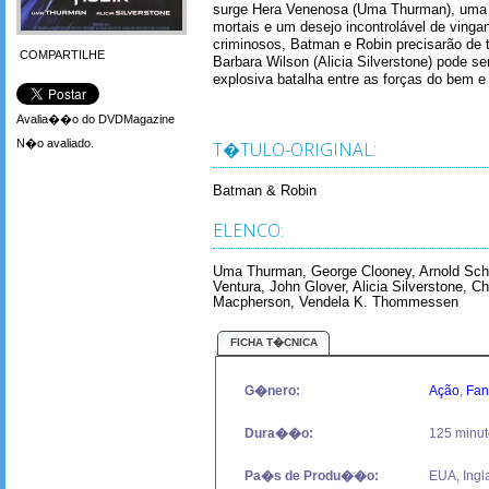
surge Hera Venenosa (Uma Thurman), uma 
mortais e um desejo incontrolável de vinga
criminosos, Batman e Robin precisarão de 
COMPARTILHE
Barbara Wilson (Alicia Silverstone) pode se
explosiva batalha entre as forças do bem e
Avalia��o do DVDMagazine
N�o avaliado.
T�TULO-ORIGINAL:
Batman & Robin
ELENCO:
Uma Thurman, George Clooney, Arnold Schw
Ventura, John Glover, Alicia Silverstone, C
Macpherson, Vendela K. Thommessen
FICHA T�CNICA
G�nero:
Ação
,
Fan
Dura��o:
125 minut
Pa�s de Produ��o:
EUA, Ingla