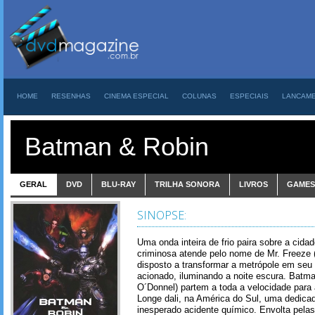
HOME
RESENHAS
CINEMA ESPECIAL
COLUNAS
ESPECIAIS
LANCAM
Batman & Robin
GERAL
DVD
BLU-RAY
TRILHA SONORA
LIVROS
GAMES
SINOPSE:
Uma onda inteira de frio paira sobre a ci
criminosa atende pelo nome de Mr. Freeze 
disposto a transformar a metrópole em seu 
acionado, iluminando a noite escura. Batm
O´Donnel) partem a toda a velocidade para 
Longe dali, na América do Sul, uma dedicad
inesperado acidente químico. Envolta pelas