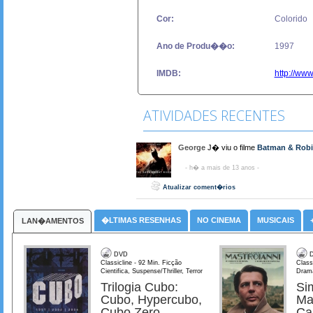
Cor:
Colorido
Ano de Produ��o:
1997
IMDB:
http://www
ATIVIDADES RECENTES
George
J� viu o filme
Batman & Rob
- h� a mais de 13 anos -
Atualizar coment�rios
�LTIMAS RESENHAS
NO CINEMA
MUSICAIS
LAN�AMENTOS
DVD
D
Classicline - 92 Min. Ficção
Class
Cientifica, Suspense/Thriller, Terror
Dram
Trilogia Cubo:
Si
Cubo, Hypercubo,
Ma
Cubo Zero
Ca