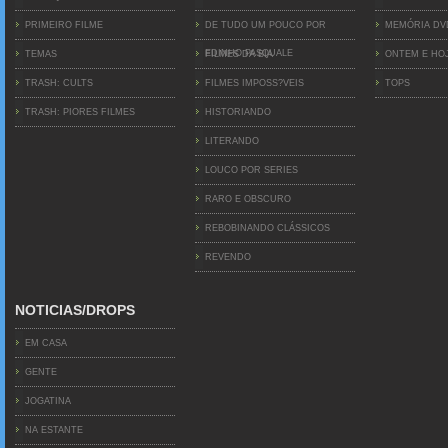
PRIMEIRO FILME
DE TUDO UM POUCO POR
MEMÓRIA D
EDINHO PASQUALE
TEMAS
FILMES DA BIA
ONTEM E HO
TRASH: CULTS
FILMES IMPOSS?VEIS
TOPS
TRASH: PIORES FILMES
HISTORIANDO
LITERANDO
LOUCO POR SERIES
RARO E OBSCURO
REBOBINANDO CLÁSSICOS
REVENDO
NOTICIAS/DROPS
EM CASA
GENTE
JOGATINA
NA ESTANTE