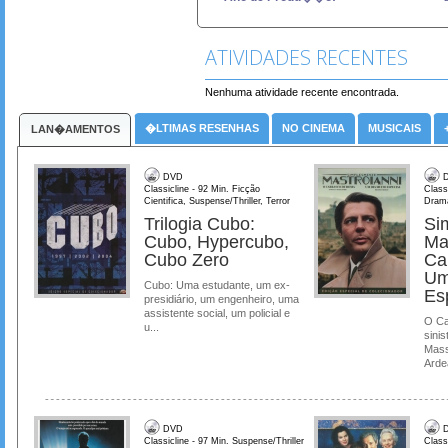
ATIVIDADES RECENTES
Nenhuma atividade recente encontrada.
�LTIMAS RESENHAS
NO CINEMA
MUSICAIS
LAN�AMENTOS
DVD
D
Classicline - 92 Min. Ficção
Class
Cientifica, Suspense/Thriller, Terror
Dram
Trilogia Cubo:
Si
Cubo, Hypercubo,
Ma
Cubo Zero
Ca
Um
Cubo: Uma estudante, um ex-
Es
presidiário, um engenheiro, uma
assistente social, um policial e
O Ca
u...
sinis
Mass
Ardea
DVD
D
Classicline - 97 Min. Suspense/Thriller
Class