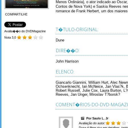
Menos Ordinária), o ator indicado ao Oscar,
Contos de Nova York) e Saskia Reeves nes
romance de Frank Herbert, um dos maiores 
COMPARTILHE
T�TULO-ORIGINAL:
Avalia��o do DVDMagazine
Nota 3,0
Dune
DIRE��O:
John Harrison
ELENCO:
Giancarlo Giannini, William Hurt, Alec N
Ochsenknecht, Ian McNeice, Jan Vlas?k, Ba
Robert Russell, Julie Cox, Laura Burton, L?
Reeves, Jan Unger, Miroslav T?borsk?
COMENT�RIOS-DO-DVD-MAGAZI
Por Saulo L. Jr
Avaliação do autor:
Duna é filme rico em detalhes, tanto