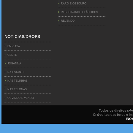
RARO E OBSCURO
REBOBINANDO CLÁSSICOS
REVENDO
NOTICIAS/DROPS
EM CASA
GENTE
JOGATINA
NA ESTANTE
NAS TELINHAS
NAS TELONAS
OUVINDO E VENDO
Todos os direitos s
Cr�editos das fotos e ima
INO