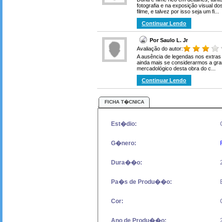
fotografia e na exposição visual 
filme, e talvez por isso seja um fi...
Continuar Lendo
Por Saulo L. Jr
Avaliação do autor:
A ausência de legendas nos extras 
ainda mais se considerarmos a gra
mercadológico desta obra do c...
Continuar Lendo
FICHA T�CNICA
Est�dio:
G�nero:
Dura��o:
Pa�s de Produ��o:
Cor:
Ano de Produ��o: