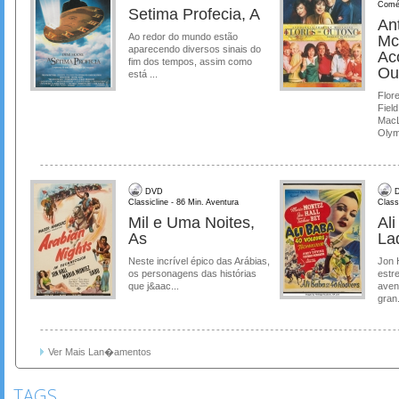
Comé
Setima Profecia, A
Ant
Ao redor do mundo estão
Mc
aparecendo diversos sinais do
Ac
fim dos tempos, assim como
Ou
está ...
Flore
Field
MacL
Olymp
DVD
D
Classicline - 86 Min. Aventura
Class
Mil e Uma Noites,
Al
As
La
Neste incrível épico das Arábias,
Jon 
os personagens das histórias
estre
que j&aac...
aven
gran.
Ver Mais Lan�amentos
TAGS