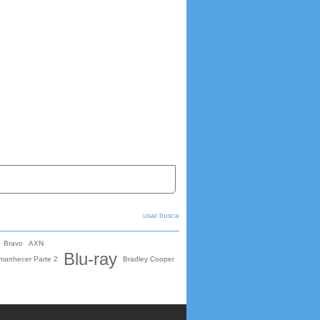
usar busca
Bravo
AXN
Blu-ray
manhecer Parte 2
Bradley Cooper