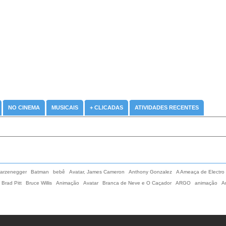
NO CINEMA
MUSICAIS
+ CLICADAS
ATIVIDADES RECENTES
warzenegger
Batman
bebê
Avatar, James Cameron
Anthony Gonzalez
A Ameaça de Electro
Brad Pitt
Bruce Willis
Animação
Avatar
Branca de Neve e O Caçador
ARGO
animação
A