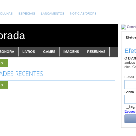
OLUNAS
ESPECIAIS
LANCAMENTOS
NOTICIAS/DROPS
Convi
orada
Efetue
Efe
 SONORA
LIVROS
GAMES
IMAGENS
RESENHAS
O DVDM
o...
amigos 
eles. C
DADES RECENTES
E-mail
o...
Senha
Per
Esquec