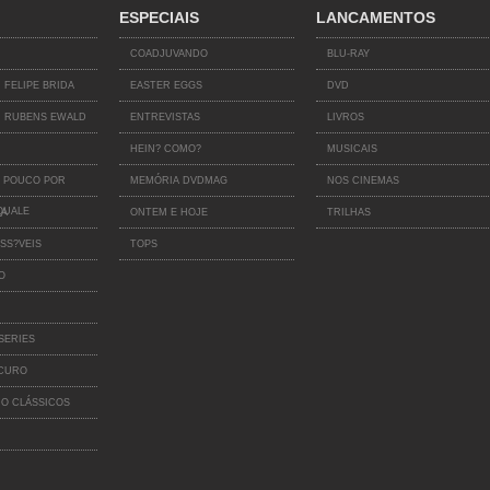
ESPECIAIS
LANCAMENTOS
COADJUVANDO
BLU-RAY
 FELIPE BRIDA
EASTER EGGS
DVD
 RUBENS EWALD
ENTREVISTAS
LIVROS
HEIN? COMO?
MUSICAIS
 POUCO POR
MEMÓRIA DVDMAG
NOS CINEMAS
QUALE
IA
ONTEM E HOJE
TRILHAS
SS?VEIS
TOPS
O
SERIES
SCURO
O CLÁSSICOS