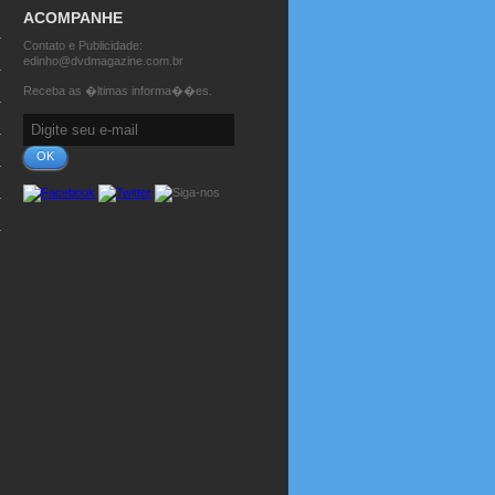
ACOMPANHE
Contato e Publicidade:
edinho@dvdmagazine.com.br
Receba as �ltimas informa��es.
OK