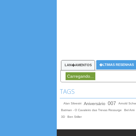
�LTIMAS RESENHAS
LAN�AMENTOS
Carregando...
TAGS
007
Aniversário
Alan Silvestri
Arnold Sch
Batman - O Cavaleiro das Trevas Ressurge
Bel Ami
3D
Ben Stiller