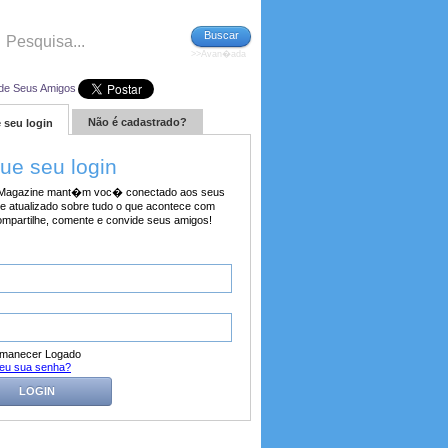
Buscar
>>Avan�ada
de Seus Amigos
Não é cadastrado?
 seu login
tue seu login
agazine mant�m voc� conectado aos seus
e atualizado sobre tudo o que acontece com
ompartilhe, comente e convide seus amigos!
manecer Logado
eu sua senha?
LOGIN