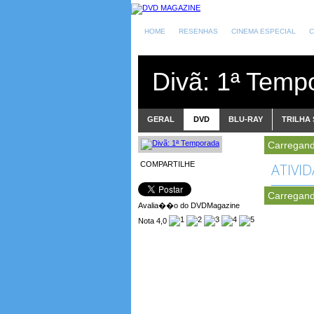
HOME
RESENHAS
CINEMA ESPECIAL
C
Divã: 1ª Temp
GERAL
DVD
BLU-RAY
TRILHA
Carregand
COMPARTILHE
ATIVI
Carregand
Avalia��o do DVDMagazine
Nota 4,0