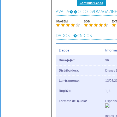
Continuar Lendo
AVALIA��O DO DVDMAGAZINE
IMAGEM
SOM
EX
DADOS T�CNICOS
Dados
Infor
Dura��o:
96
Distribuidora:
Disney
Lan�amento:
13/08/2
Regi�o:
1, 4
Formato de �udio:
Espanho
Ingles 