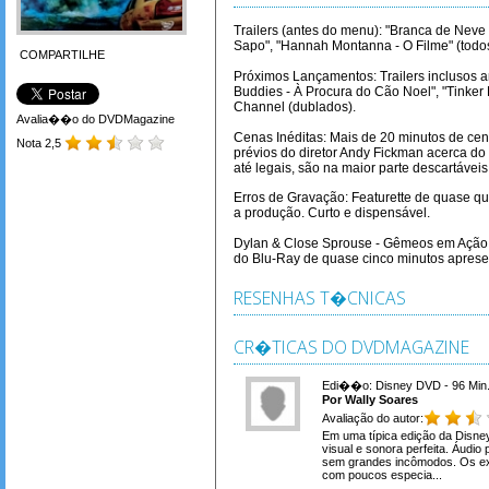
Trailers (antes do menu): "Branca de Neve 
Sapo", "Hannah Montanna - O Filme" (todo
COMPARTILHE
Próximos Lançamentos: Trailers inclusos a
Buddies - À Procura do Cão Noel", "Tinker 
Channel (dublados).
Avalia��o do DVDMagazine
Cenas Inéditas: Mais de 20 minutos de ce
Nota 2,5
prévios do diretor Andy Fickman acerca d
até legais, são na maior parte descartáveis
Erros de Gravação: Featurette de quase qu
a produção. Curto e dispensável.
Dylan & Close Sprouse - Gêmeos em Ação 
do Blu-Ray de quase cinco minutos aprese
RESENHAS T�CNICAS
CR�TICAS DO DVDMAGAZINE
Edi��o: Disney DVD - 96 Min
Por Wally Soares
Avaliação do autor:
Em uma típica edição da Disne
visual e sonora perfeita. Áudio
sem grandes incômodos. Os ext
com poucos especia...