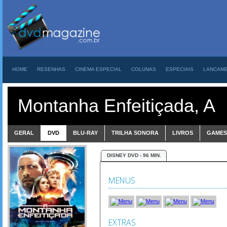
HOME
RESENHAS
CINEMA ESPECIAL
COLUNAS
ESPECIAIS
LANCAM
Montanha Enfeitiçada, A
GERAL
DVD
BLU-RAY
TRILHA SONORA
LIVROS
GAMES
DISNEY DVD - 96 MIN.
MENUS
EXTRAS