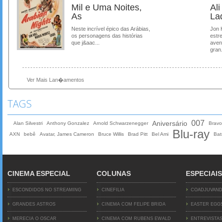
Mil e Uma Noites,
Al
As
La
Neste incrível épico das Arábias,
Jon 
os personagens das histórias
estre
que j&aac...
aven
gran.
Ver Mais Lan�amentos
TAGS
007
Aniversário
Alan Silvestri
Anthony Gonzalez
Arnold Schwarzenegger
Bravo
Blu-ray
AXN
bebê
Avatar, James Cameron
Bruce Willis
Brad Pitt
Bel Ami
Bat
CINEMA ESPECIAL
COLUNAS
ESPECIAIS
ESCONDIDOS NO STREAMING
CINEFILIA
COADJUVAN
GRANDES ASTROS
CINEMA COM FELIPE BRIDA
EASTER EGG
MERECIA O OSCAR
CINEMA COM RUBENS EWALD
ENTREVISTA