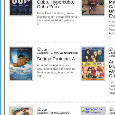
Cubo, Hypercubo,
Ma
Cubo Zero
Ca
Um
Cubo: Uma estudante, um ex-
Es
presidiário, um engenheiro, uma
assistente social, um policial e
O Ca
u...
sinis
Mass
Ardea
DVD
D
Classicline - 97 Min. Suspense/Thriller
Class
Comé
Setima Profecia, A
Ant
Ao redor do mundo estão
Mc
aparecendo diversos sinais do
Ac
fim dos tempos, assim como
Ou
está ...
Flore
Field
MacL
Olymp
DVD
D
Classicline - 86 Min. Aventura
Class