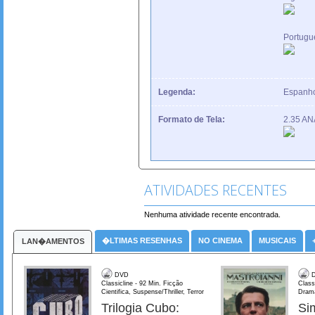
Portugu
Legenda:
Espanhol
Formato de Tela:
2.35 A
ATIVIDADES RECENTES
Nenhuma atividade recente encontrada.
�LTIMAS RESENHAS
NO CINEMA
MUSICAIS
LAN�AMENTOS
DVD
D
Classicline - 92 Min. Ficção
Class
Cientifica, Suspense/Thriller, Terror
Dram
Trilogia Cubo:
Si