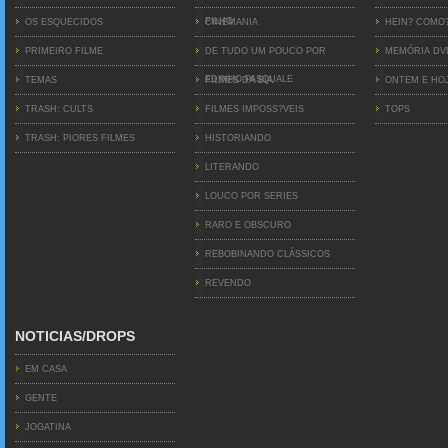
FILHO
OS ESQUECIDOS
CINEMANIA
HEIN? COMO
PRIMEIRO FILME
DE TUDO UM POUCO POR
MEMÓRIA D
EDINHO PASQUALE
TEMAS
FILMES DA BIA
ONTEM E HO
TRASH: CULTS
FILMES IMPOSS?VEIS
TOPS
TRASH: PIORES FILMES
HISTORIANDO
LITERANDO
LOUCO POR SERIES
RARO E OBSCURO
REBOBINANDO CLÁSSICOS
REVENDO
NOTICIAS/DROPS
EM CASA
GENTE
JOGATINA