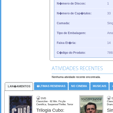
N�mero de Discos:
1
N�mero de Cap�tulos:
33
Camada:
Sing
Tipo de Embalagem:
Ama
Faixa Et�ria:
14
C�digo do Produto:
789
ATIVIDADES RECENTES
Nenhuma atividade recente encontrada.
�LTIMAS RESENHAS
NO CINEMA
MUSICAIS
LAN�AMENTOS
DVD
D
Classicline - 92 Min. Ficção
Class
Cientifica, Suspense/Thriller, Terror
Dram
Trilogia Cubo:
Si