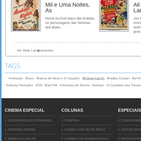
Mil e Uma Noites,
Al
As
La
Neste incrível épico das Arábias,
Jon 
os personagens das histórias
estre
que j&aac...
aven
gran.
Ver Mais Lan�amentos
TAGS
Aniversário
Animação
Bravo
Branca de Neve e O Caçador
Bradley Cooper
Bel A
Anthony Gonzalez
AXN
Brad Pitt
A Ameaça de Electro
Batman - O Cavaleiro das Treva
CINEMA ESPECIAL
COLUNAS
ESPECIAIS
ESCONDIDOS NO STREAMING
CINEFILIA
COADJUVAN
GRANDES ASTROS
CINEMA COM FELIPE BRIDA
EASTER EGG
MERECIA O OSCAR
CINEMA COM RUBENS EWALD
ENTREVISTA