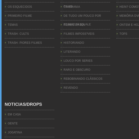
FILHO
OS ESQUECIDOS
CINEMANIA
HEIN? COMO
PRIMEIRO FILME
DE TUDO UM POUCO POR
MEMÓRIA D
EDINHO PASQUALE
TEMAS
FILMES DA BIA
ONTEM E HO
TRASH: CULTS
FILMES IMPOSS?VEIS
TOPS
TRASH: PIORES FILMES
HISTORIANDO
LITERANDO
LOUCO POR SERIES
RARO E OBSCURO
REBOBINANDO CLÁSSICOS
REVENDO
NOTICIAS/DROPS
EM CASA
GENTE
JOGATINA