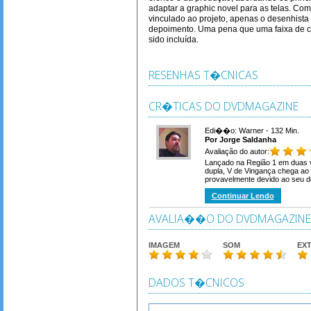
adaptar a graphic novel para as telas. Co
vinculado ao projeto, apenas o desenhista 
depoimento. Uma pena que uma faixa de c
sido incluída.
RESENHAS T�CNICAS
CR�TICAS DO DVDMAGAZINE
Edi��o: Warner - 132 Min.
Por Jorge Saldanha
Avaliação do autor:
Lançado na Região 1 em duas 
dupla, V de Vingança chega ao 
provavelmente devido ao seu de
Continuar Lendo
AVALIA��O DO DVDMAGAZINE
IMAGEM
SOM
EX
DADOS T�CNICOS