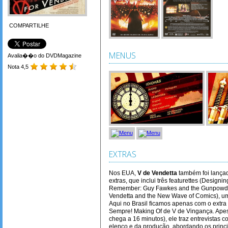
COMPARTILHE
MENUS
Avalia��o do DVDMagazine
Nota 4,5
EXTRAS
Nos EUA,
V de Vendetta
também foi lançad
extras, que inclui três featurettes (Design
Remember: Guy Fawkes and the Gunpowder 
Vendetta and the New Wave of Comics), um
Aqui no Brasil ficamos apenas com o extra
Sempre! Making Of de V de Vingança. Apes
chega a 16 minutos), ele traz entrevistas 
elenco e da produção, abordando os princi