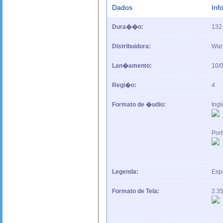
Dados
In
Dura��o:
132
Distribuidora:
War
Lan�amento:
10/
Regi�o:
4
Formato de �udio:
Ingl
Por
Legenda:
Espa
Formato de Tela:
2.3