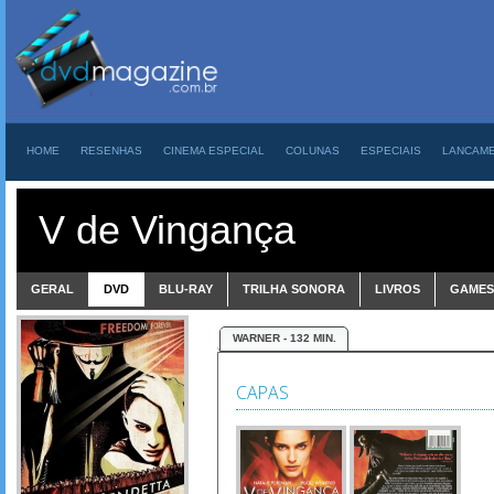
HOME
RESENHAS
CINEMA ESPECIAL
COLUNAS
ESPECIAIS
LANCAM
V de Vingança
GERAL
DVD
BLU-RAY
TRILHA SONORA
LIVROS
GAMES
WARNER - 132 MIN.
CAPAS