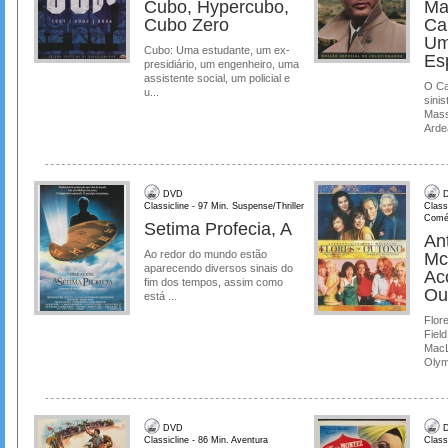
Cubo, Hypercubo,
Ma
Cubo Zero
Ca
Um
Cubo: Uma estudante, um ex-
Es
presidiário, um engenheiro, uma
assistente social, um policial e
O Ca
u...
sinis
Mass
Ardea
DVD
D
Classicline - 97 Min. Suspense/Thriller
Class
Comé
Setima Profecia, A
Ant
Ao redor do mundo estão
Mc
aparecendo diversos sinais do
Ac
fim dos tempos, assim como
Ou
está ...
Flore
Field
MacL
Olymp
DVD
D
Classicline - 86 Min. Aventura
Class