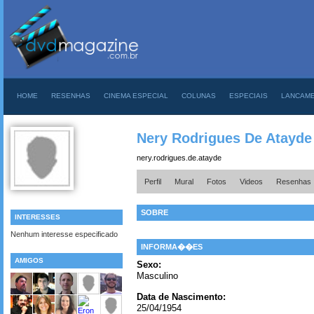
HOME
RESENHAS
CINEMA ESPECIAL
COLUNAS
ESPECIAIS
LANCAM
Nery Rodrigues De Atayde
nery.rodrigues.de.atayde
Perfil
Mural
Fotos
Videos
Resenhas
SOBRE
INTERESSES
Nenhum interesse especificado
INFORMA��ES
AMIGOS
Sexo:
Masculino
Data de Nascimento:
25/04/1954