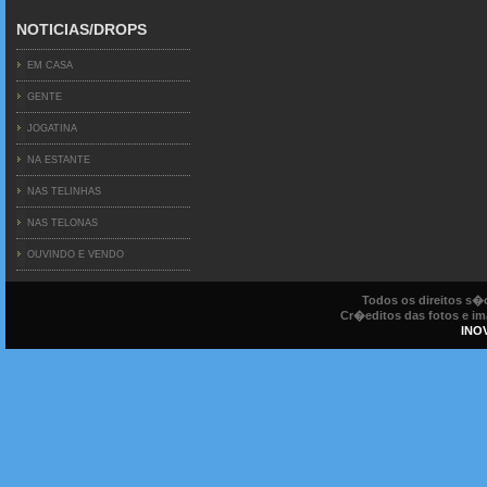
NOTICIAS/DROPS
EM CASA
GENTE
JOGATINA
NA ESTANTE
NAS TELINHAS
NAS TELONAS
OUVINDO E VENDO
Todos os direitos s
Cr�editos das fotos e ima
INO