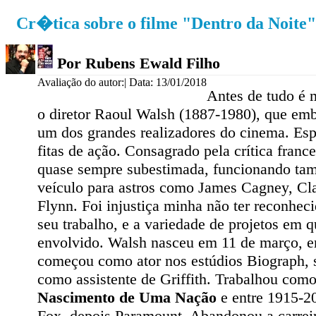
Cr�tica sobre o filme "Dentro da Noite"
Por Rubens Ewald Filho
Avaliação do autor:
| Data: 13/01/2018
Antes de tudo é 
o diretor Raoul Walsh (1887-1980), que emb
um dos grandes realizadores do cinema. Es
fitas de ação. Consagrado pela crítica france
quase sempre subestimada, funcionando t
veículo para astros como James Cagney, Cla
Flynn. Foi injustiça minha não ter reconhec
seu trabalho, e a variedade de projetos em q
envolvido. Walsh nasceu em 11 de março, 
começou como ator nos estúdios Biograph,
como assistente de Griffith. Trabalhou com
Nascimento de Uma Nação
e entre 1915-20
Fox, depois Paramount. Abandonou a carrei