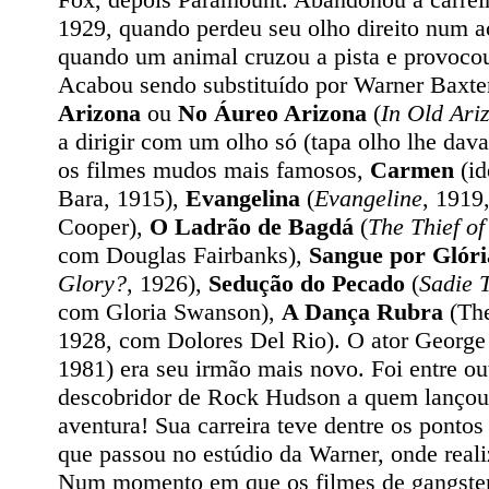
1929, quando perdeu seu olho direito num ac
quando um animal cruzou a pista e provocou
Acabou sendo substituído por Warner Baxt
Arizona
ou
No Áureo Arizona
(
In Old Ari
a dirigir com um olho só (tapa olho lhe dav
os filmes mudos mais famosos,
Carmen
(id
Bara, 1915),
Evangelina
(
Evangeline
, 1919
Cooper),
O Ladrão de Bagdá
(
The Thief o
com Douglas Fairbanks),
Sangue por Glóri
Glory?
, 1926),
Sedução do Pecado
(
Sadie 
com Gloria Swanson),
A Dança Rubra
(Th
1928, com Dolores Del Rio). O ator George
1981) era seu irmão mais novo. Foi entre ou
descobridor de Rock Hudson a quem lançou
aventura! Sua carreira teve dentre os pontos
que passou no estúdio da Warner, onde reali
Num momento em que os filmes de gangste