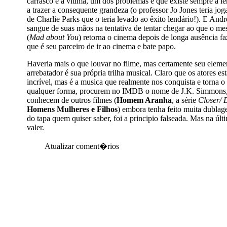
carrasco e a vitima, um dos problemas é que existe sempre a l
a trazer a consequente grandeza (o professor Jo Jones teria j
de Charlie Parks que o teria levado ao êxito lendário!). E Andr
sangue de suas mãos na tentativa de tentar chegar ao que o mes
(
Mad about You
) retorna o cinema depois de longa ausência f
que é seu parceiro de ir ao cinema e bate papo.
Haveria mais o que louvar no filme, mas certamente seu eleme
arrebatador é sua própria trilha musical. Claro que os atores es
incrível, mas é a musica que realmente nos conquista e torna o
qualquer forma, procurem no IMDB o nome de J.K. Simmons,
conhecem de outros filmes (
Homem Aranha
, a série
Closer/ 
Homens Mulheres e Filhos
) embora tenha feito muita dubla
do tapa quem quiser saber, foi a principio falseada. Mas na últ
valer.
Atualizar coment�rios