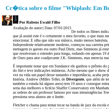
Cr�tica sobre o filme "Whiplash: Em Bu
Por Rubens Ewald Filho
Avaliação do autor:
| Data: 07/01/2015
De todos os filmes indi
que já assisti este é o certamente o meu favorito, o que mais me
emocionar. E olha que não sou músico, muito menos baterista.
Independente relativamente modesto, começou sua carreira pr
metragem (o garoto era outro Paul Dietz, mas Simmons já esta
que resolveram o estender para longa, rodando em apenas 19 d
de Ouro para ator coadjuvante J.K. Simmons, mas merecia mai
É importante notar que em Sundance ele ganhou o prêmio do 
do Júri e teve indicações inúmeras. Acho mesmo que o show do
vez na vida um papel desse tamanho e importância, acaba prej
história. Andrew (Milles Teller, de
Divergente
, que além de te
também a estuda há alguns anos) tem 19 anos e consegue entr
seria das melhores o fictício Shaffer Conservatory em Manhatt
as ordens de um professor famoso por suas intransigências Ter
pressiona seus alunos ate o limite.
Fletcher o chama para tentar tocar na banda de jazz da escola 