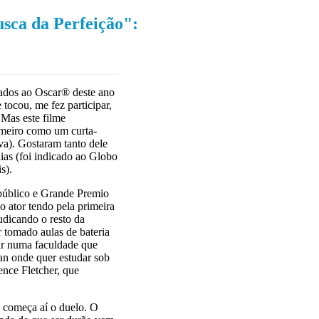
sca da Perfeição":
cados ao Oscar® deste ano
 tocou, me fez participar,
 Mas este filme
imeiro como um curta-
va). Gostaram tanto dele
ias (foi indicado ao Globo
s).
público e Grande Premio
 ator tendo pela primeira
udicando o resto da
r tomado aulas de bateria
ar numa faculdade que
an onde quer estudar sob
ence Fletcher, que
e começa aí o duelo. O