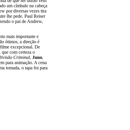
enda de que ser durão vem
ogado um címbalo na cabeça
ew por diversas vezes tira
tre lhe pede. Paul Reiser
azendo o pai de Andrew,
nto mais importante e
tão ótimos, a direção é
 filme excepcional. De
 que com certeza o
Divisão Criminal
,
Juno
,
gem para animação. A cena
ima tomada, o tapa foi para