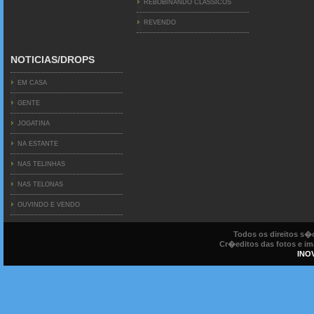
REBOBINANDO CLÁSSICOS
REVENDO
NOTICIAS/DROPS
EM CASA
GENTE
JOGATINA
NA ESTANTE
NAS TELINHAS
NAS TELONAS
OUVINDO E VENDO
Todos os direitos s
Cr�editos das fotos e ima
INO