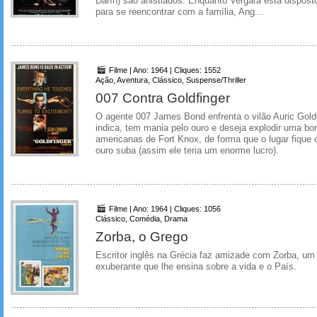
Darín) são anistiados. Enquanto Vergara está dispost
para se reencontrar com a família, Ang...
Filme | Ano: 1964 | Cliques: 1552
Ação, Aventura, Clássico, Suspense/Thriller
007 Contra Goldfinger
O agente 007 James Bond enfrenta o vilão Auric Gol
indica, tem mania pelo ouro e deseja explodir uma b
americanas de Fort Knox, de forma que o lugar fique
ouro suba (assim ele teria um enorme lucro).
Filme | Ano: 1964 | Cliques: 1056
Clássico, Comédia, Drama
Zorba, o Grego
Escritor inglês na Grécia faz amizade com Zorba, u
exuberante que lhe ensina sobre a vida e o País.