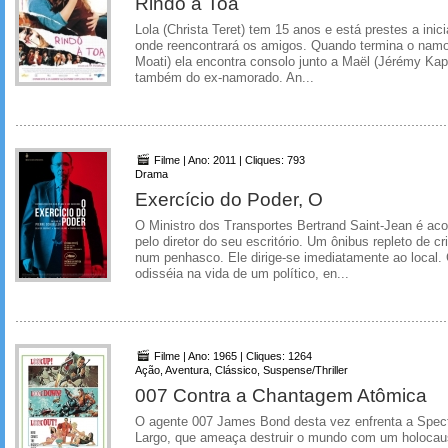
Rindo à Toa
Lola (Christa Teret) tem 15 anos e está prestes a inici
onde reencontrará os amigos. Quando termina o namor
Moati) ela encontra consolo junto a Maël (Jérémy Ka
também do ex-namorado. An...
Filme | Ano: 2011 | Cliques: 793
Drama
Exercício do Poder, O
O Ministro dos Transportes Bertrand Saint-Jean é ac
pelo diretor do seu escritório. Um ônibus repleto de c
num penhasco. Ele dirige-se imediatamente ao local
odisséia na vida de um político, en...
Filme | Ano: 1965 | Cliques: 1264
Ação, Aventura, Clássico, Suspense/Thriller
007 Contra a Chantagem Atômica
O agente 007 James Bond desta vez enfrenta a Spectre
Largo, que ameaça destruir o mundo com um holocau