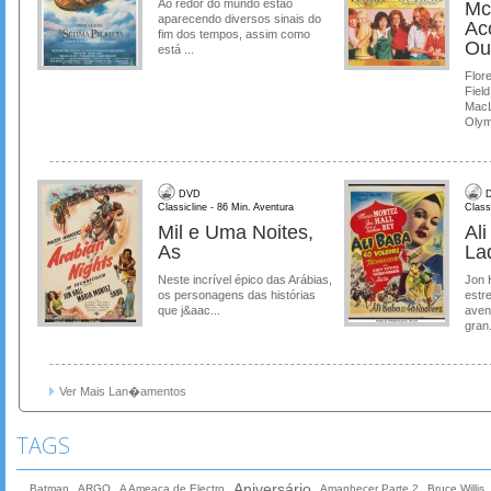
Ao redor do mundo estão
Mc
aparecendo diversos sinais do
Ac
fim dos tempos, assim como
Ou
está ...
Flore
Field
MacL
Olymp
DVD
D
Classicline - 86 Min. Aventura
Class
Mil e Uma Noites,
Al
As
La
Neste incrível épico das Arábias,
Jon 
os personagens das histórias
estre
que j&aac...
aven
gran.
Ver Mais Lan�amentos
TAGS
Aniversário
Batman
ARGO
A Ameaça de Electro
Amanhecer Parte 2
Bruce Willis