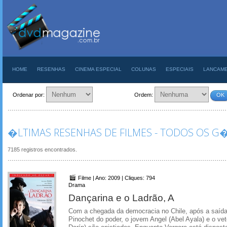
HOME
RESENHAS
CINEMA ESPECIAL
COLUNAS
ESPECIAIS
LANCAM
Ordenar por:
Ordem:
OK
�LTIMAS RESENHAS DE FILMES - TODOS OS 
7185 registros encontrados.
Filme | Ano: 2009 | Cliques: 794
Drama
Dançarina e o Ladrão, A
Com a chegada da democracia no Chile, após a saída
Pinochet do poder, o jovem Angel (Abel Ayala) e o ve