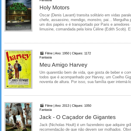
Holy Motors
Oscar (Denis Lavant) transita solitário em vidas para
chefe, assassino, mendigo, monstro, pai... Mergulh
um dos papéis e é transportado por Paris e arredore
limusine, comandada pela loira Céline (Edith Scob). El
Filme | Ano: 1950 | Cliques: 1172
Fantasia
Meu Amigo Harvey
Um quarentão bem de vida, que gosta de beber e conv
todos que é acompanhado por Harvey, um Coelho Gig
noventa de altura. Por isso, sua família quer interná-
Filme | Ano: 2013 | Cliques: 1050
Fantasia
Jack - O Caçador de Gigantes
Jack (Nicholas Hoult) é um fazendeiro que adquire gr
recomendação de que não devem ser molhados. Obvi