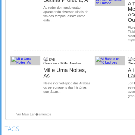
Ant
Ao redor do mundo estão
Mc
aparecendo diversos sinais do
Ac
fim dos tempos, assim como
Ou
está ...
Flore
Field
MacL
Olymp
DVD
D
Classicline - 86 Min. Aventura
Class
Mil e Uma Noites,
Al
As
La
Neste incrível épico das Arábias,
Jon 
os personagens das histórias
estre
que j&aac...
aven
gran.
Ver Mais Lan�amentos
TAGS