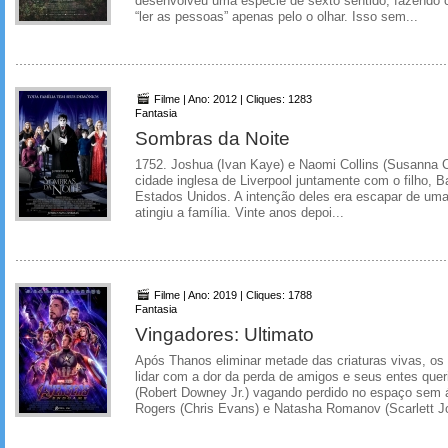
desenvolveu uma espécie de sexto sentido, fazendo 
“ler as pessoas” apenas pelo o olhar. Isso sem...
Filme | Ano: 2012 | Cliques: 1283
Fantasia
Sombras da Noite
1752. Joshua (Ivan Kaye) e Naomi Collins (Susanna C
cidade inglesa de Liverpool juntamente com o filho, 
Estados Unidos. A intenção deles era escapar de uma 
atingiu a família. Vinte anos depoi...
Filme | Ano: 2019 | Cliques: 1788
Fantasia
Vingadores: Ultimato
Após Thanos eliminar metade das criaturas vivas, os
lidar com a dor da perda de amigos e seus entes que
(Robert Downey Jr.) vagando perdido no espaço sem
Rogers (Chris Evans) e Natasha Romanov (Scarlett J