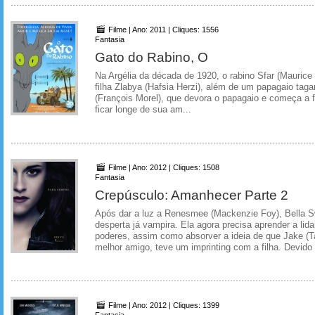
Filme | Ano: 2011 | Cliques: 1556
Fantasia
Gato do Rabino, O
Na Argélia da década de 1920, o rabino Sfar (Mauric
filha Zlabya (Hafsia Herzi), além de um papagaio ta
(François Morel), que devora o papagaio e começa a f
ficar longe de sua am...
Filme | Ano: 2012 | Cliques: 1508
Fantasia
Crepúsculo: Amanhecer Parte 2
Após dar a luz a Renesmee (Mackenzie Foy), Bella S
desperta já vampira. Ela agora precisa aprender a li
poderes, assim como absorver a ideia de que Jake (Ta
melhor amigo, teve um imprinting com a filha. Devido 
Filme | Ano: 2012 | Cliques: 1399
Fantasia