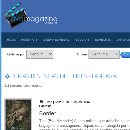
HOME
RESENHAS
CINEMA ESPECIAL
COLUNAS
ESPECIAIS
LANCAM
Ordenar por:
Ordem:
OK
�LTIMAS RESENHAS DE FILMES - FANTASIA
211 registros encontrados.
Filme | Ano: 2018 | Cliques: 1507
Fantasia
Border
Tina (Eva Melander) é uma policial que trabalha no ae
bagagens e passageiros. Depois de ser atingida por um