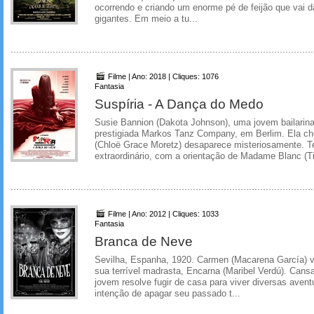
ocorrendo e criando um enorme pé de feijão que vai
gigantes. Em meio a tu...
Filme | Ano: 2018 | Cliques: 1076
Fantasia
Suspíria - A Dança do Medo
Susie Bannion (Dakota Johnson), uma jovem bailarina
prestigiada Markos Tanz Company, em Berlim. Ela ch
(Chloë Grace Moretz) desaparece misteriosamente. 
extraordinário, com a orientação de Madame Blanc (Til
Filme | Ano: 2012 | Cliques: 1033
Fantasia
Branca de Neve
Sevilha, Espanha, 1920. Carmen (Macarena García) v
sua terrível madrasta, Encarna (Maribel Verdú). Cansa
jovem resolve fugir de casa para viver diversas avent
intenção de apagar seu passado t...