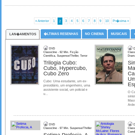
« Anterior
1
3
4
5
6
7
8
9
10
Pr�xima »
2
�LTIMAS RESENHAS
NO CINEMA
MUSICAIS
LAN�AMENTOS
DVD
D
Classicline - 92 Min. Ficção
Class
Cientifica, Suspense/Thriller, Terror
Dram
Trilogia Cubo:
Si
Cubo, Hypercubo,
Ma
Cubo Zero
Ca
Um
Cubo: Uma estudante, um ex-
Es
presidiário, um engenheiro, uma
assistente social, um policial e
O Ca
u...
sinis
Mass
Ardea
DVD
D
Classicline - 97 Min. Suspense/Thriller
Class
Comé
Setima Profecia, A