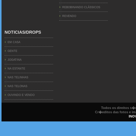
REBOBINANDO CLÁSSICOS
REVENDO
NOTICIAS/DROPS
EM CASA
GENTE
JOGATINA
NA ESTANTE
NAS TELINHAS
NAS TELONAS
OUVINDO E VENDO
Todos os direitos s
Cr�editos das fotos e ima
INO