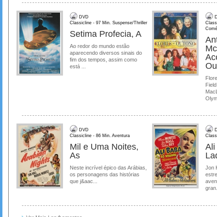
DVD
D
Classicline - 97 Min. Suspense/Thriller
Class
Comé
Setima Profecia, A
Ant
Ao redor do mundo estão
Mc
aparecendo diversos sinais do
Ac
fim dos tempos, assim como
Ou
está ...
Flore
Field
MacL
Olymp
DVD
D
Classicline - 86 Min. Aventura
Class
Mil e Uma Noites,
Al
As
La
Neste incrível épico das Arábias,
Jon 
os personagens das histórias
estre
que j&aac...
aven
gran.