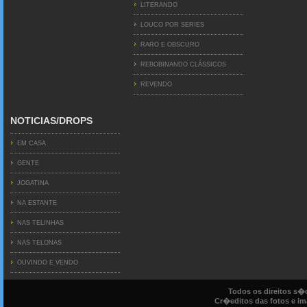
LITERANDO
LOUCO POR SERIES
RARO E OBSCURO
REBOBINANDO CLÁSSICOS
REVENDO
NOTICIAS/DROPS
EM CASA
GENTE
JOGATINA
NA ESTANTE
NAS TELINHAS
NAS TELONAS
OUVINDO E VENDO
Todos os direitos s
Cr�editos das fotos e ima