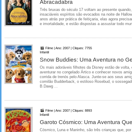
Abracadabra
Três bruxas do século 17 voltam ao presente quando,
insaciáveis espíritos são evocados na noite de Hallo
anos atrás por prática de feitiçaria, elas agora precis
e imortalidade, e estão dispostas a assustar todo mu
Filme | Ano: 2007 | Cliques: 7755
Infantil
Snow Buddies: Uma Aventura no Ge
Os mais adoráveis filhotes da Disney estão de volta,
aventurar no congelado Ártico e conhecer novos am
corrida de trenós pelo Alasca. Junte-se aos seus amig
comilão Budderback, o estiloso Rosebud, o sossegad
B.Dawg ...
Filme | Ano: 2007 | Cliques: 8893
Infantil
Garoto Cósmico: Uma Aventura Qu
Cósmico, Luna e Maninho, são três crianças que, por