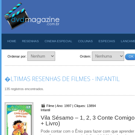
HOME
RESENHAS
CINEMA ESPECIAL
COLUNAS
ESPECIAIS
LANCAM
Ordenar por:
Ordem:
OK
�LTIMAS RESENHAS DE FILMES - INFANTIL
135 registros encontrados.
Filme | Ano: 1997 | Cliques: 13894
Infantil
Vila Sésamo – 1, 2, 3 Conte Comig
+ Livro)
Pode contar com o Ênio para fazer com que aprender