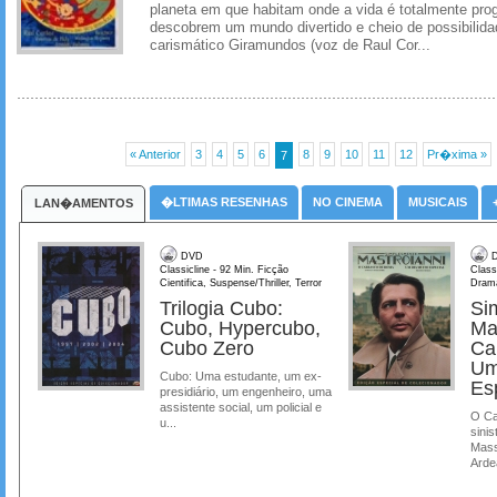
planeta em que habitam onde a vida é totalmente prog
descobrem um mundo divertido e cheio de possibilida
carismático Giramundos (voz de Raul Cor...
« Anterior
3
4
5
6
8
9
10
11
12
Pr�xima »
7
�LTIMAS RESENHAS
NO CINEMA
MUSICAIS
LAN�AMENTOS
DVD
D
Classicline - 92 Min. Ficção
Class
Cientifica, Suspense/Thriller, Terror
Dram
Trilogia Cubo:
Si
Cubo, Hypercubo,
Ma
Cubo Zero
Ca
Um
Cubo: Uma estudante, um ex-
Es
presidiário, um engenheiro, uma
assistente social, um policial e
O Ca
u...
sinis
Mass
Ardea