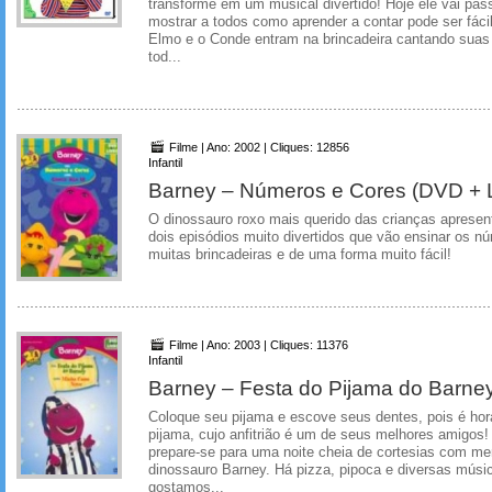
transforme em um musical divertido! Hoje ele vai pass
mostrar a todos como aprender a contar pode ser fácil 
Elmo e o Conde entram na brincadeira cantando suas
tod...
Filme | Ano: 2002 | Cliques: 12856
Infantil
Barney – Números e Cores (DVD + L
O dinossauro roxo mais querido das crianças aprese
dois episódios muito divertidos que vão ensinar os 
muitas brincadeiras e de uma forma muito fácil!
Filme | Ano: 2003 | Cliques: 11376
Infantil
Barney – Festa do Pijama do Barney
Coloque seu pijama e escove seus dentes, pois é hora 
pijama, cujo anfitrião é um de seus melhores amigos
prepare-se para uma noite cheia de cortesias com m
dinossauro Barney. Há pizza, pipoca e diversas mús
gostamos...