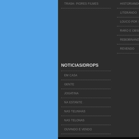
TRASH: PIORES FILMES
HISTORIAND
LITERANDO
LOUCO POR 
RARO E OB
REBOBINAND
REVENDO
NOTICIAS/DROPS
EM CASA
GENTE
JOGATINA
NA ESTANTE
NAS TELINHAS
NAS TELONAS
OUVINDO E VENDO