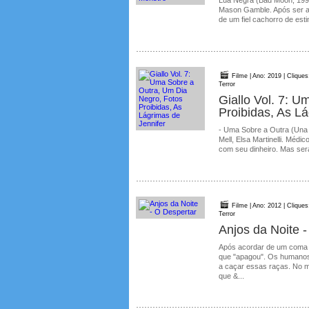
Lua Negra (Bad Moon, 1996
Mason Gamble. Após ser at
de um fiel cachorro de esti
Filme | Ano: 2019 | Cliques
Terror
Giallo Vol. 7: 
Proibidas, As Lá
- Uma Sobre a Outra (Una s
Mell, Elsa Martinelli. Méd
com seu dinheiro. Mas ser
Filme | Ano: 2012 | Cliques
Terror
Anjos da Noite 
Após acordar de um coma 
que "apagou". Os humanos
a caçar essas raças. No m
que &...