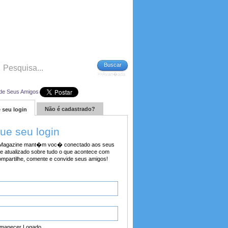
Buscar
>>Avan�ada
de Seus Amigos
Não é cadastrado?
 seu login
tue seu login
agazine mant�m voc� conectado aos seus
e atualizado sobre tudo o que acontece com
ompartilhe, comente e convide seus amigos!
manecer Logado