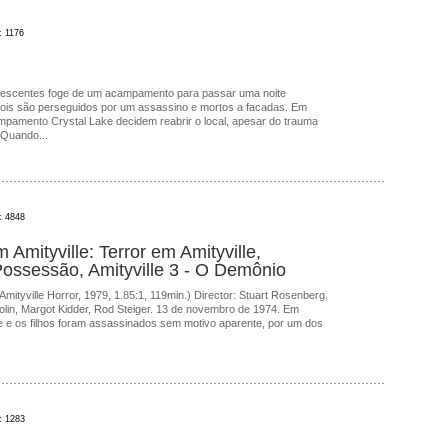
: 1176
lescentes foge de um acampamento para passar uma noite
dois são perseguidos por um assassino e mortos a facadas. Em
ampamento Crystal Lake decidem reabrir o local, apesar do trauma
 Quando...
: 4848
m Amityville: Terror em Amityville,
 Possessão, Amityville 3 - O Demônio
 Amityville Horror, 1979, 1.85:1, 119min.) Director: Stuart Rosenberg.
olin, Margot Kidder, Rod Steiger. 13 de novembro de 1974. Em
ãe e os filhos foram assassinados sem motivo aparente, por um dos
: 1283