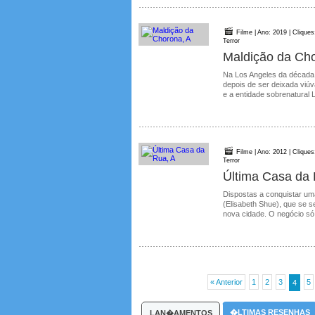
Filme | Ano: 2019 | Cliques
Terror
Maldição da Cho
Na Los Angeles da década d
depois de ser deixada viú
e a entidade sobrenatural L
Filme | Ano: 2012 | Cliques
Terror
Última Casa da 
Dispostas a conquistar um
(Elisabeth Shue), que se
nova cidade. O negócio só f
« Anterior
1
2
3
5
4
�LTIMAS RESENHAS
LAN�AMENTOS