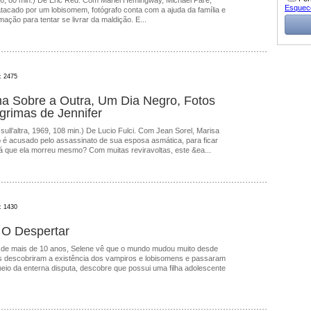
, 80 min.) De Eric Red. Com Mariel Hemingway, Michael Paré,
Esquec
acado por um lobisomem, fotógrafo conta com a ajuda da família e
mação para tentar se livrar da maldição. E...
: 2475
Uma Sobre a Outra, Um Dia Negro, Fotos
grimas de Jennifer
ull’altra, 1969, 108 min.) De Lucio Fulci. Com Jean Sorel, Marisa
ico é acusado pelo assassinato de sua esposa asmática, para ficar
á que ela morreu mesmo? Com muitas reviravoltas, este &ea...
: 1430
- O Despertar
de mais de 10 anos, Selene vê que o mundo mudou muito desde
 descobriram a existência dos vampiros e lobisomens e passaram
eio da enterna disputa, descobre que possui uma filha adolescente