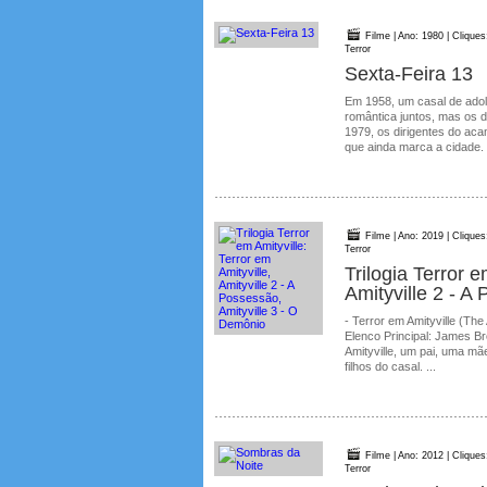
Filme | Ano: 1980 | Cliques
Terror
Sexta-Feira 13
Em 1958, um casal de ado
romântica juntos, mas os 
1979, os dirigentes do ac
que ainda marca a cidade.
Filme | Ano: 2019 | Cliques
Terror
Trilogia Terror e
Amityville 2 - A
- Terror em Amityville (The
Elenco Principal: James Br
Amityville, um pai, uma m
filhos do casal. ...
Filme | Ano: 2012 | Cliques
Terror