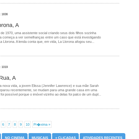
: 1836
rona, A
e 1970, uma assistente social criando seus dois filhos sozinha
va começa a ver semelhanças entre um caso que está investigando
a Llorona. A lenda conta que, em vida, La Llorona afogou seu...
: 1019
Rua, A
a nova vida, a jovem Elissa (Jennifer Lawrence) e sua mãe Sarah
 separou recentemente, se mudam para uma grande casa em uma
oi possível porque o imóvel vizinho ao delas foi palco de um dupl...
6
7
8
9
10
Pr�xima »
NO CINEMA
MUSICAIS
+ CLICADAS
ATIVIDADES RECENTES