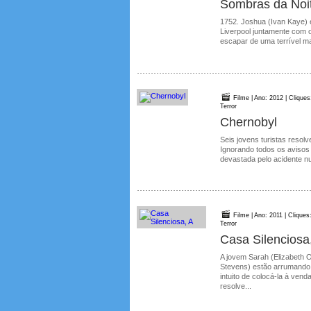
Sombras da Noi
1752. Joshua (Ivan Kaye) 
Liverpool juntamente com o
escapar de uma terrível mal
Filme | Ano: 2012 | Cliques
Terror
Chernobyl
Seis jovens turistas resolv
Ignorando todos os avisos d
devastada pelo acidente nu
Filme | Ano: 2011 | Cliques
Terror
Casa Silenciosa
A jovem Sarah (Elizabeth O
Stevens) estão arrumando 
intuito de colocá-la à ve
resolve...