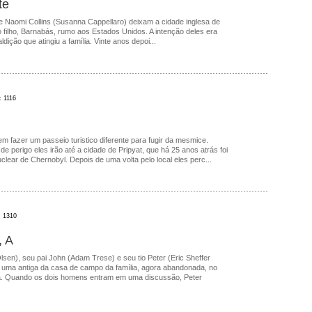
te
e Naomi Collins (Susanna Cappellaro) deixam a cidade inglesa de
 filho, Barnabás, rumo aos Estados Unidos. A intenção deles era
dição que atingiu a família. Vinte anos depoi...
: 1116
em fazer um passeio turistico diferente para fugir da mesmice.
e perigo eles irão até a cidade de Pripyat, que há 25 anos atrás foi
clear de Chernobyl. Depois de uma volta pelo local eles perc...
: 1310
, A
lsen), seu pai John (Adam Trese) e seu tio Peter (Eric Sheffer
uma antiga da casa de campo da família, agora abandonada, no
nda. Quando os dois homens entram em uma discussão, Peter