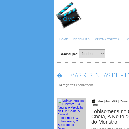
HOME
RESENHAS
CINEMA ESPECIAL
C
Ordenar por:
�LTIMAS RESENHAS DE FIL
374 registros encontrados.
Filme | Ano: 2019 | Cliques
Terror
Lobisomens no 
Cheia, A Noite
do Monstro