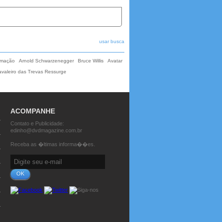
usar busca
imação
Arnold Schwarzenegger
Bruce Willis
Avatar
valeiro das Trevas Ressurge
ACOMPANHE
Contato e Publicidade:
edinho@dvdmagazine.com.br
Receba as �ltimas informa��es.
OK