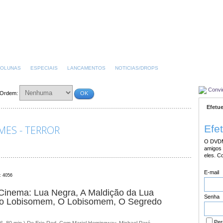
OLUNAS
ESPECIAIS
LANCAMENTOS
NOTICIAS/DROPS
Convi
Ordem:
OK
Efetue
Efe
MES - TERROR
O DVDM
amigos 
eles. C
E-mail
: 4056
Cinema: Lua Negra, A Maldição da Lua
Senha
 do Lobisomem, O Lobisomem, O Segredo
Per