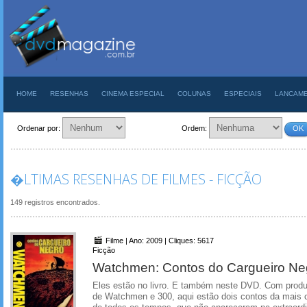
HOME
RESENHAS
CINEMA ESPECIAL
COLUNAS
ESPECIAIS
LANCAM
Ordenar por:
Ordem:
OK
�LTIMAS RESENHAS DE FILMES - FICÇÃO
149 registros encontrados.
Filme | Ano: 2009 | Cliques: 5617
Ficção
Watchmen: Contos do Cargueiro Ne
Eles estão no livro. E também neste DVD. Com produç
de Watchmen e 300, aqui estão dois contos da mais c