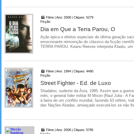
Filme | Ano: 2008 | Cliques: 5279
Ficção
Dia em Que a Terra Parou, O
Ação épica e efeitos especiais de última geração sa
emocionante reinvenção do clássico da ficção cientí
TERRA PAROU. Keanu Reeves interpreta Klaatu, um ser
Filme | Ano: 1994 | Cliques: 4490
Ficção
Street Fighter - Ed. de Luxo
Shadaloo, sudeste da Ásia, 1995. Assim que a guerra 
mês, o general líder militar M Mison (Raul Julia - A F
à beira de um conflito mundial, fazendo 63 reféns, tr
das Nações Aliadas, ameaçado executá-los se não lhe
Filme | Ano: 2008 | Cliques: 5795
Ficção