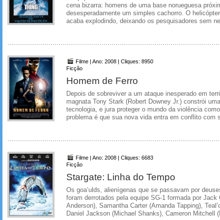
cena bizarra: homens de uma base norueguesa próx
desesperadamente um simples cachorro. O helicópte
acaba explodindo, deixando os pesquisadores sem n
Filme | Ano: 2008 | Cliques: 8950
Ficção
Homem de Ferro
Depois de sobreviver a um ataque inesperado em territ
magnata Tony Stark (Robert Downey Jr.) constrói uma
tecnologia, e jura proteger o mundo da violência co
problema é que sua nova vida entra em conflito com s
Filme | Ano: 2008 | Cliques: 6683
Ficção
Stargate: Linha do Tempo
Os goa’ulds, alienígenas que se passavam por deuses
foram derrotados pela equipe SG-1 formada por Jack 
Anderson), Samantha Carter (Amanda Tapping), Teal’c
Daniel Jackson (Michael Shanks), Cameron Mitchell (