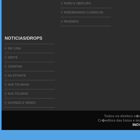
RARO E OBSCURO
REBOBINANDO CLÁSSICOS
REVENDO
NOTICIAS/DROPS
EM CASA
GENTE
JOGATINA
NA ESTANTE
NAS TELINHAS
NAS TELONAS
OUVINDO E VENDO
Todos os direitos s
Cr�editos das fotos e ima
INO