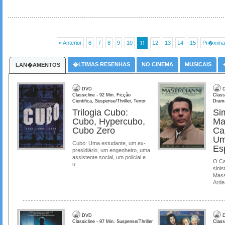
« Anterior
6
7
8
9
10
12
13
14
15
Pr�xima
11
�LTIMAS RESENHAS
NO CINEMA
MUSICAIS
LAN�AMENTOS
DVD
D
Classicline - 92 Min. Ficção
Class
Cientifica, Suspense/Thriller, Terror
Dram
Trilogia Cubo:
Si
Cubo, Hypercubo,
Ma
Cubo Zero
Ca
Um
Cubo: Uma estudante, um ex-
Es
presidiário, um engenheiro, uma
assistente social, um policial e
O Ca
u...
sinis
Mass
Ardea
DVD
D
Classicline - 97 Min. Suspense/Thriller
Class