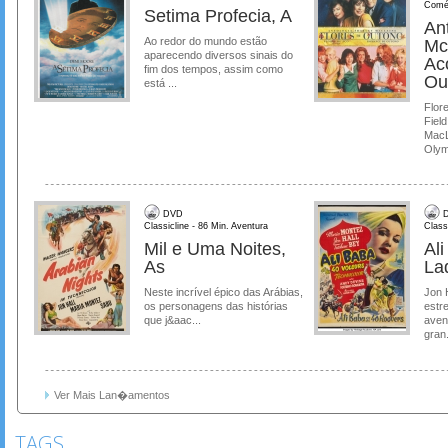
Comé
Setima Profecia, A
Ant
Ao redor do mundo estão
Mc
aparecendo diversos sinais do
Ac
fim dos tempos, assim como
Ou
está ...
Flore
Field
MacL
Olymp
DVD
D
Classicline - 86 Min. Aventura
Class
Mil e Uma Noites,
Al
As
La
Neste incrível épico das Arábias,
Jon 
os personagens das histórias
estre
que j&aac...
aven
gran.
Ver Mais Lan�amentos
TAGS