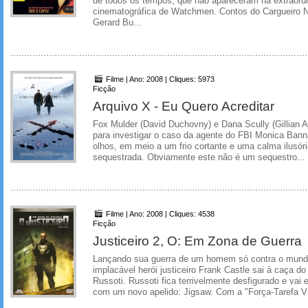
de todos os tempos, que não apareceram na extraordi
cinematográfica de Watchmen. Contos do Cargueiro 
Gerard Bu...
Filme | Ano: 2008 | Cliques: 5973
Ficção
Arquivo X - Eu Quero Acreditar
Fox Mulder (David Duchovny) e Dana Scully (Gillian A
para investigar o caso da agente do FBI Monica Bann
olhos, em meio a um frio cortante e uma calma ilusór
sequestrada. Obviamente este não é um sequestro...
Filme | Ano: 2008 | Cliques: 4538
Ficção
Justiceiro 2, O: Em Zona de Guerra
Lançando sua guerra de um homem só contra o mundo
implacável herói justiceiro Frank Castle sai à caça do
Russoti. Russoti fica terrivelmente desfigurado e va
com um novo apelido: Jigsaw. Com a "Força-Tarefa Vi